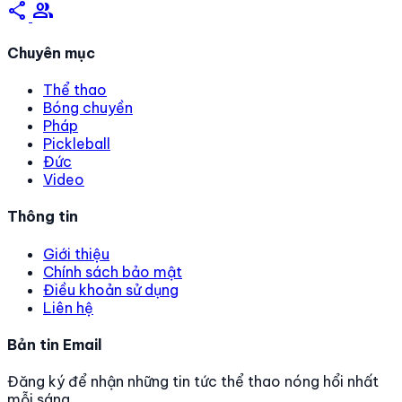
share
group
Chuyên mục
Thể thao
Bóng chuyền
Pháp
Pickleball
Đức
Video
Thông tin
Giới thiệu
Chính sách bảo mật
Điều khoản sử dụng
Liên hệ
Bản tin Email
Đăng ký để nhận những tin tức thể thao nóng hổi nhất
mỗi sáng.