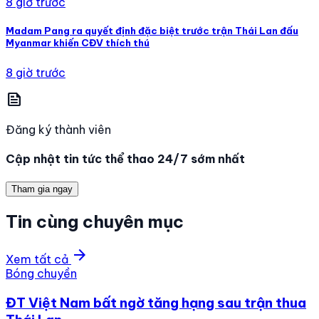
8 giờ trước
Madam Pang ra quyết định đặc biệt trước trận Thái Lan đấu
Myanmar khiến CĐV thích thú
8 giờ trước
news
Đăng ký thành viên
Cập nhật tin tức thể thao 24/7 sớm nhất
Tham gia ngay
Tin cùng chuyên mục
arrow_forward
Xem tất cả
Bóng chuyền
ĐT Việt Nam bất ngờ tăng hạng sau trận thua