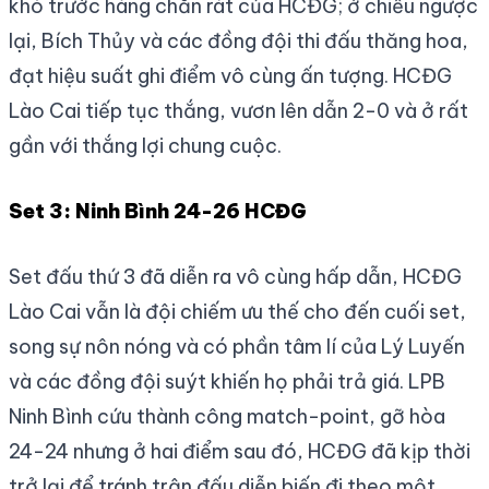
khó trước hàng chắn rát của HCĐG; ở chiều ngược
lại, Bích Thủy và các đồng đội thi đấu thăng hoa,
đạt hiệu suất ghi điểm vô cùng ấn tượng. HCĐG
Lào Cai tiếp tục thắng, vươn lên dẫn 2-0 và ở rất
gần với thắng lợi chung cuộc.
Set 3: Ninh Bình 24-26 HCĐG
Set đấu thứ 3 đã diễn ra vô cùng hấp dẫn, HCĐG
Lào Cai vẫn là đội chiếm ưu thế cho đến cuối set,
song sự nôn nóng và có phần tâm lí của Lý Luyến
và các đồng đội suýt khiến họ phải trả giá. LPB
Ninh Bình cứu thành công match-point, gỡ hòa
24-24 nhưng ở hai điểm sau đó, HCĐG đã kịp thời
trở lại để tránh trận đấu diễn biến đi theo một