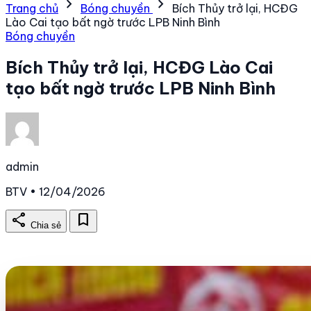
chevron_right
chevron_right
Trang chủ
Bóng chuyền
Bích Thủy trở lại, HCĐG
Lào Cai tạo bất ngờ trước LPB Ninh Bình
Bóng chuyền
Bích Thủy trở lại, HCĐG Lào Cai
tạo bất ngờ trước LPB Ninh Bình
admin
BTV • 12/04/2026
share
bookmark
Chia sẻ