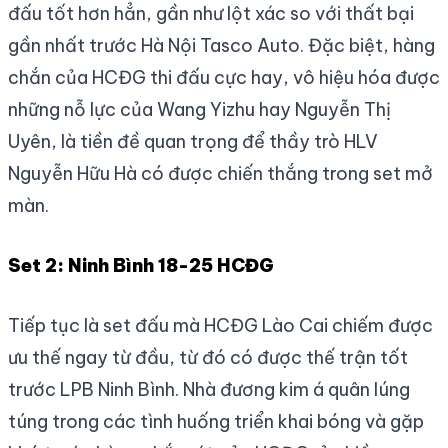
đấu tốt hơn hẳn, gần như lột xác so với thất bại
gần nhất trước Hà Nội Tasco Auto. Đặc biệt, hàng
chắn của HCĐG thi đấu cực hay, vô hiệu hóa được
những nỗ lực của Wang Yizhu hay Nguyễn Thị
Uyên, là tiền đề quan trọng để thầy trò HLV
Nguyễn Hữu Hà có được chiến thắng trong set mở
màn.
Set 2: Ninh Bình 18-25 HCĐG
Tiếp tục là set đấu mà HCĐG Lào Cai chiếm được
ưu thế ngay từ đầu, từ đó có được thế trận tốt
trước LPB Ninh Bình. Nhà đương kim á quân lúng
túng trong các tình huống triển khai bóng và gặp