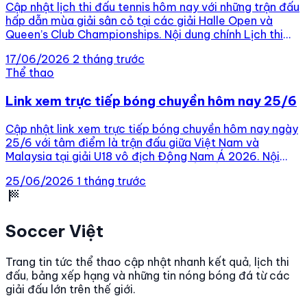
Cập nhật lịch thi đấu tennis hôm nay với những trận đấu
hấp dẫn mùa giải sân cỏ tại các giải Halle Open và
Queen’s Club Championships. Nội dung chính Lịch thi
đấu ATP Halle – Vòng 1/16 Lịch thi đấu ATP London –
17/06/2026
2 tháng trước
Vòng 1/16 Lịch thi đấu WTA Berlin – Vòng 1/16 Lịch […]
Thể thao
Link xem trực tiếp bóng chuyền hôm nay 25/6
Cập nhật link xem trực tiếp bóng chuyền hôm nay ngày
25/6 với tâm điểm là trận đấu giữa Việt Nam và
Malaysia tại giải U18 vô địch Đông Nam Á 2026. Nội
dung chính LINK XEM TRỰC TIẾP GIẢI VÔ ĐỊCH U18
25/06/2026
1 tháng trước
BÓNG CHUYỀN NỮ ĐÔNG NAM Á 2026 NGÀY 25/6
sports_score
LINK XEM TRỰC […]
Soccer Việt
Trang tin tức thể thao cập nhật nhanh kết quả, lịch thi
đấu, bảng xếp hạng và những tin nóng bóng đá từ các
giải đấu lớn trên thế giới.