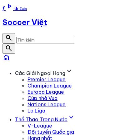
play_arrow
f
tk
Zalo
Soccer Việt
search
search
home
expand_more
Các Giải Ngoại Hạng
Premier League
Champion League
Europa League
Cúp nhà Vua
Nations League
La Liga
expand_more
Thể Thao Trong Nước
V-League
Đội tuyển Quốc gia
Hạng nhất