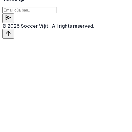
send
© 2026
Soccer Việt
. All rights reserved.
arrow_upward