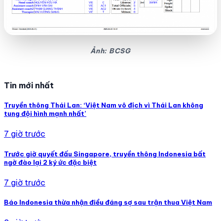
Ảnh: BCSG
Tin mới nhất
Truyền thông Thái Lan: ‘Việt Nam vô địch vì Thái Lan không
tung đội hình mạnh nhất’
7 giờ trước
Trước giờ quyết đấu Singapore, truyền thông Indonesia bất
ngờ đào lại 2 ký ức đặc biệt
7 giờ trước
Báo Indonesia thừa nhận điều đáng sợ sau trận thua Việt Nam