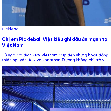
Pickleball
Chị em Pickleball Việt kiều ghi dấu ấn mạnh tại
Việt Nam
Từ ngôi vô địch PPA Vietnam Cup đến những hoạt động
thiện nguyện, Alix và Jonathan Trương không chỉ trở về
thi đấu, mà còn để lại dấu ấn đẹp trong cộng đồng
pickleball Việt Nam. Alix Trương và Jonathan Trương
khép lại năm 2025 đáng nhớ theo cách rất đặc biệt:
mang chiếc vợt […]