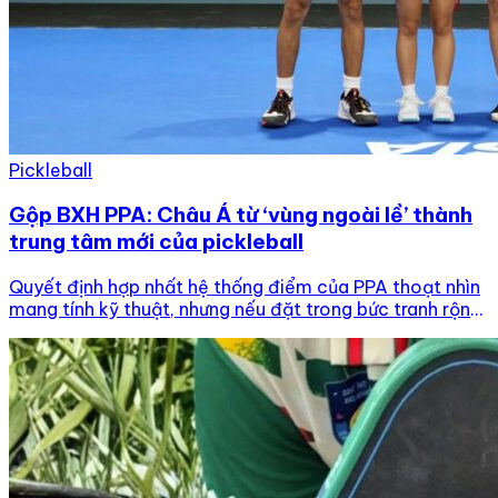
Pickleball
Gộp BXH PPA: Châu Á từ ‘vùng ngoài lề’ thành
trung tâm mới của pickleball
Quyết định hợp nhất hệ thống điểm của PPA thoạt nhìn
mang tính kỹ thuật, nhưng nếu đặt trong bức tranh rộng
hơn, đây có thể là bước đi chiến lược giúp pickleball
tiến gần hơn tới một cấu trúc toàn cầu ổn định và
chuyên nghiệp. Thời gian gần đây, Professional
Pickleball Association (PPA) […]