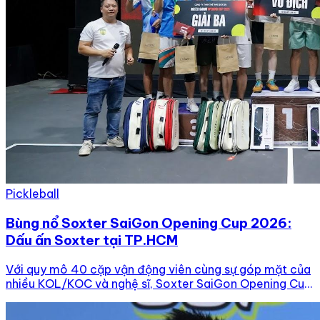
Pickleball
Bùng nổ Soxter SaiGon Opening Cup 2026:
Dấu ấn Soxter tại TP.HCM
Với quy mô 40 cặp vận động viên cùng sự góp mặt của
nhiều KOL/KOC và nghệ sĩ, Soxter SaiGon Opening Cup
2026 đã mang đến một ngày hội thể thao sôi động,
đánh dấu màn ra mắt ấn tượng của Soxter tại TP.HCM.