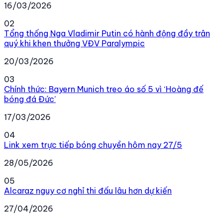
16/03/2026
02
Tổng thống Nga Vladimir Putin có hành động đầy trân
quý khi khen thưởng VĐV Paralympic
20/03/2026
03
Chính thức: Bayern Munich treo áo số 5 vì ‘Hoàng đế
bóng đá Đức’
17/03/2026
04
Link xem trực tiếp bóng chuyền hôm nay 27/5
28/05/2026
05
Alcaraz nguy cơ nghỉ thi đấu lâu hơn dự kiến
27/04/2026