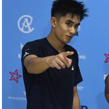
Các VDV thi đấu tích cực ở nhiều nội dung (Nguồn: […]