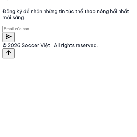
Đăng ký để nhận những tin tức thể thao nóng hổi nhất
mỗi sáng.
send
© 2026
Soccer Việt
. All rights reserved.
arrow_upward