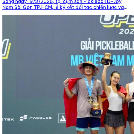
Sáng ngày 19/3/2026, tại cụm sân Pickleball D-Joy
Nam Sài Gòn TP.HCM, lễ ký kết đối tác chiến lược và
khai mạc giải đấu Pickleball D-Joy Tour 2026 – Leg 1 –
Petrolimex Cup đã chính thức diễn ra. Sự đồng hành của
các đối tác và nhà tài trợ không chỉ dừng lại ở […]