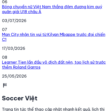
06
Bóng chuyền nữ Việt Nam thắng đậm đương kim quý
quân giải U18 châu Á
03/07/2026
07
Man City nhận tin vui từ Kilyan Mbappe trước đại chiến
C1
17/03/2026
08
Learner Tien lần đầu vô địch đất nện, tạo lịch sử trước
thềm Roland Garros
25/05/2026
sports_score
Soccer Việt
Trang tin tức thể thao cập nhật nhanh kết quả, lịch thi