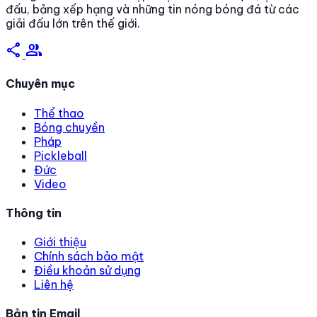
đấu, bảng xếp hạng và những tin nóng bóng đá từ các
giải đấu lớn trên thế giới.
share
group
Chuyên mục
Thể thao
Bóng chuyền
Pháp
Pickleball
Đức
Video
Thông tin
Giới thiệu
Chính sách bảo mật
Điều khoản sử dụng
Liên hệ
Bản tin Email