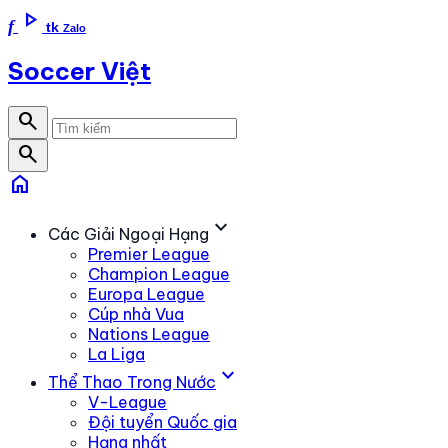
play_arrow
f
tk
Zalo
Soccer Việt
search
search
home
expand_more
Các Giải Ngoại Hạng
Premier League
Champion League
Europa League
Cúp nhà Vua
Nations League
La Liga
expand_more
Thể Thao Trong Nước
V-League
Đội tuyển Quốc gia
Hạng nhất