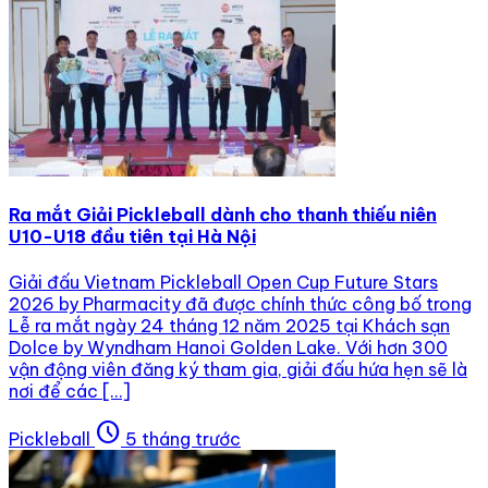
Ra mắt Giải Pickleball dành cho thanh thiếu niên
U10-U18 đầu tiên tại Hà Nội
Giải đấu Vietnam Pickleball Open Cup Future Stars
2026 by Pharmacity đã được chính thức công bố trong
Lễ ra mắt ngày 24 tháng 12 năm 2025 tại Khách sạn
Dolce by Wyndham Hanoi Golden Lake. Với hơn 300
vận động viên đăng ký tham gia, giải đấu hứa hẹn sẽ là
nơi để các […]
schedule
Pickleball
5 tháng trước