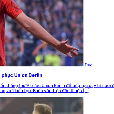
Đức
 phục Union Berlin
 thắng thứ 9 trước Union Berlin để tiếp tục duy trì ngôi 
ắng và 1 kiến tạo. Bước vào trận đấu thuộc […]