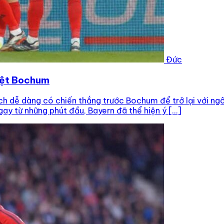
Đức
diệt Bochum
ch dễ dàng có chiến thắng trước Bochum để trở lại với ng
ay từ những phút đầu, Bayern đã thể hiện ý […]