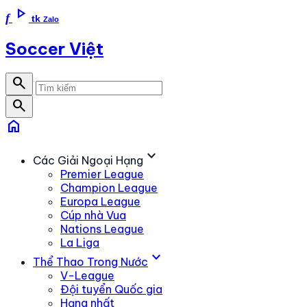
play_arrow
f
tk
Zalo
Soccer Việt
search
search
home
expand_more
Các Giải Ngoại Hạng
Premier League
Champion League
Europa League
Cúp nhà Vua
Nations League
La Liga
expand_more
Thể Thao Trong Nước
V-League
Đội tuyển Quốc gia
Hạng nhất