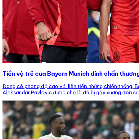
Tiền vệ trẻ của Bayern Munich dính chấn thươ
Đang có phong độ cao với liên tiếp những chiến thắng, Ba
Aleksandar Pavlovic được cho là đã bị gãy xương đòn sa