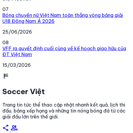
07
Bóng chuyền nữ Việt Nam toàn thắng vòng bảng giải
U18 Đông Nam Á 2026
25/06/2026
08
VFF ra quyết định cuối cùng về kế hoạch giao hữu của
ĐT Việt Nam
15/03/2026
sports_score
Soccer Việt
Trang tin tức thể thao cập nhật nhanh kết quả, lịch thi
đấu, bảng xếp hạng và những tin nóng bóng đá từ các
giải đấu lớn trên thế giới.
share
group