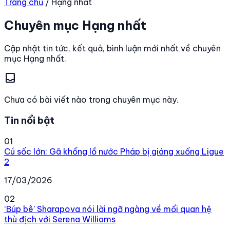
Trang chủ
/
Hạng nhất
Chuyên mục Hạng nhất
Cập nhật tin tức, kết quả, bình luận mới nhất về chuyên
mục Hạng nhất.
inbox
Chưa có bài viết nào trong chuyên mục này.
Tin nổi bật
01
Cú sốc lớn: Gã khổng lồ nước Pháp bị giáng xuống Ligue
2
17/03/2026
02
‘Búp bê’ Sharapova nói lời ngỡ ngàng về mối quan hệ
thù địch với Serena Williams