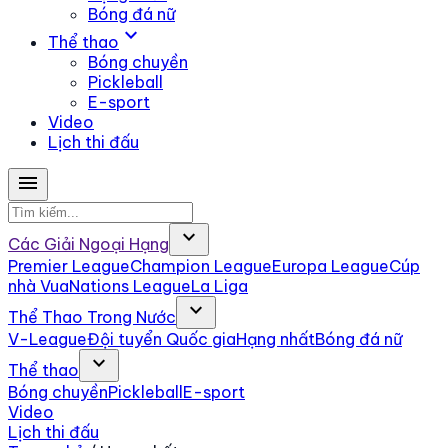
Bóng đá nữ
expand_more
Thể thao
Bóng chuyền
Pickleball
E-sport
Video
Lịch thi đấu
menu
expand_more
Các Giải Ngoại Hạng
Premier League
Champion League
Europa League
Cúp
nhà Vua
Nations League
La Liga
expand_more
Thể Thao Trong Nước
V-League
Đội tuyển Quốc gia
Hạng nhất
Bóng đá nữ
expand_more
Thể thao
Bóng chuyền
Pickleball
E-sport
Video
Lịch thi đấu