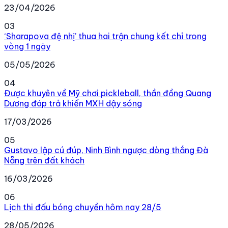
23/04/2026
03
‘Sharapova đệ nhị’ thua hai trận chung kết chỉ trong
vòng 1 ngày
05/05/2026
04
Được khuyên về Mỹ chơi pickleball, thần đồng Quang
Dương đáp trả khiến MXH dậy sóng
17/03/2026
05
Gustavo lập cú đúp, Ninh Bình ngược dòng thắng Đà
Nẵng trên đất khách
16/03/2026
06
Lịch thi đấu bóng chuyền hôm nay 28/5
28/05/2026