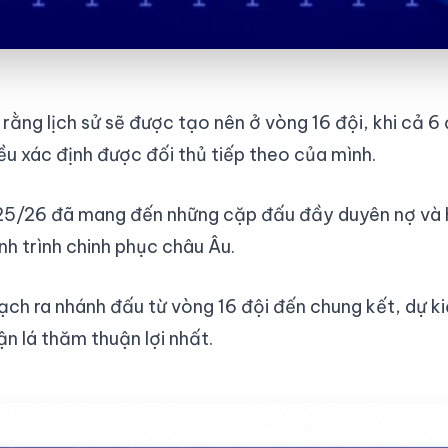
g lịch sử sẽ được tạo nên ở vòng 16 đội, khi cả 6 
u xác định được đối thủ tiếp theo của mình.
/26 đã mang đến những cặp đấu đầy duyên nợ và hứa
nh trình chinh phục châu Âu.
 vạch ra nhánh đấu từ vòng 16 đội đến chung kết, dự 
n lá thăm thuận lợi nhất.