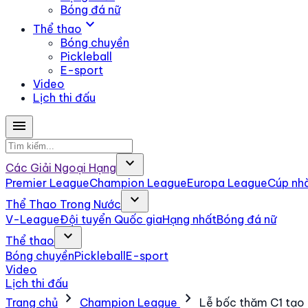
Bóng đá nữ
expand_more
Thể thao
Bóng chuyền
Pickleball
E-sport
Video
Lịch thi đấu
menu
expand_more
Các Giải Ngoại Hạng
Premier League
Champion League
Europa League
Cúp nh
expand_more
Thể Thao Trong Nước
V-League
Đội tuyển Quốc gia
Hạng nhất
Bóng đá nữ
expand_more
Thể thao
Bóng chuyền
Pickleball
E-sport
Video
Lịch thi đấu
chevron_right
chevron_right
Trang chủ
Champion League
Lễ bốc thăm C1 tạo ra