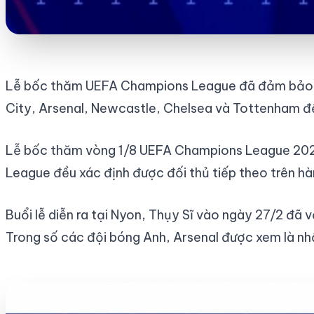
Lễ bốc thăm UEFA Champions League đã đảm bảo rằn
City, Arsenal, Newcastle, Chelsea và Tottenham đề
Lễ bốc thăm vòng 1/8 UEFA Champions League 2025
League đều xác định được đối thủ tiếp theo trên hà
Buổi lễ diễn ra tại Nyon, Thụy Sĩ vào ngày 27/2 đã
Trong số các đội bóng Anh, Arsenal được xem là nhậ