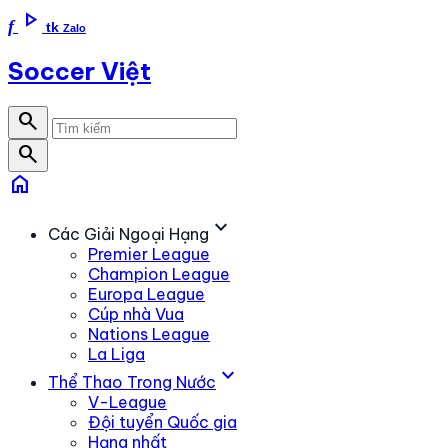
play_arrow
f
tk
Zalo
Soccer Việt
search
search
home
expand_more
Các Giải Ngoại Hạng
Premier League
Champion League
Europa League
Cúp nhà Vua
Nations League
La Liga
expand_more
Thể Thao Trong Nước
V-League
Đội tuyển Quốc gia
Hạng nhất