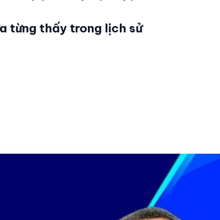
ưa từng thấy trong lịch sử