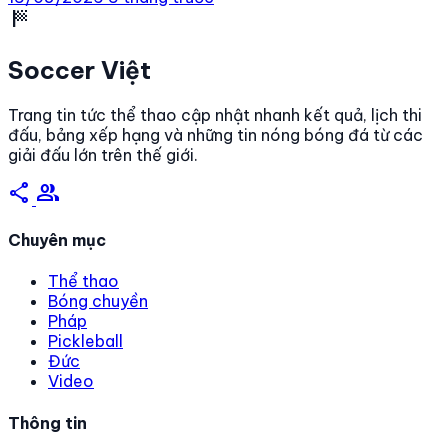
đội bóng Thủ đô tìm lại chiến thắng, sau khởi […]
sports_score
Soccer Việt
Trang tin tức thể thao cập nhật nhanh kết quả, lịch thi
đấu, bảng xếp hạng và những tin nóng bóng đá từ các
giải đấu lớn trên thế giới.
share
group
Chuyên mục
Thể thao
Bóng chuyền
Pháp
Pickleball
Đức
Video
Thông tin