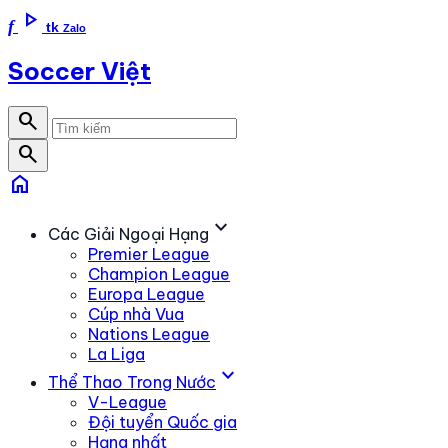
play_arrow
f
tk
Zalo
Soccer Việt
search
search
home
expand_more
Các Giải Ngoại Hạng
Premier League
Champion League
Europa League
Cúp nhà Vua
Nations League
La Liga
expand_more
Thể Thao Trong Nước
V-League
Đội tuyển Quốc gia
Hạng nhất