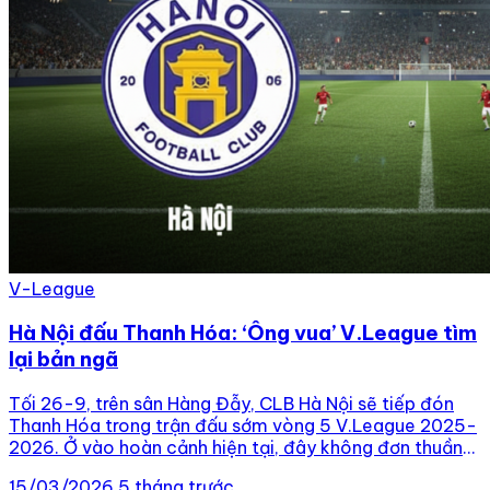
V-League
Hà Nội đấu Thanh Hóa: ‘Ông vua’ V.League tìm
lại bản ngã
Tối 26-9, trên sân Hàng Đẫy, CLB Hà Nội sẽ tiếp đón
Thanh Hóa trong trận đấu sớm vòng 5 V.League 2025-
2026. Ở vào hoàn cảnh hiện tại, đây không đơn thuần
là một trận đấu vòng bảng mà là cơ hội sống còn để
15/03/2026
5 tháng trước