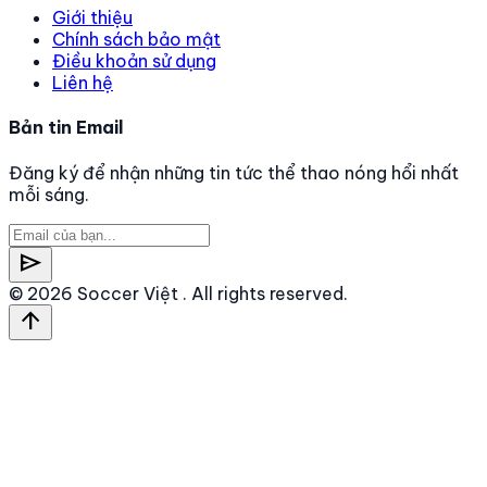
Giới thiệu
Chính sách bảo mật
Điều khoản sử dụng
Liên hệ
Bản tin Email
Đăng ký để nhận những tin tức thể thao nóng hổi nhất
mỗi sáng.
send
© 2026
Soccer Việt
. All rights reserved.
arrow_upward