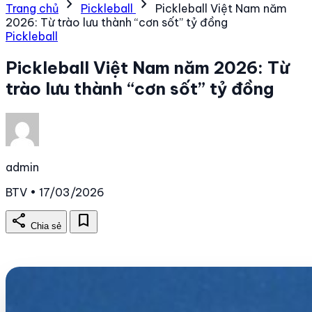
chevron_right
chevron_right
Trang chủ
Pickleball
Pickleball Việt Nam năm
2026: Từ trào lưu thành “cơn sốt” tỷ đồng
Pickleball
Pickleball Việt Nam năm 2026: Từ
trào lưu thành “cơn sốt” tỷ đồng
admin
BTV • 17/03/2026
share
bookmark
Chia sẻ