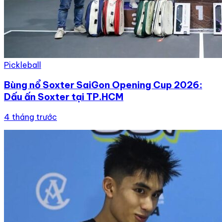
Pickleball
Bùng nổ Soxter SaiGon Opening Cup 2026:
Dấu ấn Soxter tại TP.HCM
4 tháng trước