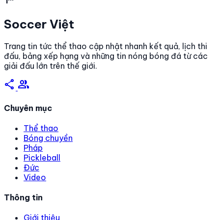
Soccer Việt
Trang tin tức thể thao cập nhật nhanh kết quả, lịch thi
đấu, bảng xếp hạng và những tin nóng bóng đá từ các
giải đấu lớn trên thế giới.
share
group
Chuyên mục
Thể thao
Bóng chuyền
Pháp
Pickleball
Đức
Video
Thông tin
Giới thiệu