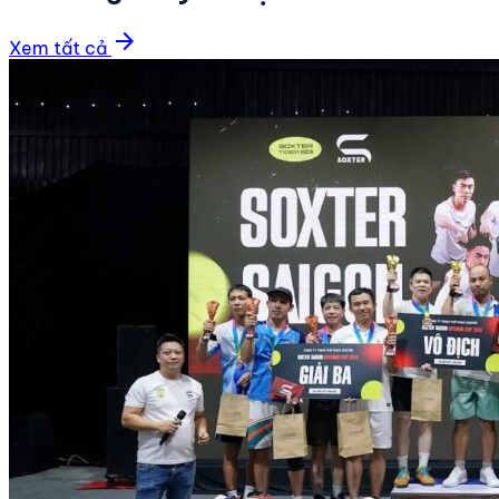
arrow_forward
Xem tất cả