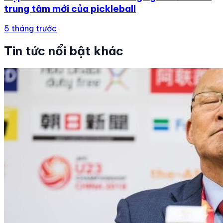
trung tâm mới của pickleball
5 tháng trước
Tin tức nổi bật khác