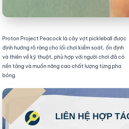
Proton Project Peacock là cây vợt pickleball được
định hướng rõ ràng cho lối chơi kiểm soát, ổn định
và thiên về kỹ thuật, phù hợp với người chơi đã có
nền tảng và muốn nâng cao chất lượng từng pha
bóng.