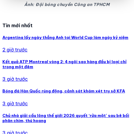
Ảnh: Đội bóng chuyền Công an TPHCM
Tin mới nhất
Argentina lấy ngày thắng Anh tại World Cup làm ngày kỷ niệm
2 giờ trước
Kết quả ATP Montreal vòng 2: 4 ngôi sao hàng đầu bị loại chỉ
trong một đêm
3 giờ trước
Bóng đá Hàn Quốc rúng động, cảnh sát khám xét trụ sở KFA
3 giờ trước
Chủ nhà giải cầu lông thế giới 2026 quyết ‘rửa mặt’ sau bê bối
phân chim, thú hoang
3 giờ trước