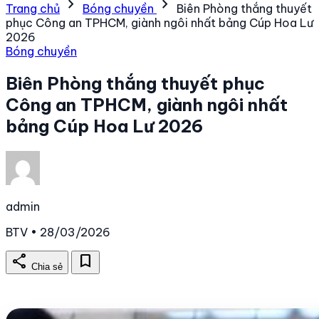
chevron_right
chevron_right
Trang chủ
Bóng chuyền
Biên Phòng thắng thuyết
phục Công an TPHCM, giành ngôi nhất bảng Cúp Hoa Lư
2026
Bóng chuyền
Biên Phòng thắng thuyết phục
Công an TPHCM, giành ngôi nhất
bảng Cúp Hoa Lư 2026
admin
BTV • 28/03/2026
share
bookmark
Chia sẻ