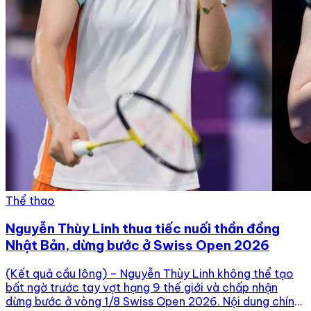
Thể thao
Nguyễn Thùy Linh thua tiếc nuối thần đồng
Nhật Bản, dừng bước ở Swiss Open 2026
(Kết quả cầu lông) – Nguyễn Thùy Linh không thể tạo
bất ngờ trước tay vợt hạng 9 thế giới và chấp nhận
dừng bước ở vòng 1/8 Swiss Open 2026. Nội dung chính