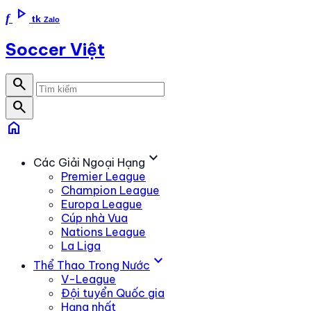
play_arrow
f
tk
Zalo
Soccer Việt
search
search
home
expand_more
Các Giải Ngoại Hạng
Premier League
Champion League
Europa League
Cúp nhà Vua
Nations League
La Liga
expand_more
Thể Thao Trong Nước
V-League
Đội tuyển Quốc gia
Hạng nhất