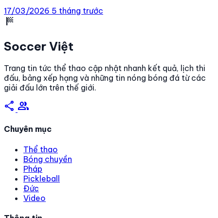
Cầu lông Nguyễn Thùy Linh vs Tomoka Miyazaki diễn ra
17/03/2026
5 tháng trước
lúc mấy giờ? Phong độ Nguyễn Thùy Linh (5 trận gần
sports_score
[…]
Soccer Việt
Trang tin tức thể thao cập nhật nhanh kết quả, lịch thi
đấu, bảng xếp hạng và những tin nóng bóng đá từ các
giải đấu lớn trên thế giới.
share
group
Chuyên mục
Thể thao
Bóng chuyền
Pháp
Pickleball
Đức
Video
Thông tin