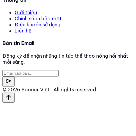
Giới thiệu
Chính sách bảo mật
Điều khoản sử dụng
Liên hệ
Bản tin Email
Đăng ký để nhận những tin tức thể thao nóng hổi nhất
mỗi sáng.
send
© 2026
Soccer Việt
. All rights reserved.
arrow_upward