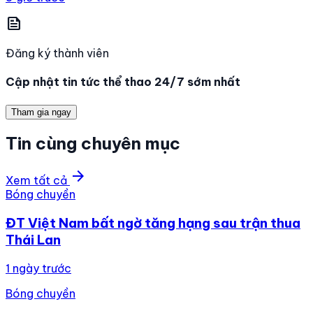
news
Đăng ký thành viên
Cập nhật tin tức thể thao 24/7 sớm nhất
Tham gia ngay
Tin cùng chuyên mục
arrow_forward
Xem tất cả
Bóng chuyền
ĐT Việt Nam bất ngờ tăng hạng sau trận thua
Thái Lan
1 ngày trước
Bóng chuyền