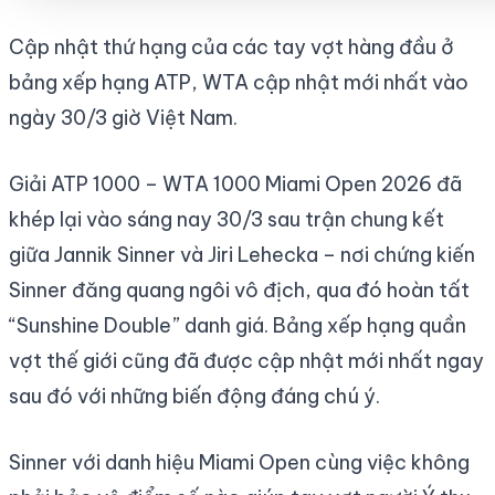
Cập nhật thứ hạng của các tay vợt hàng đầu ở
bảng xếp hạng ATP, WTA cập nhật mới nhất vào
ngày 30/3 giờ Việt Nam.
Giải ATP 1000 – WTA 1000 Miami Open 2026 đã
khép lại vào sáng nay 30/3 sau trận chung kết
giữa Jannik Sinner và Jiri Lehecka – nơi chứng kiến
Sinner đăng quang ngôi vô địch, qua đó hoàn tất
“Sunshine Double” danh giá. Bảng xếp hạng quần
vợt thế giới cũng đã được cập nhật mới nhất ngay
sau đó với những biến động đáng chú ý.
Sinner với danh hiệu Miami Open cùng việc không