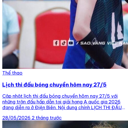
Thể thao
Lịch thi đấu bóng chuyền hôm nay 27/5
Cập nhật lịch thi đấu bóng chuyền hôm nay 27/5 với
những trận đấu hấp dẫn tại giải hạng A quốc gia 2026
đang diễn ra ở Điện Biên. Nội dung chính LỊCH THI ĐẤU
GIẢI BÓNG CHUYỀN HẠNG A QUỐC GIA 2026 NGÀY
28/05/2026
2 tháng trước
27/5 LỊCH THI ĐẤU GIẢI BÓNG CHUYỀN HẠNG A QUỐC
GIA […]