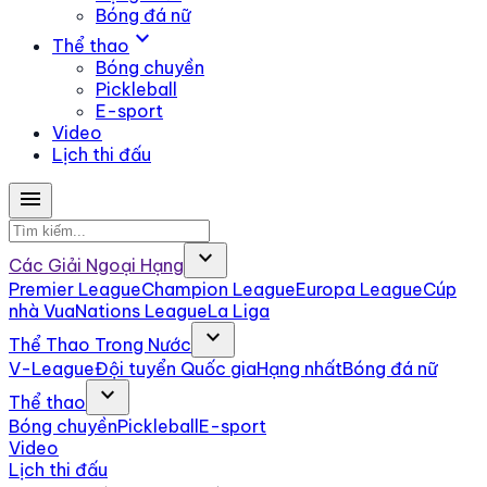
Bóng đá nữ
expand_more
Thể thao
Bóng chuyền
Pickleball
E-sport
Video
Lịch thi đấu
menu
expand_more
Các Giải Ngoại Hạng
Premier League
Champion League
Europa League
Cúp
nhà Vua
Nations League
La Liga
expand_more
Thể Thao Trong Nước
V-League
Đội tuyển Quốc gia
Hạng nhất
Bóng đá nữ
expand_more
Thể thao
Bóng chuyền
Pickleball
E-sport
Video
Lịch thi đấu