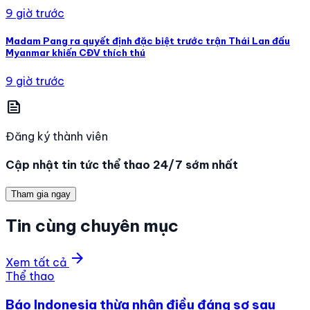
9 giờ trước
Madam Pang ra quyết định đặc biệt trước trận Thái Lan đấu
Myanmar khiến CĐV thích thú
9 giờ trước
news
Đăng ký thành viên
Cập nhật tin tức thể thao 24/7 sớm nhất
Tham gia ngay
Tin cùng chuyên mục
arrow_forward
Xem tất cả
Thể thao
Báo Indonesia thừa nhận điều đáng sợ sau