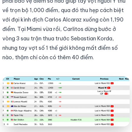
phải bảo vệ điểm số nào giúp tay vợt người Ý thu
về trọn bộ 1,000 điểm, qua đó thu hẹp cách biệt
với đại kình địch Carlos Alcaraz xuống còn 1,190
điểm. Tại Miami vừa rồi, Carlitos dừng bước ở
vòng 3 sau trận thua trước Sebastian Korda,
nhưng tay vợt số 1 thế giới không mất điểm số
nào, thậm chí còn có thêm 40 điểm.