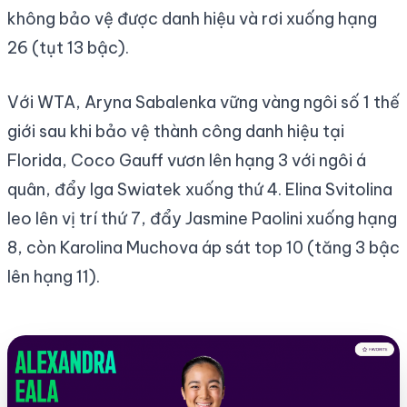
không bảo vệ được danh hiệu và rơi xuống hạng
26 (tụt 13 bậc).
Với WTA, Aryna Sabalenka vững vàng ngôi số 1 thế
giới sau khi bảo vệ thành công danh hiệu tại
Florida, Coco Gauff vươn lên hạng 3 với ngôi á
quân, đẩy Iga Swiatek xuống thứ 4. Elina Svitolina
leo lên vị trí thứ 7, đẩy Jasmine Paolini xuống hạng
8, còn Karolina Muchova áp sát top 10 (tăng 3 bậc
lên hạng 11).