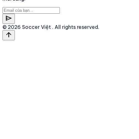
send
© 2026
Soccer Việt
. All rights reserved.
arrow_upward