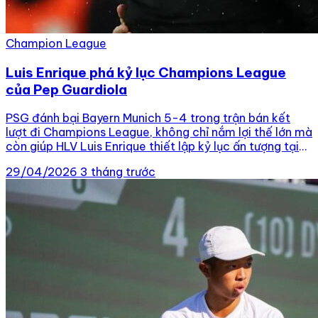
Champion League
Luis Enrique phá kỷ lục Champions League
của Pep Guardiola
PSG đánh bại Bayern Munich 5-4 trong trận bán kết
lượt đi Champions League, không chỉ nắm lợi thế lớn mà
còn giúp HLV Luis Enrique thiết lập kỷ lục ấn tượng tại
đấu trường danh giá này. Rạng sáng 29/4 (giờ Việt
29/04/2026
3 tháng trước
Nam), Paris Saint-Germain đã tạo nên màn rượt đuổi
nghẹt thở khi […]