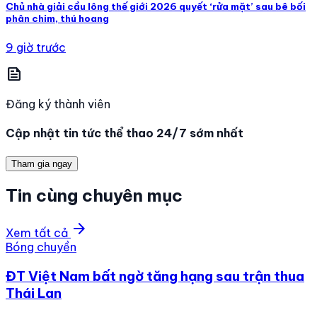
Chủ nhà giải cầu lông thế giới 2026 quyết ‘rửa mặt’ sau bê bối
phân chim, thú hoang
9 giờ trước
news
Đăng ký thành viên
Cập nhật tin tức thể thao 24/7 sớm nhất
Tham gia ngay
Tin cùng chuyên mục
arrow_forward
Xem tất cả
Bóng chuyền
ĐT Việt Nam bất ngờ tăng hạng sau trận thua
Thái Lan