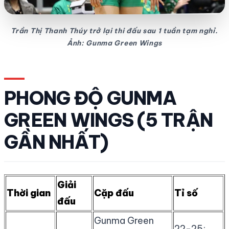
Trần Thị Thanh Thúy trở lại thi đấu sau 1 tuần tạm nghỉ.
Ảnh: Gunma Green Wings
PHONG ĐỘ GUNMA
GREEN WINGS (5 TRẬN
GẦN NHẤT)
Giải
Thời gian
Cặp đấu
Tỉ số
đấu
Gunma Green
22-25;