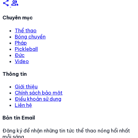
share
group
Chuyên mục
Thể thao
Bóng chuyền
Pháp
Pickleball
Đức
Video
Thông tin
Giới thiệu
Chính sách bảo mật
Điều khoản sử dụng
Liên hệ
Bản tin Email
Đăng ký để nhận những tin tức thể thao nóng hổi nhất
mỗi sáng.