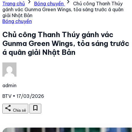
chevron_right
chevron_right
Trang chủ
Bóng chuyền
Chủ công Thanh Thúy
gánh vác Gunma Green Wings, tỏa sáng trước á quân
giải Nhật Bản
Bóng chuyền
Chủ công Thanh Thúy gánh vác
Gunma Green Wings, tỏa sáng trước
á quân giải Nhật Bản
admin
BTV • 17/03/2026
share
bookmark
Chia sẻ