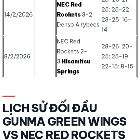
NEC Red
25; 25-22;
14/2/2026
Rockets
3-2
23-25; 16-
Denso Airybees
14
NEC Red
28-26; 20-
Rockets 2-
8/2/2026
25; 25-19;
3
Hisamitsu
22-15; 8-15
Springs
LỊCH SỬ ĐỐI ĐẦU
GUNMA GREEN WINGS
VS NEC RED ROCKETS