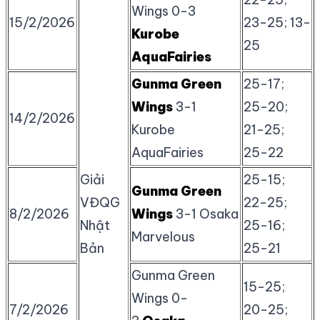
Wings 0-3
15/2/2026
23-25; 13-
Kurobe
25
AquaFairies
Gunma Green
25-17;
Wings
3-1
25-20;
14/2/2026
Kurobe
21-25;
AquaFairies
25-22
Giải
25-15;
Gunma Green
VĐQG
22-25;
8/2/2026
Wings
3-1 Osaka
Nhật
25-16;
Marvelous
Bản
25-21
Gunma Green
15-25;
Wings 0-
7/2/2026
20-25;