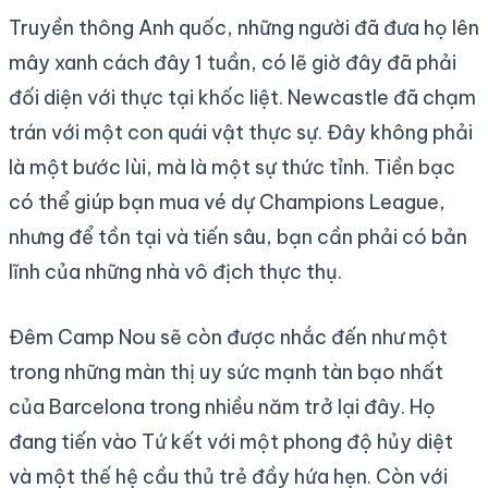
Truyền thông Anh quốc, những người đã đưa họ lên
mây xanh cách đây 1 tuần, có lẽ giờ đây đã phải
đối diện với thực tại khốc liệt. Newcastle đã chạm
trán với một con quái vật thực sự. Đây không phải
là một bước lùi, mà là một sự thức tỉnh. Tiền bạc
có thể giúp bạn mua vé dự Champions League,
nhưng để tồn tại và tiến sâu, bạn cần phải có bản
lĩnh của những nhà vô địch thực thụ.
Đêm Camp Nou sẽ còn được nhắc đến như một
trong những màn thị uy sức mạnh tàn bạo nhất
của Barcelona trong nhiều năm trở lại đây. Họ
đang tiến vào Tứ kết với một phong độ hủy diệt
và một thế hệ cầu thủ trẻ đầy hứa hẹn. Còn với