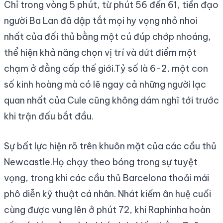
Chỉ trong vòng 5 phút, từ phút 56 đến 61, tiền đạo
người Ba Lan đã dập tắt mọi hy vọng nhỏ nhoi
nhất của đối thủ bằng một cú đúp chớp nhoáng,
thể hiện khả năng chọn vị trí và dứt điểm một
chạm ở đẳng cấp thế giới.Tỷ số là 6-2, một con
số kinh hoàng mà có lẽ ngay cả những người lạc
quan nhất của Cule cũng không dám nghĩ tới trước
khi trận đấu bắt đầu.
Sự bất lực hiện rõ trên khuôn mặt của các cầu thủ
Newcastle.Họ chạy theo bóng trong sự tuyệt
vọng, trong khi các cầu thủ Barcelona thoải mái
phô diễn kỹ thuật cá nhân. Nhát kiếm ân huệ cuối
cùng được vung lên ở phút 72, khi Raphinha hoàn