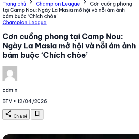
chevron_right
chevron_right
Trang chủ
Champion League
Cơn cuồng phong
tại Camp Nou: Ngày La Masia mở hội và nỗi ám ảnh
bám buộc ‘Chích chòe’
Champion League
Cơn cuồng phong tại Camp Nou:
Ngày La Masia mở hội và nỗi ám ảnh
bám buộc ‘Chích chòe’
admin
BTV • 12/04/2026
share
bookmark
Chia sẻ