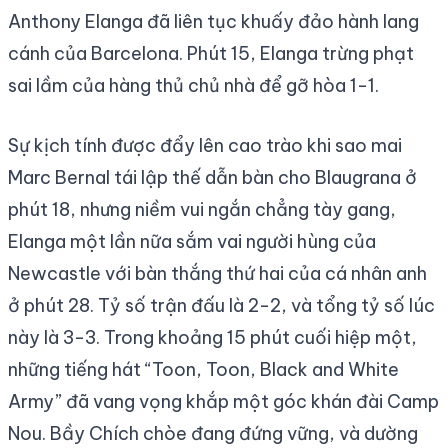
Anthony Elanga đã liên tục khuấy đảo hành lang
cánh của Barcelona. Phút 15, Elanga trừng phạt
sai lầm của hàng thủ chủ nhà để gỡ hòa 1-1.
Sự kịch tính được đẩy lên cao trào khi sao mai
Marc Bernal tái lập thế dẫn bàn cho Blaugrana ở
phút 18, nhưng niềm vui ngắn chẳng tày gang,
Elanga một lần nữa sắm vai người hùng của
Newcastle với bàn thắng thứ hai của cá nhân anh
ở phút 28. Tỷ số trận đấu là 2-2, và tổng tỷ số lúc
này là 3-3. Trong khoảng 15 phút cuối hiệp một,
những tiếng hát “Toon, Toon, Black and White
Army” đã vang vọng khắp một góc khán đài Camp
Nou. Bầy Chích chòe đang đứng vững, và dường