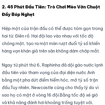
2. 45 Phút Đầu Tiên: Trò Chơi Mèo Vờn Chuột
Đầy Bóp Nghẹt
Hiệp một của trận đấu có thể được tóm gọn trong
hai từ: Điên rồ. Hai đội lao vào nhau với tốc độ
chóng mặt, tạo ra một màn rượt đuổi tỷ số khiến
hàng vạn khán giả trên sân không dám chớp mắt.
Ngay từ phút thứ 6, Raphinha đã dội gáo nước lạnh
đầu tiên vào tham vọng của đại diện nước Anh
bằng một pha dứt điểm hiểm hóc, mở tỷ số trận
đấu.Tuy nhiên, Newcastle cũng cho thấy lý do vì
sao họ có mặt ở vòng 16 đội.Bằng tốc độ xé gió
và khả năng đánh hơi khoảng trống tuyệt vời,