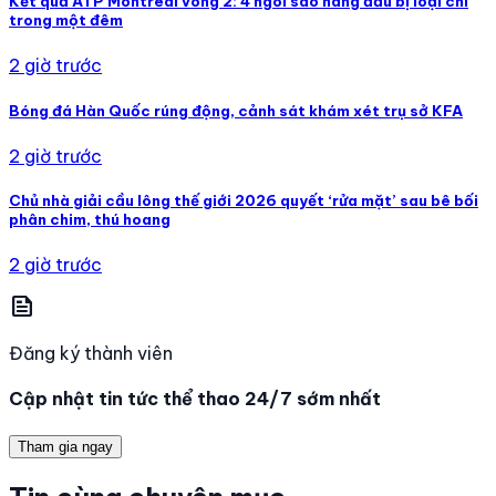
Kết quả ATP Montreal vòng 2: 4 ngôi sao hàng đầu bị loại chỉ
trong một đêm
2 giờ trước
Bóng đá Hàn Quốc rúng động, cảnh sát khám xét trụ sở KFA
2 giờ trước
Chủ nhà giải cầu lông thế giới 2026 quyết ‘rửa mặt’ sau bê bối
phân chim, thú hoang
2 giờ trước
news
Đăng ký thành viên
Cập nhật tin tức thể thao 24/7 sớm nhất
Tham gia ngay