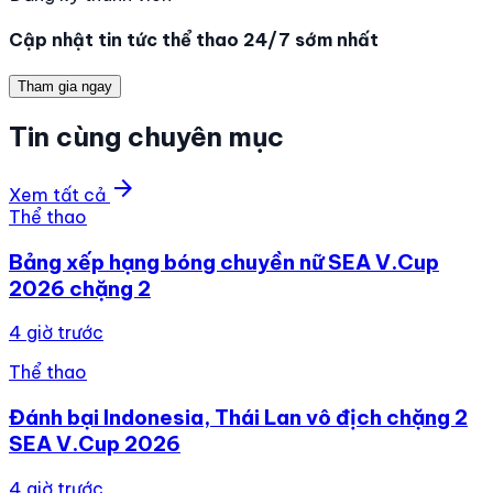
Cập nhật tin tức thể thao 24/7 sớm nhất
Tham gia ngay
Tin cùng chuyên mục
arrow_forward
Xem tất cả
Thể thao
Bảng xếp hạng bóng chuyền nữ SEA V.Cup
2026 chặng 2
4 giờ trước
Thể thao
Đánh bại Indonesia, Thái Lan vô địch chặng 2
SEA V.Cup 2026
4 giờ trước