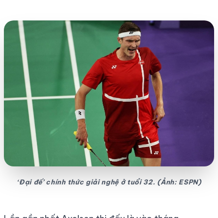
‘Đại đế’ chính thức giải nghệ ở tuổi 32. (Ảnh: ESPN)