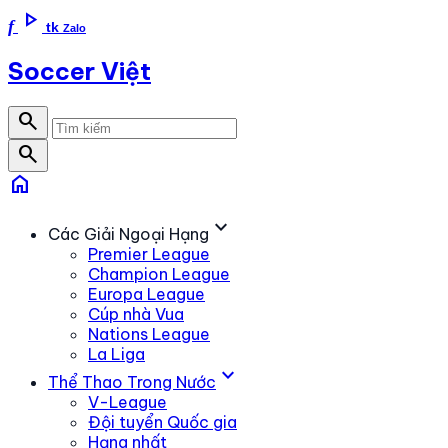
play_arrow
f
tk
Zalo
Soccer Việt
search
search
home
expand_more
Các Giải Ngoại Hạng
Premier League
Champion League
Europa League
Cúp nhà Vua
Nations League
La Liga
expand_more
Thể Thao Trong Nước
V-League
Đội tuyển Quốc gia
Hạng nhất