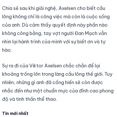
Chia sẻ sau khi giải nghệ, Axelsen cho biết cầu
lông không chỉ là công việc mà còn là cuộc sống
của anh. Dù cảm thấy quyết định này phần nào
không công bằng, tay vợt người Đan Mạch vẫn
nhìn lại hành trình của mình với sự biết ơn và tự
hào.
Sự ra đi của Viktor Axelsen chắc chắn để lại
khoảng trống lớn trong làng cầu lông thế giới. Tuy
nhiên, những gì anh đã cống hiến sẽ còn được
nhắc đến như một chuẩn mực của đỉnh cao phong
độ và tinh thần thể thao.
Tin mới nhất