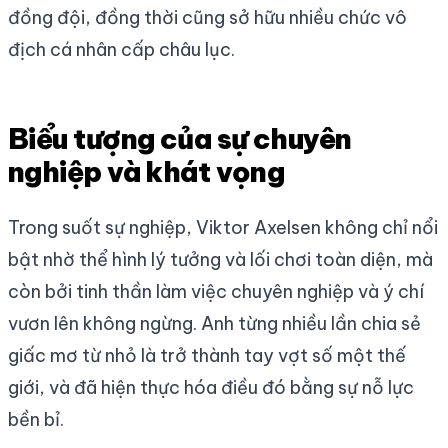
đồng đội, đồng thời cũng sở hữu nhiều chức vô
địch cá nhân cấp châu lục.
Biểu tượng của sự chuyên
nghiệp và khát vọng
Trong suốt sự nghiệp, Viktor Axelsen không chỉ nổi
bật nhờ thể hình lý tưởng và lối chơi toàn diện, mà
còn bởi tinh thần làm việc chuyên nghiệp và ý chí
vươn lên không ngừng. Anh từng nhiều lần chia sẻ
giấc mơ từ nhỏ là trở thành tay vợt số một thế
giới, và đã hiện thực hóa điều đó bằng sự nỗ lực
bền bỉ.