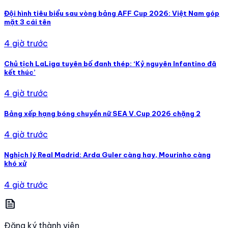
Đội hình tiêu biểu sau vòng bảng AFF Cup 2026: Việt Nam góp
mặt 3 cái tên
4 giờ trước
Chủ tịch LaLiga tuyên bố đanh thép: ‘Kỷ nguyên Infantino đã
kết thúc’
4 giờ trước
Bảng xếp hạng bóng chuyền nữ SEA V.Cup 2026 chặng 2
4 giờ trước
Nghịch lý Real Madrid: Arda Guler càng hay, Mourinho càng
khó xử
4 giờ trước
news
Đăng ký thành viên