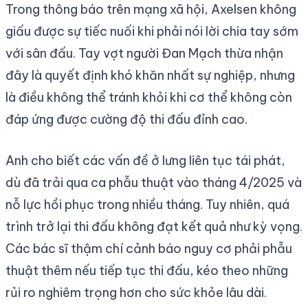
Trong thông báo trên mạng xã hội, Axelsen không
giấu được sự tiếc nuối khi phải nói lời chia tay sớm
với sân đấu. Tay vợt người Đan Mạch thừa nhận
đây là quyết định khó khăn nhất sự nghiệp, nhưng
là điều không thể tránh khỏi khi cơ thể không còn
đáp ứng được cường độ thi đấu đỉnh cao.
Anh cho biết các vấn đề ở lưng liên tục tái phát,
dù đã trải qua ca phẫu thuật vào tháng 4/2025 và
nỗ lực hồi phục trong nhiều tháng. Tuy nhiên, quá
trình trở lại thi đấu không đạt kết quả như kỳ vọng.
Các bác sĩ thậm chí cảnh báo nguy cơ phải phẫu
thuật thêm nếu tiếp tục thi đấu, kéo theo những
rủi ro nghiêm trọng hơn cho sức khỏe lâu dài.