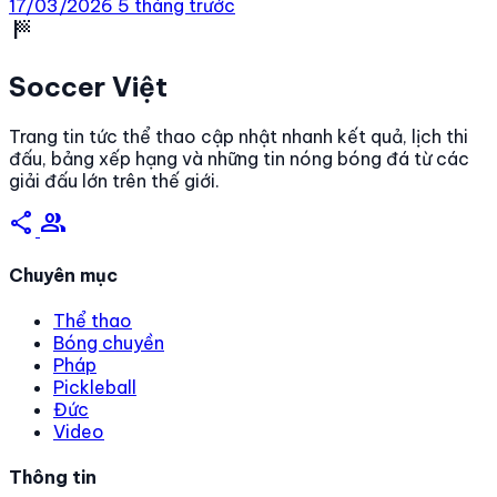
17/03/2026
5 tháng trước
sports_score
Soccer Việt
Trang tin tức thể thao cập nhật nhanh kết quả, lịch thi
đấu, bảng xếp hạng và những tin nóng bóng đá từ các
giải đấu lớn trên thế giới.
share
group
Chuyên mục
Thể thao
Bóng chuyền
Pháp
Pickleball
Đức
Video
Thông tin