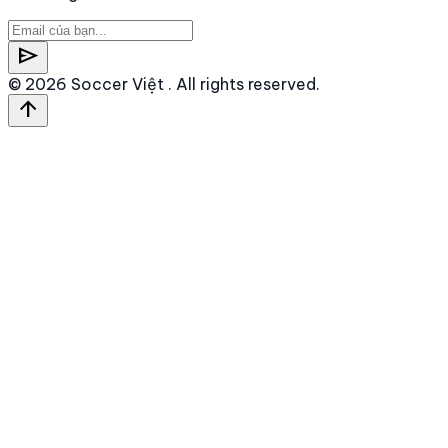
send
© 2026
Soccer Việt
. All rights reserved.
arrow_upward