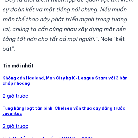
sự đoàn kết và một tiếng nói chung. Nếu muốn
môn thể thao này phát triển mạnh trong tương
lai, chúng ta cần cùng nhau xây dựng một nền
tảng tốt hơn cho tất cả mọi người.”
, Nole “kết
bút”.
Tin mới nhất
Không cần Haaland, Man City hạ K-League Stars với 3 bàn
chớp nhoáng
2 giờ trước
Tung hàng loạt tân binh, Chelsea vẫn thua cay đắng trước
Juventus
2 giờ trước