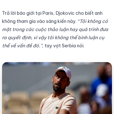
Trả lời báo giới tại Paris, Djokovic cho biết anh
không tham gia vào sáng kiến này.
“Tôi không có
mặt trong các cuộc thảo luận hay quá trình đưa
ra quyết định, vì vậy tôi không thể bình luận cụ
thể về vấn đề đó.”
, tay vợt Serbia nói.