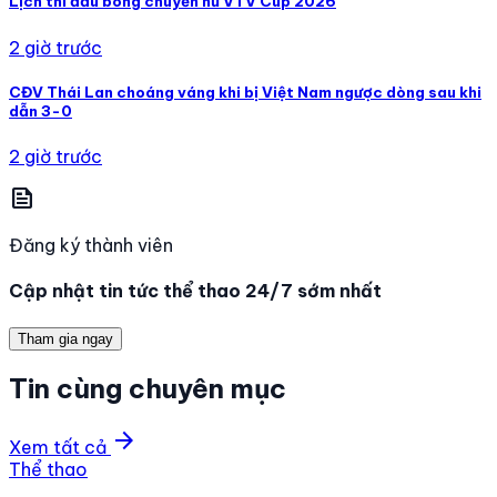
Lịch thi đấu bóng chuyền nữ VTV Cup 2026
2 giờ trước
CĐV Thái Lan choáng váng khi bị Việt Nam ngược dòng sau khi
dẫn 3-0
2 giờ trước
news
Đăng ký thành viên
Cập nhật tin tức thể thao 24/7 sớm nhất
Tham gia ngay
Tin cùng chuyên mục
arrow_forward
Xem tất cả
Thể thao