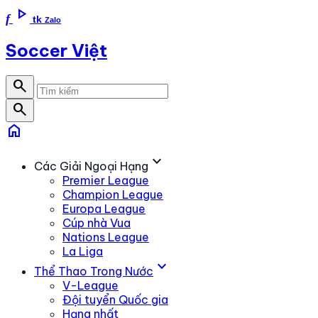
play_arrow
f
tk
Zalo
Soccer Việt
search
search
home
expand_more
Các Giải Ngoại Hạng
Premier League
Champion League
Europa League
Cúp nhà Vua
Nations League
La Liga
expand_more
Thể Thao Trong Nước
V-League
Đội tuyển Quốc gia
Hạng nhất