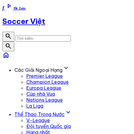
play_arrow
f
tk
Zalo
Soccer Việt
search
search
home
expand_more
Các Giải Ngoại Hạng
Premier League
Champion League
Europa League
Cúp nhà Vua
Nations League
La Liga
expand_more
Thể Thao Trong Nước
V-League
Đội tuyển Quốc gia
Hạng nhất