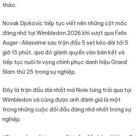
thảo.
Novak Djokovic tiếp tục viết nên những cột mốc
đáng nhớ tại Wimbledon 2026 khi vượt qua Felix
Auger-Aliassime sau trận đấu 5 set kéo dài tới 5
giờ 15 phút, qua đó giành quyền vào bán kết và
tiếp tục nuôi hi vọng chinh phục danh hiệu Grand
Slam thứ 25 trong sự nghiệp.
Đây là trận đấu dài nhất mà Nole từng trải qua tại
Wimbledon và cũng được anh đánh giá là một
trong những cuộc đối đầu đáng nhớ nhất trong sự
nghiệp.