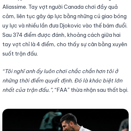
Aliassime. Tay vợt người Canada chơi đầy quả
cảm, liên tục gây áp lực bằng những cú giao bóng
uy lực và nhiều lần đưa Djokovic vào thế bám đuổi.
Sau 374 điểm được đánh, khoảng cách giữa hai
tay vợt chỉ là 4 điểm, cho thấy sự cân bằng xuyên
suốt trận đấu.
“Tôi nghĩ anh ấy luôn chơi chắc chắn hơn tôi ở
những thời điểm quyết định. Đó là khác biệt lớn
nhất của trận đấu.”
, “FAA” thừa nhận sau thất bại.