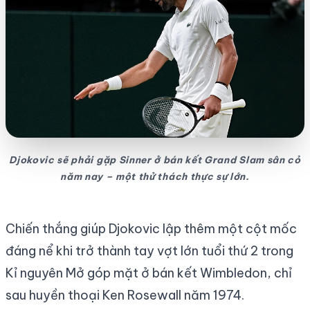
Djokovic sẽ phải gặp Sinner ở bán kết Grand Slam sân cỏ
năm nay – một thử thách thực sự lớn.
Chiến thắng giúp Djokovic lập thêm một cột mốc
đáng nể khi trở thành tay vợt lớn tuổi thứ 2 trong
Kỉ nguyên Mở góp mặt ở bán kết Wimbledon, chỉ
sau huyền thoại Ken Rosewall năm 1974.