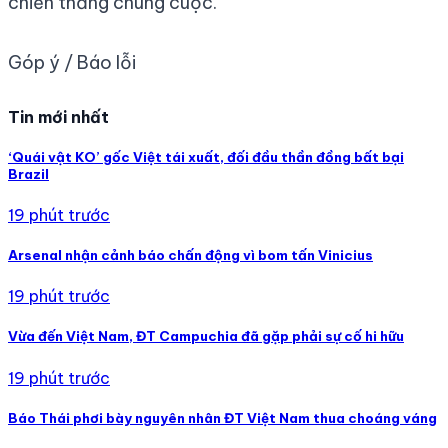
chiến thắng chung cuộc.
Góp ý / Báo lỗi
Tin mới nhất
‘Quái vật KO’ gốc Việt tái xuất, đối đầu thần đồng bất bại
Brazil
19 phút trước
Arsenal nhận cảnh báo chấn động vì bom tấn Vinicius
19 phút trước
Vừa đến Việt Nam, ĐT Campuchia đã gặp phải sự cố hi hữu
19 phút trước
Báo Thái phơi bày nguyên nhân ĐT Việt Nam thua choáng váng