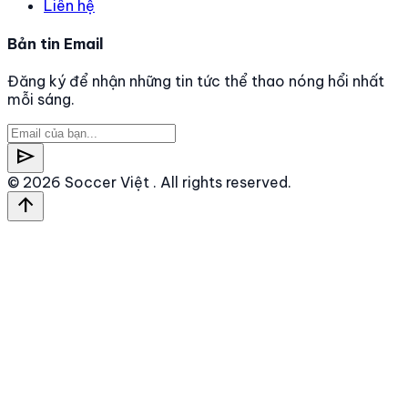
Liên hệ
Bản tin Email
Đăng ký để nhận những tin tức thể thao nóng hổi nhất
mỗi sáng.
send
© 2026
Soccer Việt
. All rights reserved.
arrow_upward