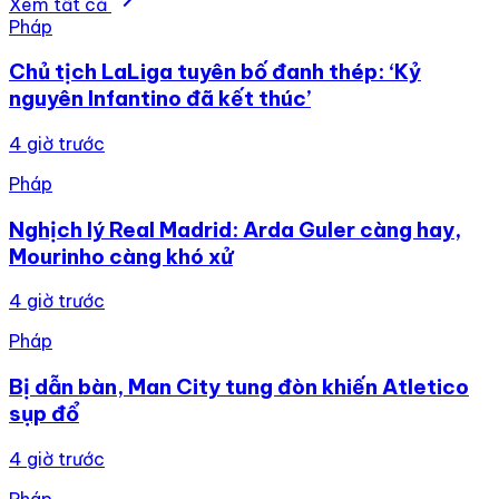
Xem tất cả
Pháp
Chủ tịch LaLiga tuyên bố đanh thép: ‘Kỷ
nguyên Infantino đã kết thúc’
4 giờ trước
Pháp
Nghịch lý Real Madrid: Arda Guler càng hay,
Mourinho càng khó xử
4 giờ trước
Pháp
Bị dẫn bàn, Man City tung đòn khiến Atletico
sụp đổ
4 giờ trước
Pháp