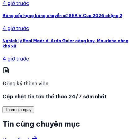
4 giờ trước
Bảng xếp hạng bóng chuyền nữ SEA V.Cup 2026 chặng 2
4 giờ trước
Nghịch lý Real Madrid: Arda Guler càng hay, Mourinho càng
khó xử
4 giờ trước
news
Đăng ký thành viên
Cập nhật tin tức thể thao 24/7 sớm nhất
Tham gia ngay
Tin cùng chuyên mục
arrow_forward