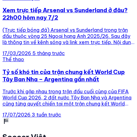
Xem trực tiếp Arsenal vs Sunderland ở đâu?
22h00 hôm nay 7/2
(Trực tiếp bóng đá) Arsenal vs Sunderland trong trận
đấu thuộc vòng 25 Ngoại hạng Anh 2025/26. Sau đây
là thông tin về kênh sóng và link xem trực tiếp. Nội dung
chính Xem trực tiếp Arsenal vs Sunderland ở đâu? Xem
17/03/2026
5 tháng trước
trực tiếp Arsenal vs Sunderland ở đâu? Thời gian:
Thể thao
22h00 ngày 7/2. Địa […]
Tỷ số khó tin của trận chung kết World Cup
Tây Ban Nha – Argentina gần nhất
Trước khi gặp nhau trong trận đấu cuối cùng của FIFA
World Cup 2026, 2 đất nước Tây Ban Nha và Argentina
cũng từng quyết chiến tại một trận chung kết World
Cup khác với kết quả chênh lệch khó tin. Nội dung chính
17/07/2026
3 tuần trước
Chiến thắng áp đảo gọi tên Tây Ban Nha Hai trận […]
sports_score