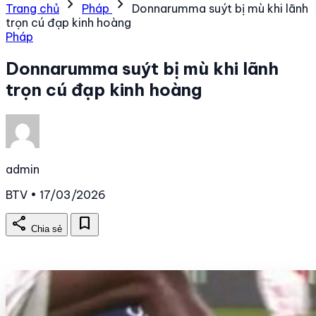
chevron_right
chevron_right
Trang chủ
Pháp
Donnarumma suýt bị mù khi lãnh
trọn cú đạp kinh hoàng
Pháp
Donnarumma suýt bị mù khi lãnh
trọn cú đạp kinh hoàng
admin
BTV • 17/03/2026
share
bookmark
Chia sẻ