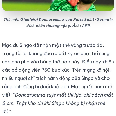
Thủ môn Gianluigi Donnarumma của Paris Saint-Germain
dính chấn thương nặng. Ảnh: AFP
Mặc dù Singo đã nhận một thẻ vàng trước đó,
trọng tài lại không đưa ra bất kỳ án phạt bổ sung
nào cho pha vào bóng thô bạo này. Điều này khiến
các cổ động viên PSG bức xúc. Trên mạng xã hội,
nhiều người chỉ trích hành động của Singo và cho
rằng anh đáng bị đuổi khỏi sân. Một người hâm mộ
viết:
“Donnarumma suýt mất thị lực, chỉ cách mắt
2 cm. Thật khó tin khi Singo không bị nhận thẻ
đỏ”.