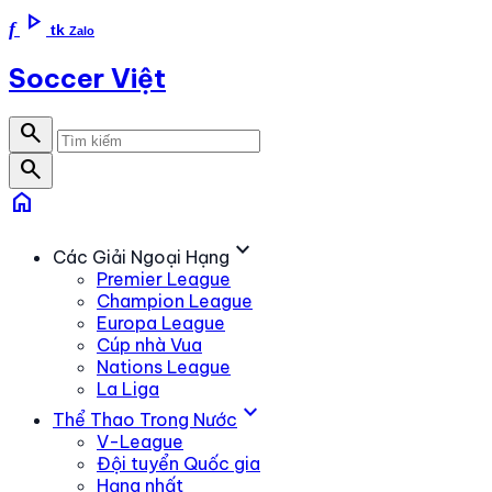
play_arrow
f
tk
Zalo
Soccer Việt
search
search
home
expand_more
Các Giải Ngoại Hạng
Premier League
Champion League
Europa League
Cúp nhà Vua
Nations League
La Liga
expand_more
Thể Thao Trong Nước
V-League
Đội tuyển Quốc gia
Hạng nhất