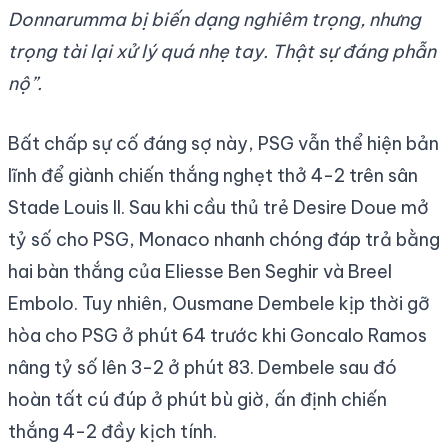
Donnarumma bị biến dạng nghiêm trọng, nhưng
trọng tài lại xử lý quá nhẹ tay. Thật sự đáng phẫn
nộ”.
Bất chấp sự cố đáng sợ này, PSG vẫn thể hiện bản
lĩnh để giành chiến thắng nghẹt thở 4-2 trên sân
Stade Louis II. Sau khi cầu thủ trẻ Desire Doue mở
tỷ số cho PSG, Monaco nhanh chóng đáp trả bằng
hai bàn thắng của Eliesse Ben Seghir và Breel
Embolo. Tuy nhiên, Ousmane Dembele kịp thời gỡ
hòa cho PSG ở phút 64 trước khi Goncalo Ramos
nâng tỷ số lên 3-2 ở phút 83. Dembele sau đó
hoàn tất cú đúp ở phút bù giờ, ấn định chiến
thắng 4-2 đầy kịch tính.