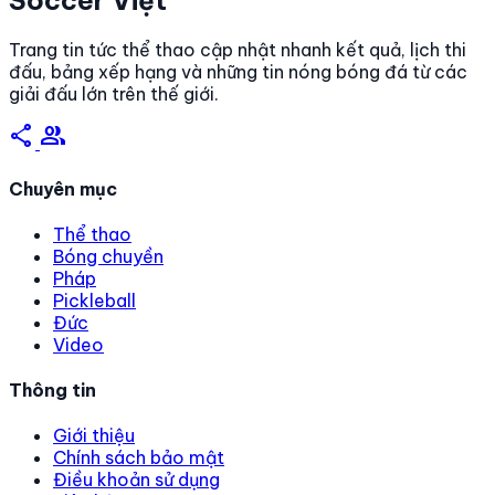
Soccer Việt
Trang tin tức thể thao cập nhật nhanh kết quả, lịch thi
đấu, bảng xếp hạng và những tin nóng bóng đá từ các
giải đấu lớn trên thế giới.
share
group
Chuyên mục
Thể thao
Bóng chuyền
Pháp
Pickleball
Đức
Video
Thông tin
Giới thiệu
Chính sách bảo mật
Điều khoản sử dụng