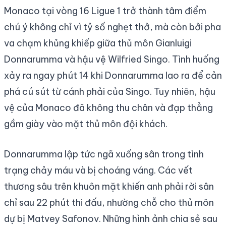
Monaco tại vòng 16 Ligue 1 trở thành tâm điểm
chú ý không chỉ vì tỷ số nghẹt thở, mà còn bởi pha
va chạm khủng khiếp giữa thủ môn Gianluigi
Donnarumma và hậu vệ Wilfried Singo. Tình huống
xảy ra ngay phút 14 khi Donnarumma lao ra để cản
phá cú sút từ cánh phải của Singo. Tuy nhiên, hậu
vệ của Monaco đã không thu chân và đạp thẳng
gầm giày vào mặt thủ môn đội khách.
Donnarumma lập tức ngã xuống sân trong tình
trạng chảy máu và bị choáng váng. Các vết
thương sâu trên khuôn mặt khiến anh phải rời sân
chỉ sau 22 phút thi đấu, nhường chỗ cho thủ môn
dự bị Matvey Safonov. Những hình ảnh chia sẻ sau