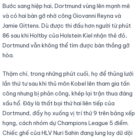
Bước sang hiệp hai, Dortmund vùng lên mạnh mẽ
và có hai bàn gỡ nhờ công Giovanni Reyna và
Jamie Gittens. Dù được thi đấu hơn người từ phút
86 sau khi Holtby của Holstein Kiel nhận thẻ đỏ,
Dortmund vẫn không thể tìm được bàn thắng gỡ
hòa.
Thậm chí, trong những phút cuối, họ để thủng lưới
lần thứ tư sau khi thủ môn Kobel lên tham gia tấn
công nhưng bị phản công, khép lại trận thua đáng
xấu hổ. Đây là thất bại thứ hai liên tiếp của
Dortmund, đẩy họ xuống vị trí thứ 9 trên bảng xếp
hạng, cách nhóm dự Champions League 5 điểm.
Chiếc ghế của HLV Nuri Sahin đang lung lay dữ dội