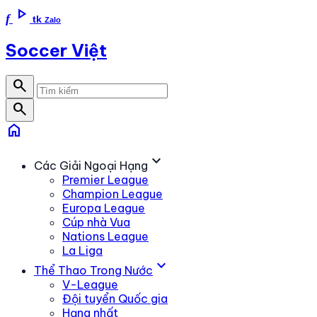
play_arrow
f
tk
Zalo
Soccer Việt
search
search
home
expand_more
Các Giải Ngoại Hạng
Premier League
Champion League
Europa League
Cúp nhà Vua
Nations League
La Liga
expand_more
Thể Thao Trong Nước
V-League
Đội tuyển Quốc gia
Hạng nhất