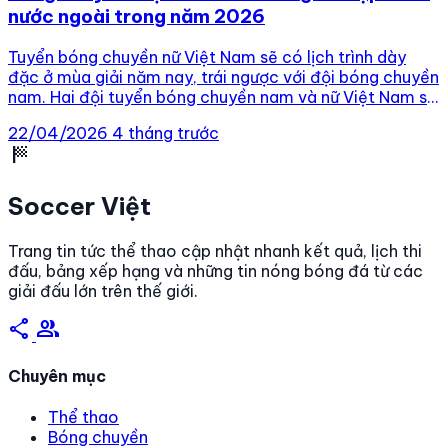
nước ngoài trong năm 2026
Tuyển bóng chuyền nữ Việt Nam sẽ có lịch trình dày
đặc ở mùa giải năm nay, trái ngược với đội bóng chuyền
nam. Hai đội tuyển bóng chuyền nam và nữ Việt Nam sẽ
không tập huấn nước ngoài cho các giải đấu quan trọng
22/04/2026
4 tháng trước
trong năm 2026, theo SGGP. Cụ thể, đội tuyển […]
sports_score
Soccer Việt
Trang tin tức thể thao cập nhật nhanh kết quả, lịch thi
đấu, bảng xếp hạng và những tin nóng bóng đá từ các
giải đấu lớn trên thế giới.
share
group
Chuyên mục
Thể thao
Bóng chuyền