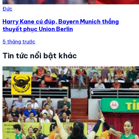
Đức
Harry Kane cú đúp, Bayern Munich thắng
thuyết phục Union Berlin
5 tháng trước
Tin tức nổi bật khác