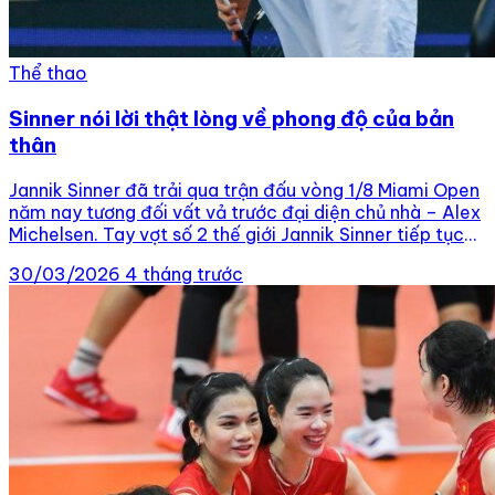
Thể thao
Sinner nói lời thật lòng về phong độ của bản
thân
Jannik Sinner đã trải qua trận đấu vòng 1/8 Miami Open
năm nay tương đối vất vả trước đại diện chủ nhà – Alex
Michelsen. Tay vợt số 2 thế giới Jannik Sinner tiếp tục
hành trình ấn tượng tại Miami Open 2026 khi giành
30/03/2026
4 tháng trước
quyền vào tứ kết, nhưng sau chiến thắng nhọc nhằn […]