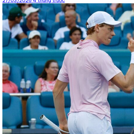
27/03/2026
4 tháng trước
Quốc Lịch thi đấu giải VĐQG nữ Thổ Nhĩ […]