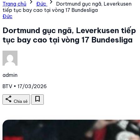
chevron_right
chevron_right
Trang chủ
Đức
Dortmund gục ngã, Leverkusen
tiếp tục bay cao tại vòng 17 Bundesliga
Đức
Dortmund gục ngã, Leverkusen tiếp
tục bay cao tại vòng 17 Bundesliga
admin
BTV • 17/03/2026
share
bookmark
Chia sẻ