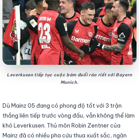
Leverkusen tiếp tục cuộc bám đuổi ráo riết với Bayern
Munich.
Dù Mainz 05 đang có phong độ tốt với 3 trận
thắng liên tiếp trước vòng đấu, vẫn không thể làm
khó Leverkusen. Thủ môn Robin Zentner của
Mainz đã có nhiều pha cứu thua xuất sắc, ngăn