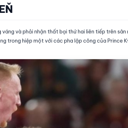
ZEŇ
váng và phải nhận thất bại thứ hai liên tiếp trên sân
g trong hiệp một với các pha lập công của Prince 