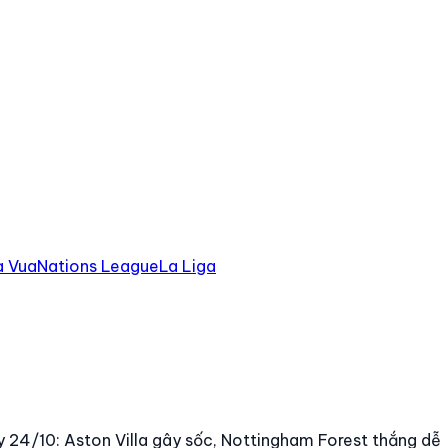
à Vua
Nations League
La Liga
24/10: Aston Villa gây sốc, Nottingham Forest thắng dễ