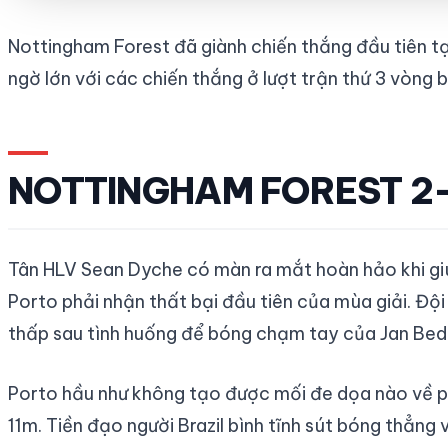
Nottingham Forest đã giành chiến thắng đầu tiên t
ngờ lớn với các chiến thắng ở lượt trận thứ 3 vòng
NOTTINGHAM FOREST 2
Tân HLV Sean Dyche có màn ra mắt hoàn hảo khi giú
Porto phải nhận thất bại đầu tiên của mùa giải. Độ
thấp sau tình huống để bóng chạm tay của Jan Bed
Porto hầu như không tạo được mối đe dọa nào về phí
11m. Tiền đạo người Brazil bình tĩnh sút bóng thẳn