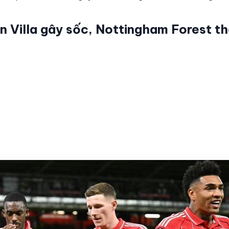
 Villa gây sốc, Nottingham Forest t