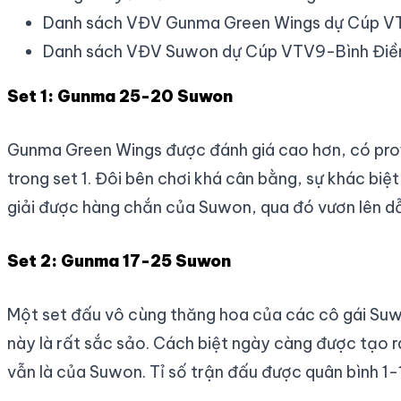
Danh sách VĐV Gunma Green Wings dự Cúp V
Danh sách VĐV Suwon dự Cúp VTV9-Bình Điề
Set 1: Gunma 25-20 Suwon
Gunma Green Wings được đánh giá cao hơn, có profi
trong set 1. Đôi bên chơi khá cân bằng, sự khác bi
giải được hàng chắn của Suwon, qua đó vươn lên dẫ
Set 2: Gunma 17-25 Suwon
Một set đấu vô cùng thăng hoa của các cô gái Suwo
này là rất sắc sảo. Cách biệt ngày càng được tạo r
vẫn là của Suwon. Tỉ số trận đấu được quân bình 1-1