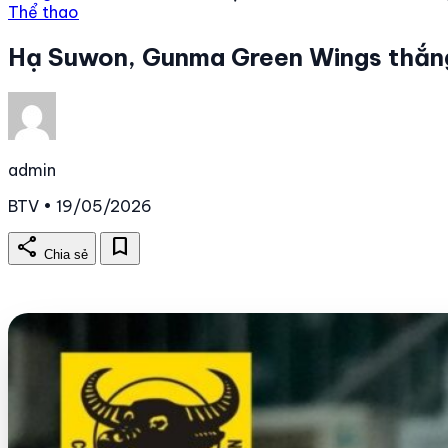
Thể thao
Hạ Suwon, Gunma Green Wings thắng 
admin
BTV • 19/05/2026
share
bookmark
Chia sẻ