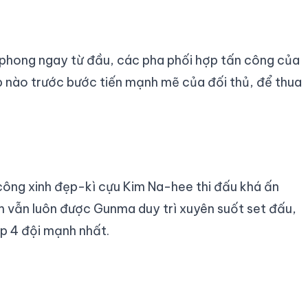
phong ngay từ đầu, các pha phối hợp tấn công của
p nào trước bước tiến mạnh mẽ của đối thủ, để thua
công xinh đẹp-kì cựu Kim Na-hee thi đấu khá ấn
m vẫn luôn được Gunma duy trì xuyên suốt set đấu,
op 4 đội mạnh nhất.