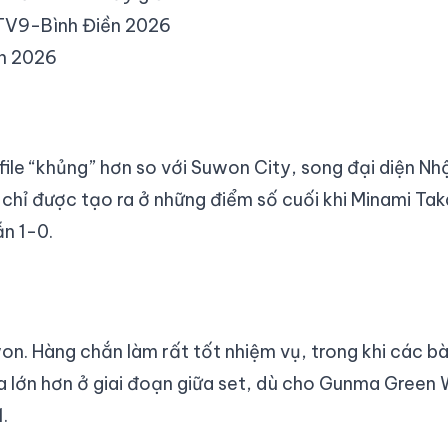
TV9-Bình Điền 2026
n 2026
le “khủng” hơn so với Suwon City, song đại diện Nh
ệt chỉ được tạo ra ở những điểm số cuối khi Minami T
n 1-0.
n. Hàng chắn làm rất tốt nhiệm vụ, trong khi các bà
a lớn hơn ở giai đoạn giữa set, dù cho Gunma Green W
.