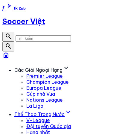
play_arrow
f
tk
Zalo
Soccer Việt
search
search
home
expand_more
Các Giải Ngoại Hạng
Premier League
Champion League
Europa League
Cúp nhà Vua
Nations League
La Liga
expand_more
Thể Thao Trong Nước
V-League
Đội tuyển Quốc gia
Hạng nhất