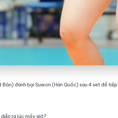
Bản) đánh bại Suwon (Hàn Quốc) sau 4 set để tiếp 
iễn ra lúc mấy giờ?