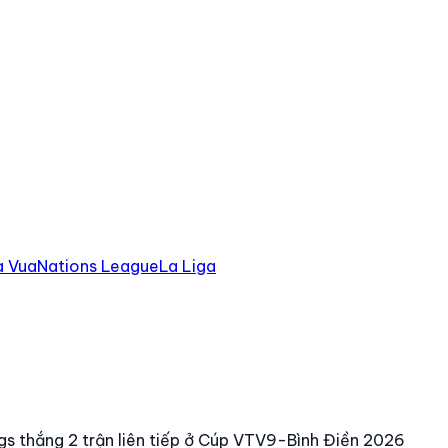
à Vua
Nations League
La Liga
 thắng 2 trận liên tiếp ở Cúp VTV9-Bình Điền 2026