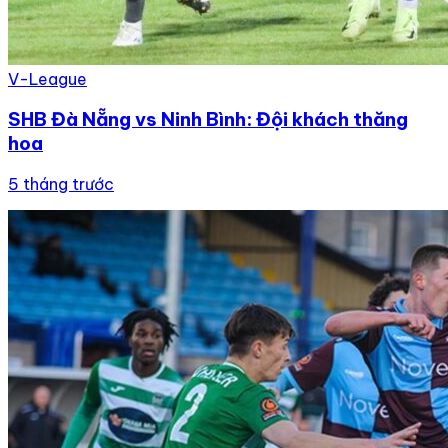
V-League
SHB Đà Nẵng vs Ninh Bình: Đội khách thăng
hoa
5 tháng trước