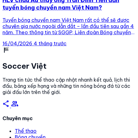
HLV châu Âu thay ông Trần Đình Tiền dẫn
tuyển bóng chuyền nam Việt Nam?
Tuyển bóng chuyền nam Việt Nam rất có thể sẽ được
chuyên gia nước ngoài dẫn dắt – lần đầu tiên sau gần 4
năm. Theo thông tin từ SGGP, Liên đoàn Bóng chuyền
Việt Nam (VFV) đang tích cực làm việc nhằm tiến tới kí
16/04/2026
4 tháng trước
hợp đồng với một chuyên gia người Ý cho […]
sports_score
Soccer Việt
Trang tin tức thể thao cập nhật nhanh kết quả, lịch thi
đấu, bảng xếp hạng và những tin nóng bóng đá từ các
giải đấu lớn trên thế giới.
share
group
Chuyên mục
Thể thao
Bóng chuyền