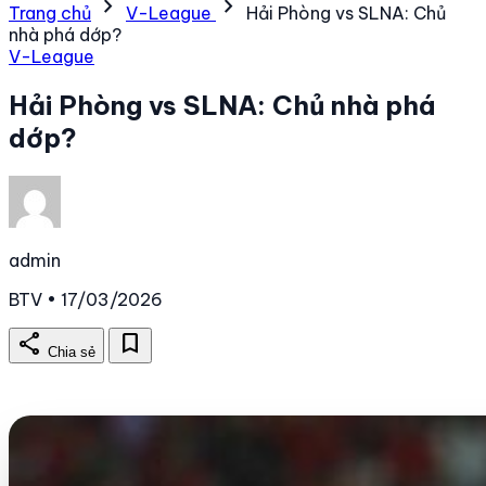
chevron_right
chevron_right
Trang chủ
V-League
Hải Phòng vs SLNA: Chủ
nhà phá dớp?
V-League
Hải Phòng vs SLNA: Chủ nhà phá
dớp?
admin
BTV • 17/03/2026
share
bookmark
Chia sẻ