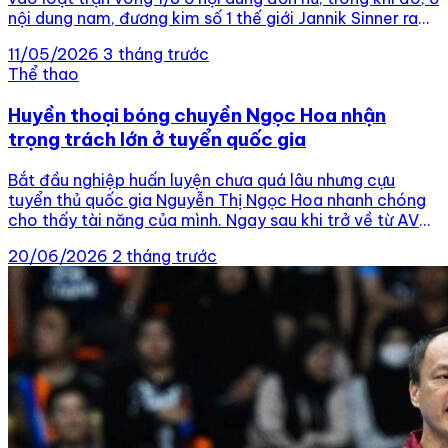
nội dung nam, đương kim số 1 thế giới Jannik Sinner ra
sân ở vòng 1/16, đối đầu Alexei Popyrin. Nội dung chính
11/05/2026
3 tháng trước
Lịch thi đấu ATP Rome – Vòng […]
Thể thao
Huyền thoại bóng chuyền Ngọc Hoa nhận
trọng trách lớn ở tuyển quốc gia
Bắt đầu nghiệp huấn luyện chưa quá lâu nhưng cựu
tuyển thủ quốc gia Nguyễn Thị Ngọc Hoa nhanh chóng
cho thấy tài năng của mình. Ngay sau khi trở về từ AVC
Cup 2026 diễn ra tại Philippines, HLV Nguyễn Thị Ngọc
20/06/2026
2 tháng trước
Hoa đã nhận nhiệm vụ mới khi chính thức được giao
trọng […]