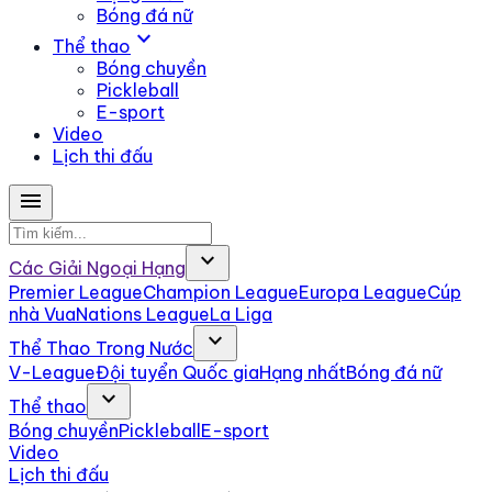
Bóng đá nữ
expand_more
Thể thao
Bóng chuyền
Pickleball
E-sport
Video
Lịch thi đấu
menu
expand_more
Các Giải Ngoại Hạng
Premier League
Champion League
Europa League
Cúp
nhà Vua
Nations League
La Liga
expand_more
Thể Thao Trong Nước
V-League
Đội tuyển Quốc gia
Hạng nhất
Bóng đá nữ
expand_more
Thể thao
Bóng chuyền
Pickleball
E-sport
Video
Lịch thi đấu