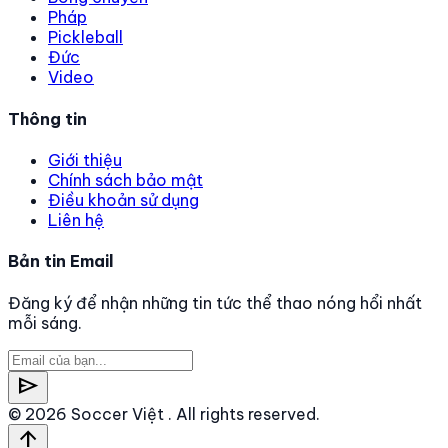
Pháp
Pickleball
Đức
Video
Thông tin
Giới thiệu
Chính sách bảo mật
Điều khoản sử dụng
Liên hệ
Bản tin Email
Đăng ký để nhận những tin tức thể thao nóng hổi nhất
mỗi sáng.
send
© 2026
Soccer Việt
. All rights reserved.
arrow_upward