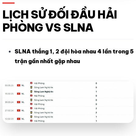
LỊCH SỬ ĐỐI ĐẦU HẢI
PHÒNG VS SLNA
SLNA thắng 1, 2 đội hòa nhau 4 lần trong 5
trận gần nhất gặp nhau