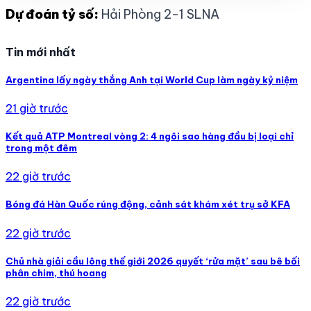
Dự đoán tỷ số:
Hải Phòng 2-1 SLNA
Tin mới nhất
Argentina lấy ngày thắng Anh tại World Cup làm ngày kỷ niệm
21 giờ trước
Kết quả ATP Montreal vòng 2: 4 ngôi sao hàng đầu bị loại chỉ
trong một đêm
22 giờ trước
Bóng đá Hàn Quốc rúng động, cảnh sát khám xét trụ sở KFA
22 giờ trước
Chủ nhà giải cầu lông thế giới 2026 quyết ‘rửa mặt’ sau bê bối
phân chim, thú hoang
22 giờ trước