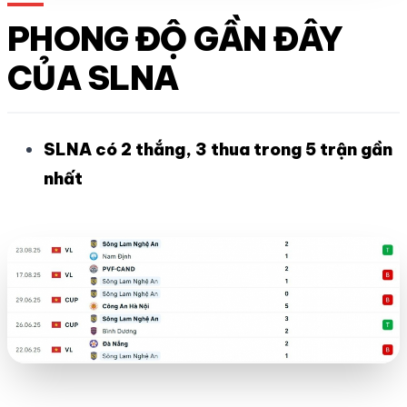
PHONG ĐỘ GẦN ĐÂY
CỦA SLNA
SLNA có 2 thắng, 3 thua trong 5 trận gần
nhất