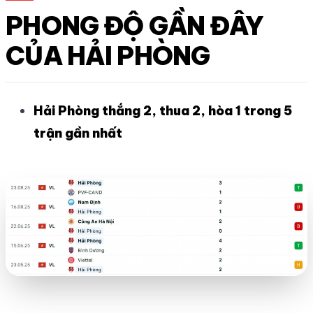
PHONG ĐỘ GẦN ĐÂY
CỦA HẢI PHÒNG
Hải Phòng thắng 2, thua 2, hòa 1 trong 5
trận gần nhất