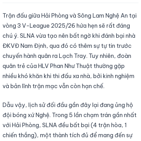
Trận đấu giữa Hải Phòng và Sông Lam Nghệ An tại
vòng 3 V-League 2025/26 hứa hẹn sẽ rất đáng
chú ý. SLNA vừa tạo nên bất ngờ khi đánh bại nhà
ĐKVĐ Nam Định, qua đó có thêm sự tự tin trước
chuyến hành quân ra Lạch Tray. Tuy nhiên, đoàn
quân trẻ của HLV Phan Như Thuật thường gặp
nhiều khó khăn khi thi đấu xa nhà, bởi kinh nghiệm
và bản lĩnh trận mạc vẫn còn hạn chế.
Dẫu vậy, lịch sử đối đầu gần đây lại đang ủng hộ
đội bóng xứ Nghệ. Trong 5 lần chạm trán gần nhất
với Hải Phòng, SLNA đều bất bại (4 trận hòa, 1
chiến thắng), một thành tích đủ để mang đến sự