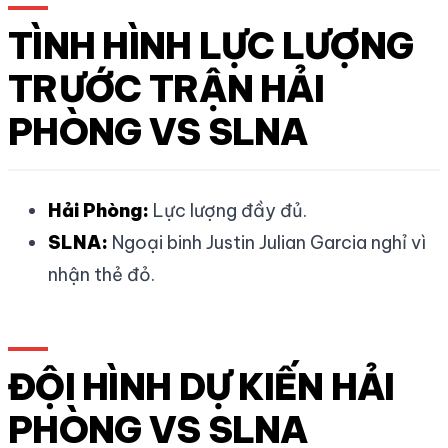
TÌNH HÌNH LỰC LƯỢNG
TRƯỚC TRẬN HẢI
PHÒNG VS SLNA
Hải Phòng:
Lực lượng đầy đủ.
SLNA:
Ngoại binh Justin Julian Garcia nghỉ vì
nhận thẻ đỏ.
ĐỘI HÌNH DỰ KIẾN HẢI
PHÒNG VS SLNA