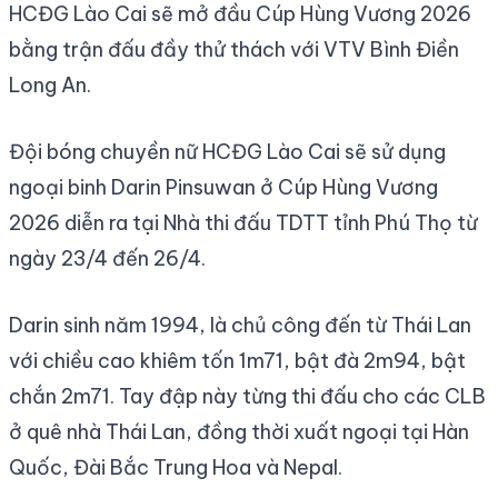
HCĐG Lào Cai sẽ mở đầu Cúp Hùng Vương 2026
bằng trận đấu đầy thử thách với VTV Bình Điền
Long An.
Đội bóng chuyền nữ HCĐG Lào Cai sẽ sử dụng
ngoại binh Darin Pinsuwan ở Cúp Hùng Vương
2026 diễn ra tại Nhà thi đấu TDTT tỉnh Phú Thọ từ
ngày 23/4 đến 26/4.
Darin sinh năm 1994, là chủ công đến từ Thái Lan
với chiều cao khiêm tốn 1m71, bật đà 2m94, bật
chắn 2m71. Tay đập này từng thi đấu cho các CLB
ở quê nhà Thái Lan, đồng thời xuất ngoại tại Hàn
Quốc, Đài Bắc Trung Hoa và Nepal.