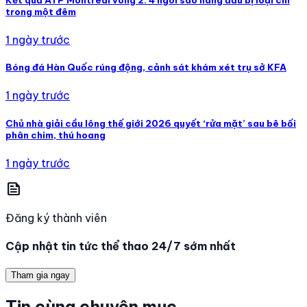
Kết quả ATP Montreal vòng 2: 4 ngôi sao hàng đầu bị loại chỉ
trong một đêm
1 ngày trước
Bóng đá Hàn Quốc rúng động, cảnh sát khám xét trụ sở KFA
1 ngày trước
Chủ nhà giải cầu lông thế giới 2026 quyết ‘rửa mặt’ sau bê bối
phân chim, thú hoang
1 ngày trước
news
Đăng ký thành viên
Cập nhật tin tức thể thao 24/7 sớm nhất
Tham gia ngay
Tin cùng chuyên mục