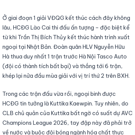
Ở giai đoạn 1 giải VĐQG kết thúc cách đây không
lâu, HCĐG Lào Cai thi đấu ấn tượng – đặc biệt kể
từ khi Trần Thị Bích Thủy kết thúc hành trình xuất
ngoại tại Nhật Bản. Đoàn quân HLV Nguyễn Hữu
Hà thua duy nhất 1 trận trước Hà Nội Tasco Auto
(đội có thành tích bất bại) và thắng tới 6 trận,
khép lại nửa đầu mùa giải với vị trí thứ 2 trên BXH.
Trong các trận đấu vừa rồi, ngoại binh được
HCĐG tin tưởng là Kuttika Kaewpin. Tuy nhiên, do
CLB chủ quản của Kuttika bất ngờ có suất dự AVC
Champions League 2026, tay đập này đã phải trở
về nước và buộc đội bóng ngành hóa chất thực