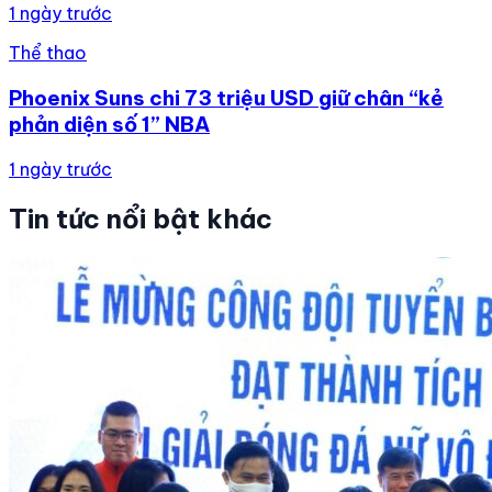
1 ngày trước
Thể thao
Phoenix Suns chi 73 triệu USD giữ chân “kẻ
phản diện số 1” NBA
1 ngày trước
Tin tức nổi bật khác