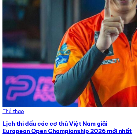
Thể thao
Lịch thi đấu các cơ thủ Việt Nam giải
European Open Championship 2026 mới nhất