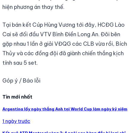
hiện phương án thay thế.
Tại bán kết Cúp Hùng Vương tới đây, HCĐG Lào
Cai sẽ đối đầu VTV Bình Điền Long An. Đôi bên
gặp nhau 1 lần ở giải VĐQG các CLB vừa rồi, Bích
Thủy và các đồng đội đã giành chiến thắng kịch
tính sau 5 set.
Góp ý / Báo lỗi
Tin mới nhất
Argentina lấy ngày thắng Anh tại World Cup làm ngày kỷ niệm
1 ngày trước