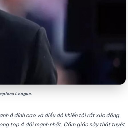
ampions League.
anh ở đỉnh cao và điều đó khiến tôi rất xúc động.
trong top 4 đội mạnh nhất. Cảm giác này thật tuyệt