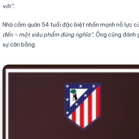
vời”.
Nhà cầm quân 54 tuổi đặc biệt nhấn mạnh nỗ lực củ
đến – một siêu phẩm đúng nghĩa”.
Ông cũng đánh gi
sự cân bằng.