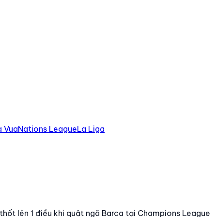
à Vua
Nations League
La Liga
hốt lên 1 điều khi quật ngã Barca tại Champions League