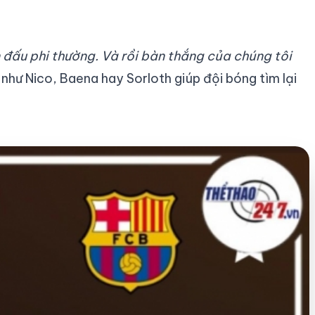
 đấu phi thường. Và rồi bàn thắng của chúng tôi
 như Nico, Baena hay Sorloth giúp đội bóng tìm lại