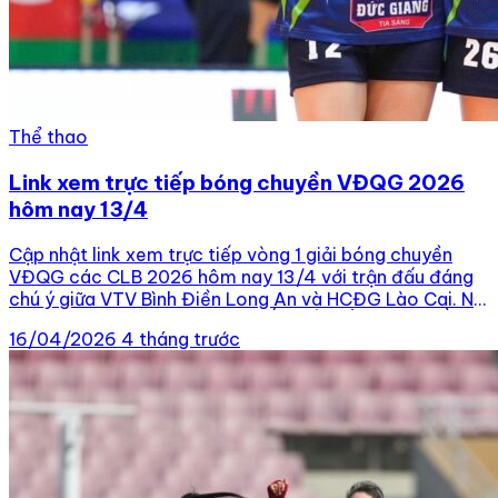
Thể thao
Link xem trực tiếp bóng chuyền VĐQG 2026
hôm nay 13/4
Cập nhật link xem trực tiếp vòng 1 giải bóng chuyền
VĐQG các CLB 2026 hôm nay 13/4 với trận đấu đáng
chú ý giữa VTV Bình Điền Long An và HCĐG Lào Cai. Nội
dung chính LINK XEM TRỰC TIẾP GIẢI BÓNG CHUYỀN
16/04/2026
4 tháng trước
VĐQG CÁC CLB 2026 NGÀY 13/4 LINK XEM TRỰC TIẾP
GIẢI […]