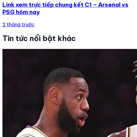
Link xem trực tiếp chung kết C1 – Arsenal vs
PSG hôm nay
2 tháng trước
Tin tức nổi bật khác