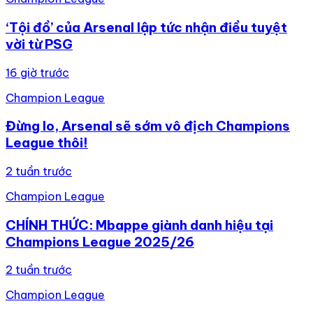
‘Tội đồ’ của Arsenal lập tức nhận điều tuyệt
vời từ PSG
16 giờ trước
Champion League
Đừng lo, Arsenal sẽ sớm vô địch Champions
League thôi!
2 tuần trước
Champion League
CHÍNH THỨC: Mbappe giành danh hiệu tại
Champions League 2025/26
2 tuần trước
Champion League