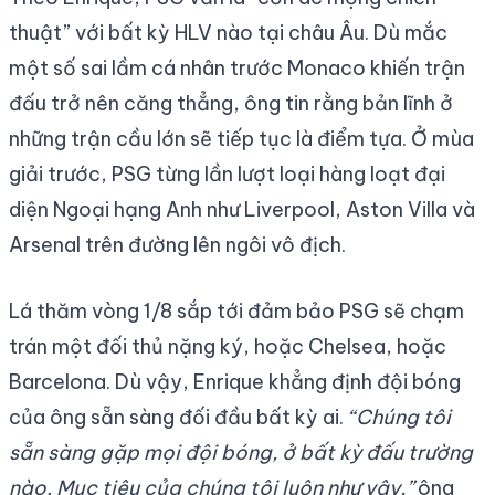
thuật” với bất kỳ HLV nào tại châu Âu. Dù mắc
một số sai lầm cá nhân trước Monaco khiến trận
đấu trở nên căng thẳng, ông tin rằng bản lĩnh ở
những trận cầu lớn sẽ tiếp tục là điểm tựa. Ở mùa
giải trước, PSG từng lần lượt loại hàng loạt đại
diện Ngoại hạng Anh như Liverpool, Aston Villa và
Arsenal trên đường lên ngôi vô địch.
Lá thăm vòng 1/8 sắp tới đảm bảo PSG sẽ chạm
trán một đối thủ nặng ký, hoặc Chelsea, hoặc
Barcelona. Dù vậy, Enrique khẳng định đội bóng
của ông sẵn sàng đối đầu bất kỳ ai.
“Chúng tôi
sẵn sàng gặp mọi đội bóng, ở bất kỳ đấu trường
nào. Mục tiêu của chúng tôi luôn như vậy,”
ông