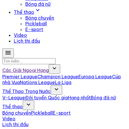
Bóng đá nữ
expand_more
Thể thao
Bóng chuyền
Pickleball
E-sport
Video
Lịch thi đấu
menu
expand_more
Các Giải Ngoại Hạng
Premier League
Champion League
Europa League
Cúp
nhà Vua
Nations League
La Liga
expand_more
Thể Thao Trong Nước
V-League
Đội tuyển Quốc gia
Hạng nhất
Bóng đá nữ
expand_more
Thể thao
Bóng chuyền
Pickleball
E-sport
Video
Lịch thi đấu