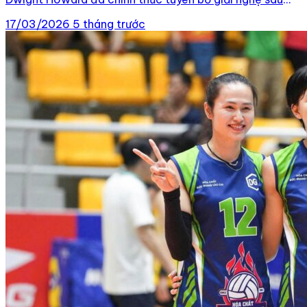
gần 20 năm thi đấu chuyên nghiệp. Thông tin được
17/03/2026
5 tháng trước
trung phong danh tiếng này chia sẻ trong một bài đăng
trên mạng […]