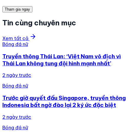
Tham gia ngay
Tin cùng chuyên mục
arrow_forward
Xem tất cả
Bóng đá nữ
Truyền thông Thái Lan: ‘Việt Nam vô địch vì
Thái Lan không tung đội hình mạnh nhất’
2 ngày trước
Bóng đá nữ
Trước giờ quyết đấu Singapore, truyền thông
Indonesia bất ngờ đào lại 2 ký ức đặc biệt
2 ngày trước
Bóng đá nữ