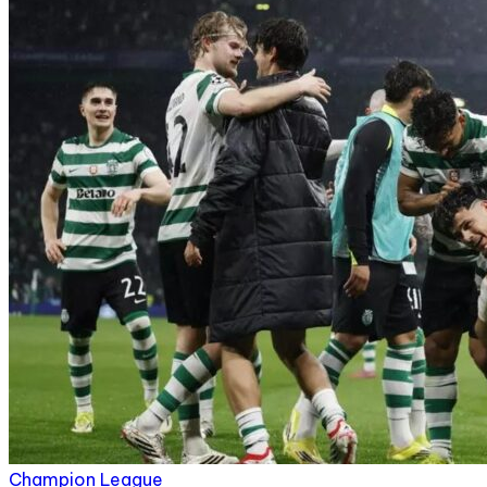
Champion League