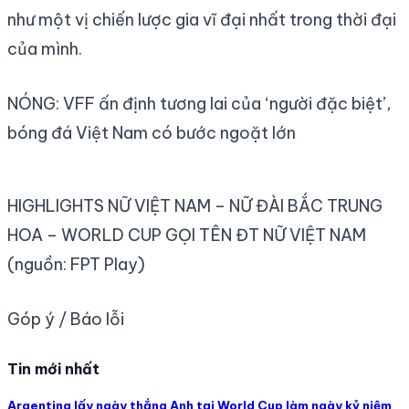
như một vị chiến lược gia vĩ đại nhất trong thời đại
của mình.
NÓNG: VFF ấn định tương lai của ‘người đặc biệt’,
bóng đá Việt Nam có bước ngoặt lớn
HIGHLIGHTS NỮ VIỆT NAM – NỮ ĐÀI BẮC TRUNG
HOA – WORLD CUP GỌI TÊN ĐT NỮ VIỆT NAM
(nguồn: FPT Play)
Góp ý / Báo lỗi
Tin mới nhất
Argentina lấy ngày thắng Anh tại World Cup làm ngày kỷ niệm