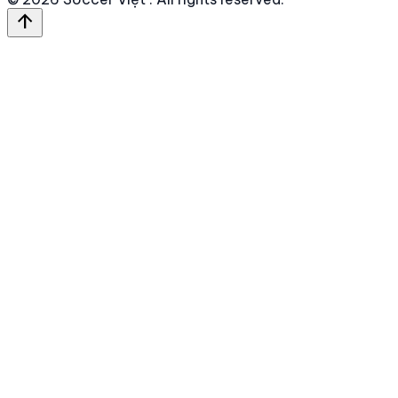
arrow_upward