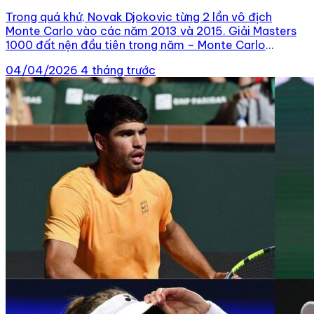
Trong quá khứ, Novak Djokovic từng 2 lần vô địch
Monte Carlo vào các năm 2013 và 2015. Giải Masters
1000 đất nện đầu tiên trong năm – Monte Carlo
Masters 2026 – chịu tổn thất lớn khi hàng loạt tay vợt
04/04/2026
4 tháng trước
tên tuổi lần lượt rút lui trước thềm khởi tranh. Đáng chú
ý […]