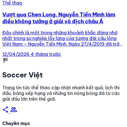
Thể thao
Vượt qua Chen Long, Nguyễn Tiến Minh làm
điều không tưởng ở giải vô địch châu Á
Đây chính là một trong những khoảnh khắc đáng nhớ
nhất trong sự nghiệp lẫy lừng của tượng đài cầu lông
Việt Nam – Nguyễn Tiến Minh. Ngày 27/4/2019 đã trở
thành dấu mốc đặc biệt của thể thao Việt Nam khi
12/04/2026
4 tháng trước
Nguyễn Tiến Minh giành tấm huy chương đồng tại Giải
sports_score
vô địch cầu […]
Soccer Việt
Trang tin tức thể thao cập nhật nhanh kết quả, lịch thi
đấu, bảng xếp hạng và những tin nóng bóng đá từ các
giải đấu lớn trên thế giới.
share
group
Chuyên mục