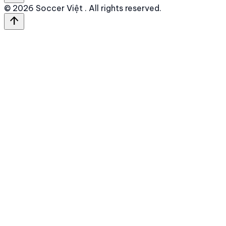
© 2026
Soccer Việt
. All rights reserved.
arrow_upward