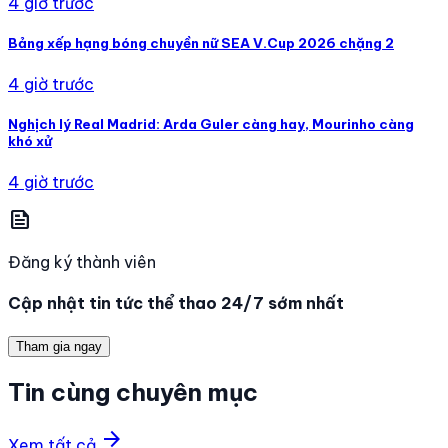
4 giờ trước
Bảng xếp hạng bóng chuyền nữ SEA V.Cup 2026 chặng 2
4 giờ trước
Nghịch lý Real Madrid: Arda Guler càng hay, Mourinho càng
khó xử
4 giờ trước
news
Đăng ký thành viên
Cập nhật tin tức thể thao 24/7 sớm nhất
Tham gia ngay
Tin cùng chuyên mục
arrow_forward
Xem tất cả