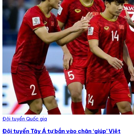
Đội tuyển Quốc gia
Đội tuyển Tây Á tự bắn vào chân ‘giúp’ Việt