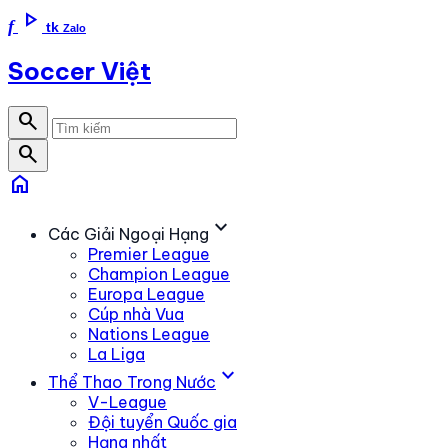
play_arrow
f
tk
Zalo
Soccer Việt
search
search
home
expand_more
Các Giải Ngoại Hạng
Premier League
Champion League
Europa League
Cúp nhà Vua
Nations League
La Liga
expand_more
Thể Thao Trong Nước
V-League
Đội tuyển Quốc gia
Hạng nhất