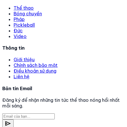
Thể thao
Bóng chuyền
Pháp
Pickleball
Đức
Video
Thông tin
Giới thiệu
Chính sách bảo mật
Điều khoản sử dụng
Liên hệ
Bản tin Email
Đăng ký để nhận những tin tức thể thao nóng hổi nhất
mỗi sáng.
send