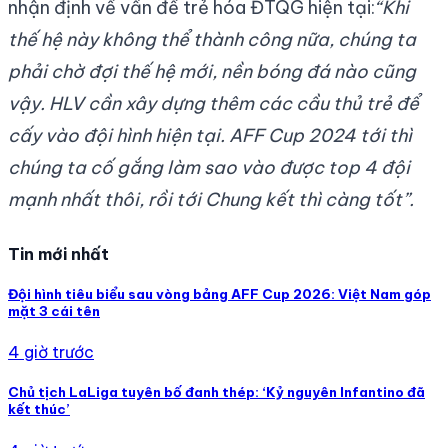
nhận định về vấn đề trẻ hóa ĐTQG hiện tại:
“Khi
thế hệ này không thể thành công nữa, chúng ta
phải chờ đợi thế hệ mới, nền bóng đá nào cũng
vậy. HLV cần xây dựng thêm các cầu thủ trẻ để
cấy vào đội hình hiện tại. AFF Cup 2024 tới thì
chúng ta cố gắng làm sao vào được top 4 đội
mạnh nhất thôi, rồi tới Chung kết thì càng tốt”.
Tin mới nhất
Đội hình tiêu biểu sau vòng bảng AFF Cup 2026: Việt Nam góp
mặt 3 cái tên
4 giờ trước
Chủ tịch LaLiga tuyên bố đanh thép: ‘Kỷ nguyên Infantino đã
kết thúc’