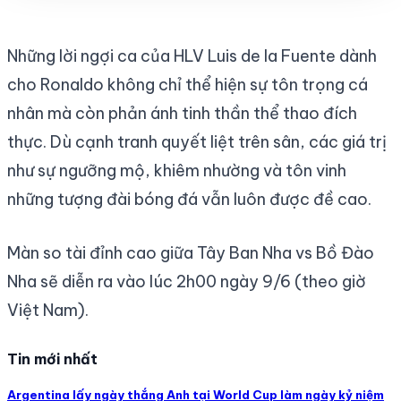
Những lời ngợi ca của HLV Luis de la Fuente dành
cho Ronaldo không chỉ thể hiện sự tôn trọng cá
nhân mà còn phản ánh tinh thần thể thao đích
thực. Dù cạnh tranh quyết liệt trên sân, các giá trị
như sự ngưỡng mộ, khiêm nhường và tôn vinh
những tượng đài bóng đá vẫn luôn được đề cao.
Màn so tài đỉnh cao giữa Tây Ban Nha vs Bồ Đào
Nha sẽ diễn ra vào lúc 2h00 ngày 9/6 (theo giờ
Việt Nam).
Tin mới nhất
Argentina lấy ngày thắng Anh tại World Cup làm ngày kỷ niệm