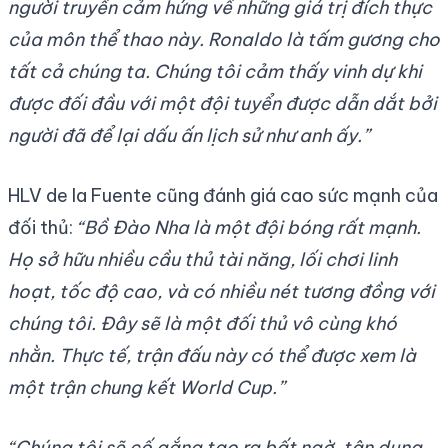
người truyền cảm hứng về những giá trị đích thực
của môn thể thao này. Ronaldo là tấm gương cho
tất cả chúng ta. Chúng tôi cảm thấy vinh dự khi
được đối đầu với một đội tuyển được dẫn dắt bởi
người đã để lại dấu ấn lịch sử như anh ấy.”
HLV de la Fuente cũng đánh giá cao sức mạnh của
đối thủ:
“Bồ Đào Nha là một đội bóng rất mạnh.
Họ sở hữu nhiều cầu thủ tài năng, lối chơi linh
hoạt, tốc độ cao, và có nhiều nét tương đồng với
chúng tôi. Đây sẽ là một đối thủ vô cùng khó
nhằn. Thực tế, trận đấu này có thể được xem là
một trận chung kết World Cup.”
“Chúng tôi sẽ cố gắng tạo ra bất ngờ, tận dụng