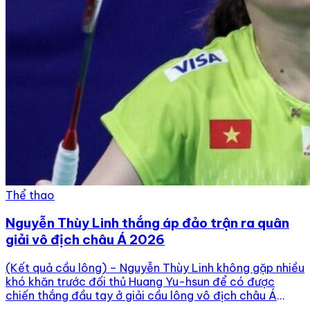
Thể thao
Nguyễn Thùy Linh thắng áp đảo trận ra quân
giải vô địch châu Á 2026
(Kết quả cầu lông) – Nguyễn Thùy Linh không gặp nhiều
khó khăn trước đối thủ Huang Yu-hsun để có được
chiến thắng đầu tay ở giải cầu lông vô địch châu Á
2026 đang diễn ra ở Ninh Ba, Trung Quốc. Nội dung