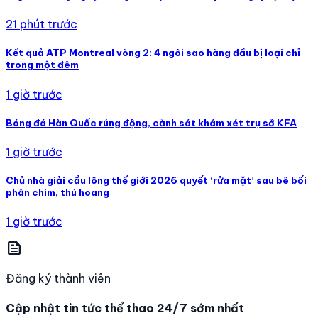
21 phút trước
Kết quả ATP Montreal vòng 2: 4 ngôi sao hàng đầu bị loại chỉ
trong một đêm
1 giờ trước
Bóng đá Hàn Quốc rúng động, cảnh sát khám xét trụ sở KFA
1 giờ trước
Chủ nhà giải cầu lông thế giới 2026 quyết ‘rửa mặt’ sau bê bối
phân chim, thú hoang
1 giờ trước
news
Đăng ký thành viên
Cập nhật tin tức thể thao 24/7 sớm nhất