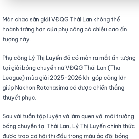
Màn chào sân giải VĐQG Thái Lan không thể
hoành tráng hơn của phụ công có chiều cao ấn
tượng này.
Phụ công Lý Thị Luyến đã có màn ra mắt ấn tượng
tại giải bóng chuyền nữ VĐQG Thái Lan (Thai
League) mùa giải 2025-2026 khi góp công lớn
giúp Nakhon Ratchasima có được chiến thắng
thuyết phục.
Sau vài tuần tập luyện và làm quen với môi trường
bóng chuyền tại Thái Lan, Lý Thị Luyến chính thức
được trao cơ hội thi đấu trong màu áo đội bóng