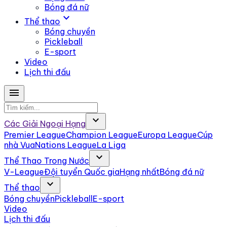
Bóng đá nữ
expand_more
Thể thao
Bóng chuyền
Pickleball
E-sport
Video
Lịch thi đấu
menu
expand_more
Các Giải Ngoại Hạng
Premier League
Champion League
Europa League
Cúp
nhà Vua
Nations League
La Liga
expand_more
Thể Thao Trong Nước
V-League
Đội tuyển Quốc gia
Hạng nhất
Bóng đá nữ
expand_more
Thể thao
Bóng chuyền
Pickleball
E-sport
Video
Lịch thi đấu