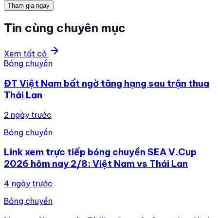
Tham gia ngay
Tin cùng chuyên mục
arrow_forward
Xem tất cả
Bóng chuyền
ĐT Việt Nam bất ngờ tăng hạng sau trận thua
Thái Lan
2 ngày trước
Bóng chuyền
Link xem trực tiếp bóng chuyền SEA V.Cup
2026 hôm nay 2/8: Việt Nam vs Thái Lan
4 ngày trước
Bóng chuyền