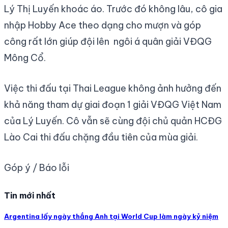
Lý Thị Luyến khoác áo. Trước đó không lâu, cô gia
nhập Hobby Ace theo dạng cho mượn và góp
công rất lớn giúp đội lên ngôi á quân giải VĐQG
Mông Cổ.
Việc thi đấu tại Thai League không ảnh hưởng đến
khả năng tham dự giai đoạn 1 giải VĐQG Việt Nam
của Lý Luyến. Cô vẫn sẽ cùng đội chủ quản HCĐG
Lào Cai thi đấu chặng đầu tiên của mùa giải.
Góp ý / Báo lỗi
Tin mới nhất
Argentina lấy ngày thắng Anh tại World Cup làm ngày kỷ niệm