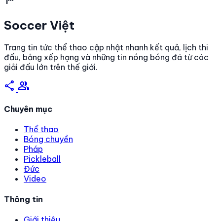
Soccer Việt
Trang tin tức thể thao cập nhật nhanh kết quả, lịch thi
đấu, bảng xếp hạng và những tin nóng bóng đá từ các
giải đấu lớn trên thế giới.
share
group
Chuyên mục
Thể thao
Bóng chuyền
Pháp
Pickleball
Đức
Video
Thông tin
Giới thiệu