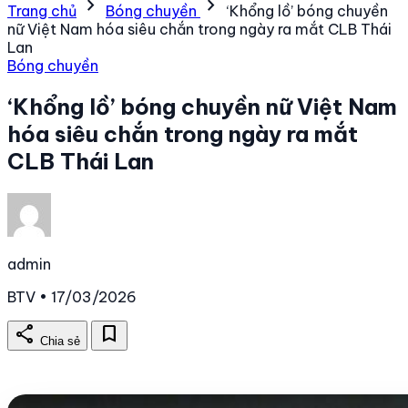
chevron_right
chevron_right
Trang chủ
Bóng chuyền
‘Khổng lồ’ bóng chuyền
nữ Việt Nam hóa siêu chắn trong ngày ra mắt CLB Thái
Lan
Bóng chuyền
‘Khổng lồ’ bóng chuyền nữ Việt Nam
hóa siêu chắn trong ngày ra mắt
CLB Thái Lan
admin
BTV • 17/03/2026
share
bookmark
Chia sẻ