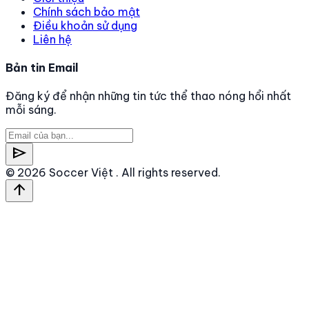
Chính sách bảo mật
Điều khoản sử dụng
Liên hệ
Bản tin Email
Đăng ký để nhận những tin tức thể thao nóng hổi nhất
mỗi sáng.
send
© 2026
Soccer Việt
. All rights reserved.
arrow_upward