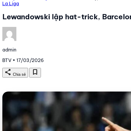
La Liga
Lewandowski lập hat-trick, Barcelon
admin
BTV • 17/03/2026
share
bookmark
Chia sẻ