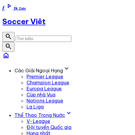
play_arrow
f
tk
Zalo
Soccer Việt
search
search
home
expand_more
Các Giải Ngoại Hạng
Premier League
Champion League
Europa League
Cúp nhà Vua
Nations League
La Liga
expand_more
Thể Thao Trong Nước
V-League
Đội tuyển Quốc gia
Hạng nhất