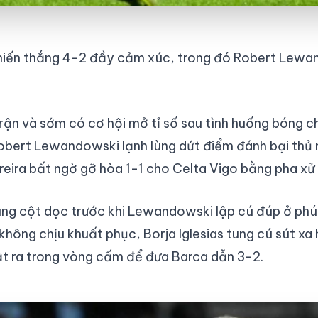
chiến thắng 4-2 đầy cảm xúc, trong đó Robert Lewan
rận và sớm có cơ hội mở tỉ số sau tình huống bóng 
obert Lewandowski lạnh lùng dứt điểm đánh bại thủ 
rreira bất ngờ gỡ hòa 1-1 cho Celta Vigo bằng pha xử
rúng cột dọc trước khi Lewandowski lập cú đúp ở phú
 không chịu khuất phục, Borja Iglesias tung cú sút x
ật ra trong vòng cấm để đưa Barca dẫn 3-2.