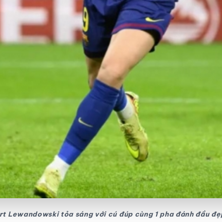
rt Lewandowski tỏa sáng với cú đúp cùng 1 pha đánh đầu đẹ