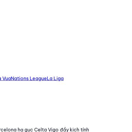
à Vua
Nations League
La Liga
celona hạ gục Celta Vigo đầy kịch tính