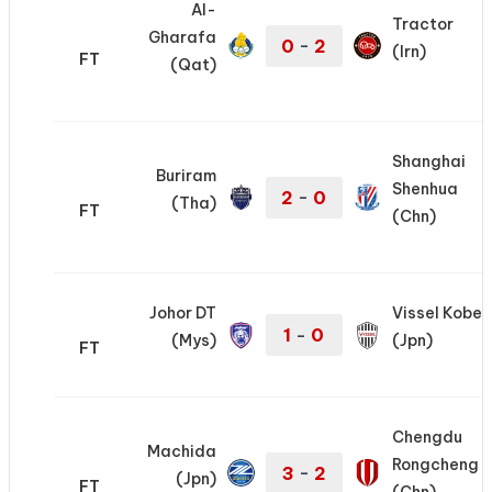
Al-
Tractor
Gharafa
0
2
–
(Irn)
FT
(Qat)
Shanghai
Buriram
Shenhua
2
0
–
(Tha)
FT
(Chn)
Johor DT
Vissel Kobe
1
0
–
(Mys)
(Jpn)
FT
Chengdu
Machida
Rongcheng
3
2
–
(Jpn)
FT