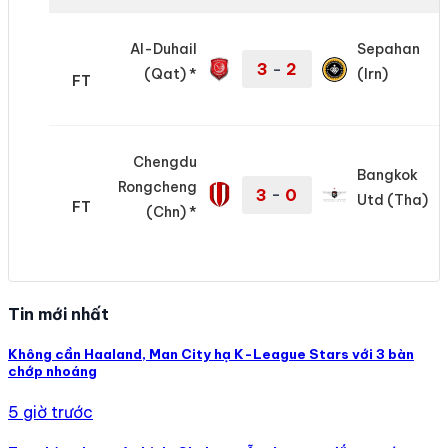
Al-Duhail
Sepahan
3
2
–
(Qat) *
(Irn)
FT
Chengdu
Bangkok
Rongcheng
3
0
–
Utd (Tha)
FT
(Chn) *
Tin mới nhất
Không cần Haaland, Man City hạ K-League Stars với 3 bàn
chớp nhoáng
5 giờ trước