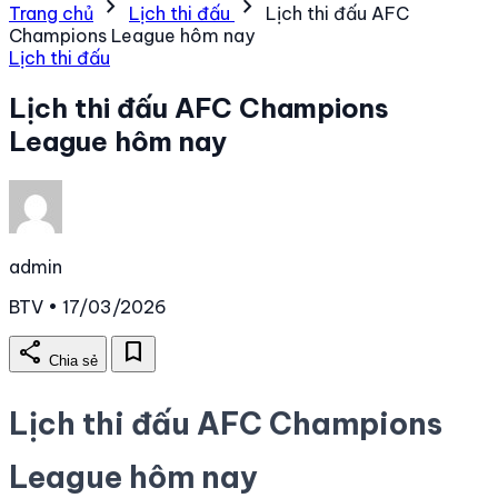
chevron_right
chevron_right
Trang chủ
Lịch thi đấu
Lịch thi đấu AFC
Champions League hôm nay
Lịch thi đấu
Lịch thi đấu AFC Champions
League hôm nay
admin
BTV • 17/03/2026
share
bookmark
Chia sẻ
Lịch thi đấu AFC Champions
League hôm nay