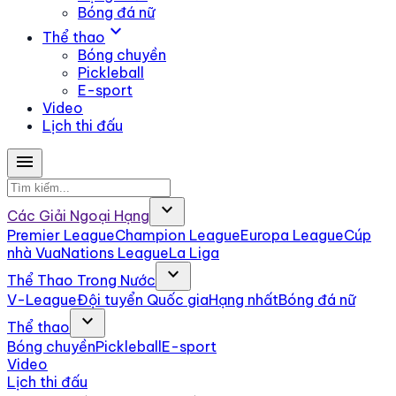
Bóng đá nữ
expand_more
Thể thao
Bóng chuyền
Pickleball
E-sport
Video
Lịch thi đấu
menu
expand_more
Các Giải Ngoại Hạng
Premier League
Champion League
Europa League
Cúp
nhà Vua
Nations League
La Liga
expand_more
Thể Thao Trong Nước
V-League
Đội tuyển Quốc gia
Hạng nhất
Bóng đá nữ
expand_more
Thể thao
Bóng chuyền
Pickleball
E-sport
Video
Lịch thi đấu