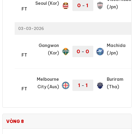
Seoul (Kor)
0
1
–
(Jpn)
FT
03-03-2026
Gangwon
Machida
0
0
–
(Kor)
(Jpn)
FT
Melbourne
Buriram
1
1
–
City (Aus)
(Tha)
FT
VÒNG 8