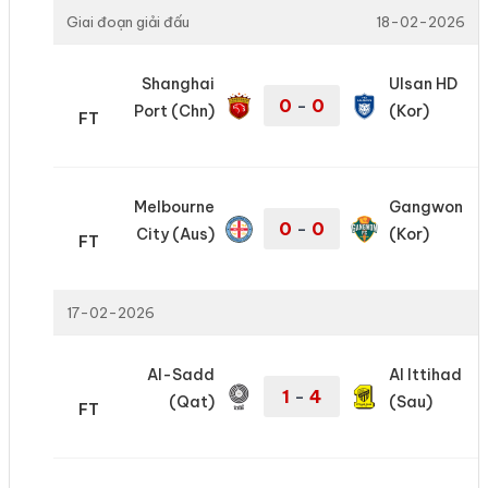
Giai đoạn giải đấu
18-02-2026
Shanghai
Ulsan HD
0
0
–
Port (Chn)
(Kor)
FT
Melbourne
Gangwon
0
0
–
City (Aus)
(Kor)
FT
17-02-2026
Al-Sadd
Al Ittihad
1
4
–
(Qat)
(Sau)
FT