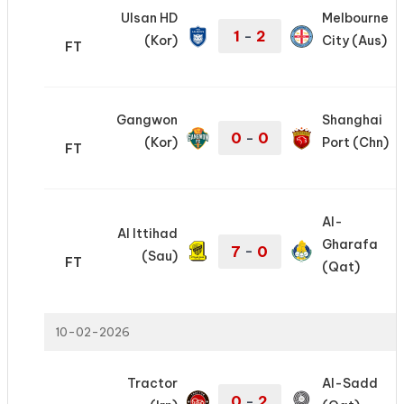
Ulsan HD
Melbourne
1
2
–
(Kor)
City (Aus)
FT
Gangwon
Shanghai
0
0
–
(Kor)
Port (Chn)
FT
Al-
Al Ittihad
Gharafa
7
0
–
(Sau)
FT
(Qat)
10-02-2026
Tractor
Al-Sadd
0
2
–