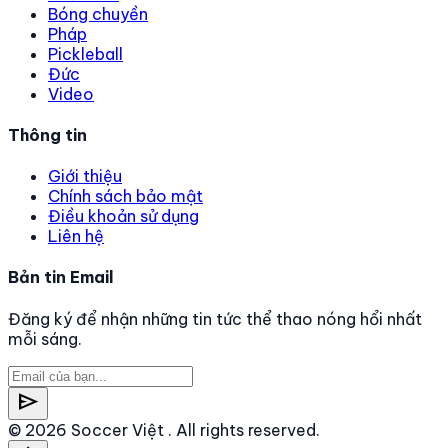
Bóng chuyền
Pháp
Pickleball
Đức
Video
Thông tin
Giới thiệu
Chính sách bảo mật
Điều khoản sử dụng
Liên hệ
Bản tin Email
Đăng ký để nhận những tin tức thể thao nóng hổi nhất
mỗi sáng.
send
© 2026
Soccer Việt
. All rights reserved.