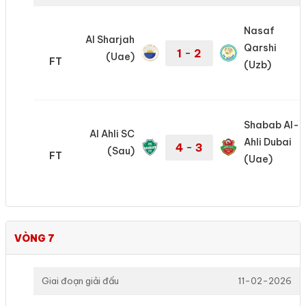
Nasaf
Al Sharjah
Qarshi
1
2
–
(Uae)
FT
(Uzb)
Shabab Al-
Al Ahli SC
Ahli Dubai
4
3
–
(Sau)
FT
(Uae)
VÒNG 7
Giai đoạn giải đấu
11-02-2026