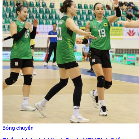
Bóng chuyền