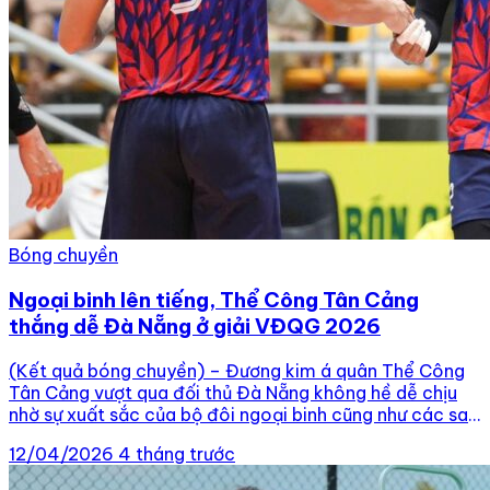
Bóng chuyền
Ngoại binh lên tiếng, Thể Công Tân Cảng
thắng dễ Đà Nẵng ở giải VĐQG 2026
(Kết quả bóng chuyền) – Đương kim á quân Thể Công
Tân Cảng vượt qua đối thủ Đà Nẵng không hề dễ chịu
nhờ sự xuất sắc của bộ đôi ngoại binh cũng như các sao
trẻ Phạm Xuân Sinh, Thạch Quang Phú. Nội dung chính
12/04/2026
4 tháng trước
Bóng chuyền Thể Công Tân Cảng vs Đà Nẵng […]