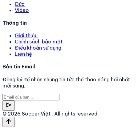
Đức
Video
Thông tin
Giới thiệu
Chính sách bảo mật
Điều khoản sử dụng
Liên hệ
Bản tin Email
Đăng ký để nhận những tin tức thể thao nóng hổi nhất
mỗi sáng.
send
© 2026
Soccer Việt
. All rights reserved.
arrow_upward