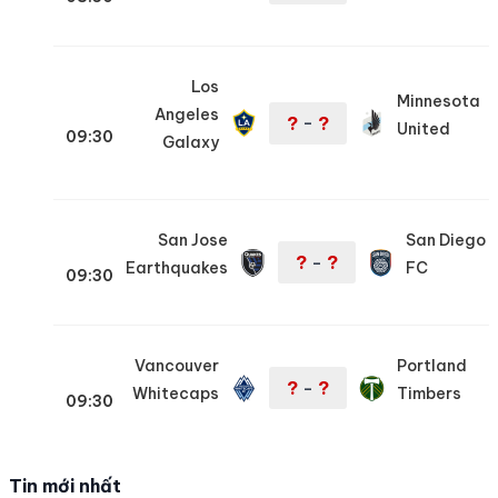
Los
Minnesota
Angeles
?
?
–
United
09:30
Galaxy
San Jose
San Diego
?
?
–
Earthquakes
FC
09:30
Vancouver
Portland
?
?
–
Whitecaps
Timbers
09:30
Tin mới nhất