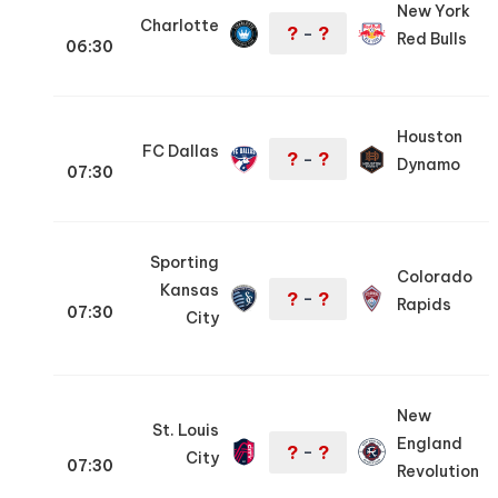
New York
Charlotte
?
?
–
Red Bulls
06:30
Houston
FC Dallas
?
?
–
Dynamo
07:30
Sporting
Colorado
Kansas
?
?
–
Rapids
07:30
City
New
St. Louis
England
?
?
–
City
07:30
Revolution