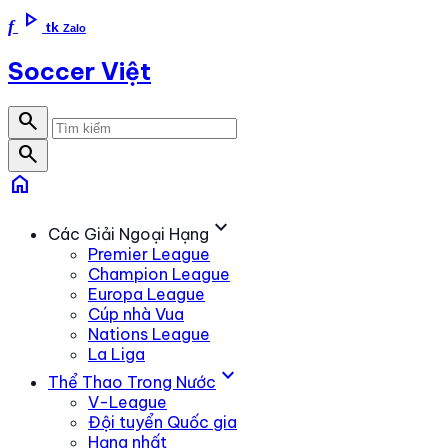
play_arrow
f
tk
Zalo
Soccer Việt
search
search
home
expand_more
Các Giải Ngoại Hạng
Premier League
Champion League
Europa League
Cúp nhà Vua
Nations League
La Liga
expand_more
Thể Thao Trong Nước
V-League
Đội tuyển Quốc gia
Hạng nhất