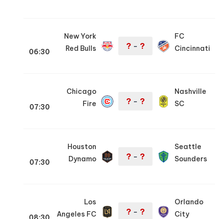
New York
FC
?
?
–
Red Bulls
Cincinnati
06:30
Chicago
Nashville
?
?
–
Fire
SC
07:30
Houston
Seattle
?
?
–
Dynamo
Sounders
07:30
Los
Orlando
?
?
–
Angeles FC
City
08:30