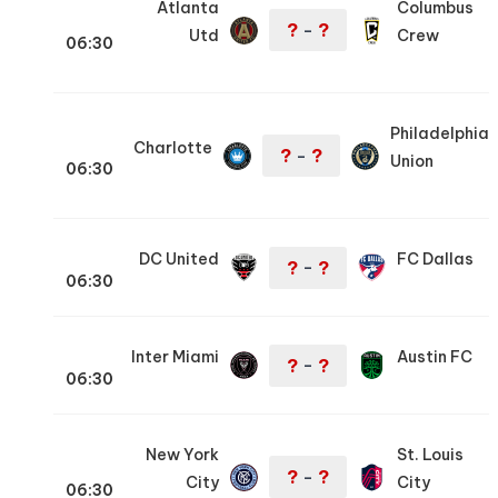
Atlanta
Columbus
?
?
–
Utd
Crew
06:30
Philadelphia
Charlotte
?
?
–
Union
06:30
DC United
FC Dallas
?
?
–
06:30
Inter Miami
Austin FC
?
?
–
06:30
New York
St. Louis
?
?
–
City
City
06:30