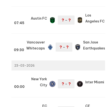
Los
Austin FC
?
?
–
Angeles FC
07:45
Vancouver
San Jose
?
?
–
Whitecaps
Earthquakes
09:30
23-03-2026
New York
Inter Miami
?
?
–
City
00:00
FC
CF