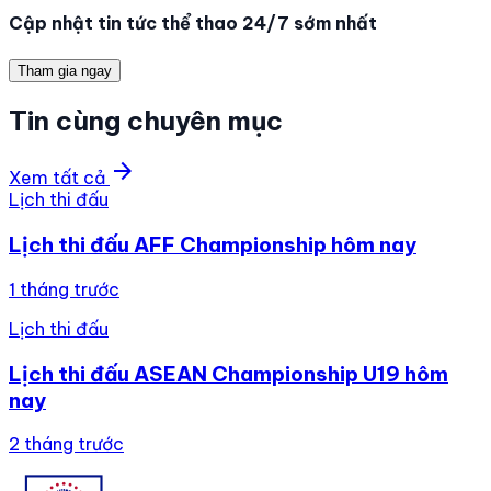
Cập nhật tin tức thể thao 24/7 sớm nhất
Tham gia ngay
Tin cùng chuyên mục
arrow_forward
Xem tất cả
Lịch thi đấu
Lịch thi đấu AFF Championship hôm nay
1 tháng trước
Lịch thi đấu
Lịch thi đấu ASEAN Championship U19 hôm
nay
2 tháng trước