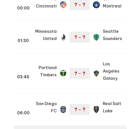
?
?
–
Cincinnati
Montreal
00:00
Minnesota
Seattle
?
?
–
United
Sounders
01:30
Los
Portland
Angeles
?
?
–
Timbers
03:45
Galaxy
San Diego
Real Salt
?
?
–
FC
Lake
06:00