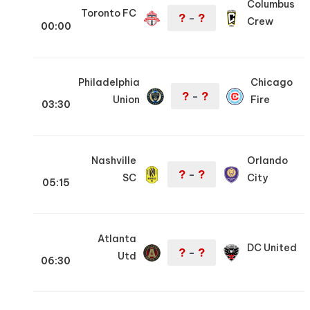
Columbus
Toronto FC
?
?
–
Crew
00:00
Philadelphia
Chicago
?
?
–
Union
Fire
03:30
Nashville
Orlando
?
?
–
SC
City
05:15
Atlanta
DC United
?
?
–
Utd
06:30