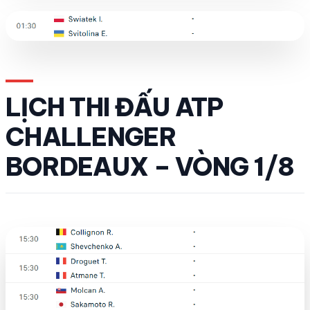
LỊCH THI ĐẤU ATP
CHALLENGER
BORDEAUX – VÒNG 1/8