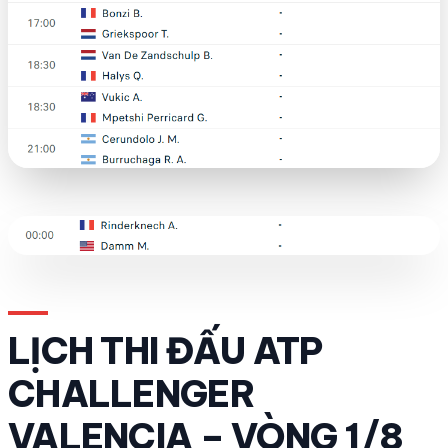
LỊCH THI ĐẤU ATP
CHALLENGER
VALENCIA – VÒNG 1/8