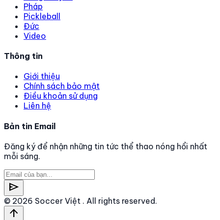
Pháp
Pickleball
Đức
Video
Thông tin
Giới thiệu
Chính sách bảo mật
Điều khoản sử dụng
Liên hệ
Bản tin Email
Đăng ký để nhận những tin tức thể thao nóng hổi nhất
mỗi sáng.
send
© 2026
Soccer Việt
. All rights reserved.
arrow_upward