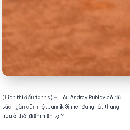
(Lịch thi đấu tennis) – Liệu Andrey Rublev có đủ
sức ngăn cản một Jannik Sinner đang rất thăng
hoa ở thời điểm hiện tại?