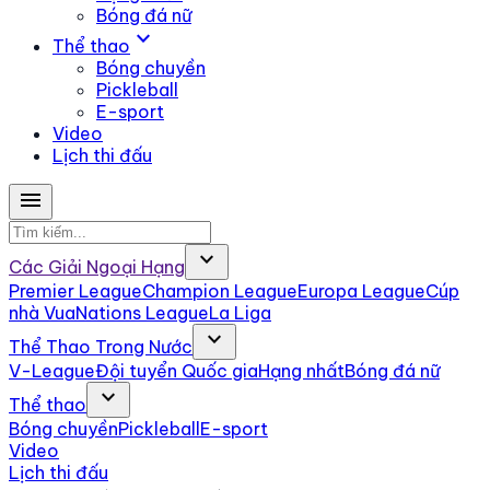
Bóng đá nữ
expand_more
Thể thao
Bóng chuyền
Pickleball
E-sport
Video
Lịch thi đấu
menu
expand_more
Các Giải Ngoại Hạng
Premier League
Champion League
Europa League
Cúp
nhà Vua
Nations League
La Liga
expand_more
Thể Thao Trong Nước
V-League
Đội tuyển Quốc gia
Hạng nhất
Bóng đá nữ
expand_more
Thể thao
Bóng chuyền
Pickleball
E-sport
Video
Lịch thi đấu