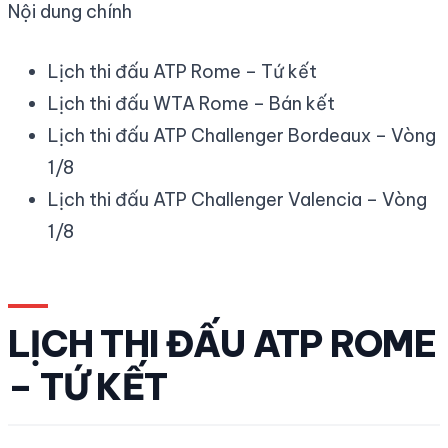
Nội dung chính
Lịch thi đấu ATP Rome – Tứ kết
Lịch thi đấu WTA Rome – Bán kết
Lịch thi đấu ATP Challenger Bordeaux – Vòng
1/8
Lịch thi đấu ATP Challenger Valencia – Vòng
1/8
LỊCH THI ĐẤU ATP ROME
– TỨ KẾT