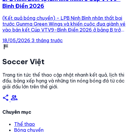
Bình Điền 2026
(Kết quả bóng chuyền) – LPB Ninh Bình nhận thất bại
trước Gunma Green Wings và khiến cuộc đua giành vé
vào bán kết Cúp VTV9-Bình Điền 2026 ở bảng B trở
nên hấp dẫn hơn nhiều. Nội dung chính Bóng chuyền nữ
18/05/2026
3 tháng trước
LPB Ninh Bình vs Gunma Green Wings diễn ra lúc mấy
sports_score
giờ? […]
Soccer Việt
Trang tin tức thể thao cập nhật nhanh kết quả, lịch thi
đấu, bảng xếp hạng và những tin nóng bóng đá từ các
giải đấu lớn trên thế giới.
share
group
Chuyên mục
Thể thao
Bóng chuyền