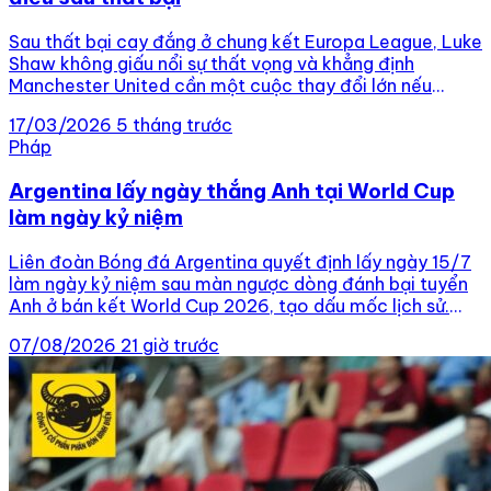
Sau thất bại cay đắng ở chung kết Europa League, Luke
Shaw không giấu nổi sự thất vọng và khẳng định
Manchester United cần một cuộc thay đổi lớn nếu
muốn trở lại đỉnh cao. Manchester United vừa khép lại
17/03/2026
5 tháng trước
một mùa giải đáng quên bằng trận thua 0-1 trước
Pháp
Tottenham trong trận chung kết […]
Argentina lấy ngày thắng Anh tại World Cup
làm ngày kỷ niệm
Liên đoàn Bóng đá Argentina quyết định lấy ngày 15/7
làm ngày kỷ niệm sau màn ngược dòng đánh bại tuyển
Anh ở bán kết World Cup 2026, tạo dấu mốc lịch sử.
Liên đoàn Bóng đá Argentina (AFA) vừa chính thức
07/08/2026
21 giờ trước
công bốngày 15/7 hằng năm là “Ngày các Đội tuyển
Quốc gia Argentina”, […]