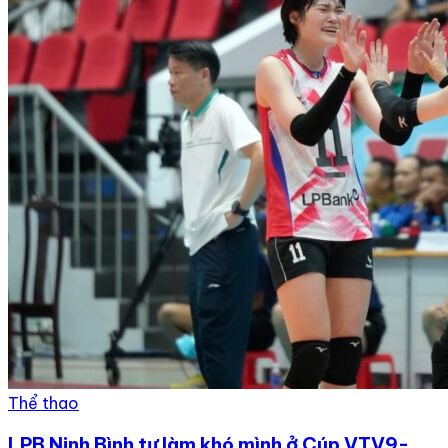
Thể thao
LPB Ninh Bình tự làm khó mình ở Cúp VTV9-