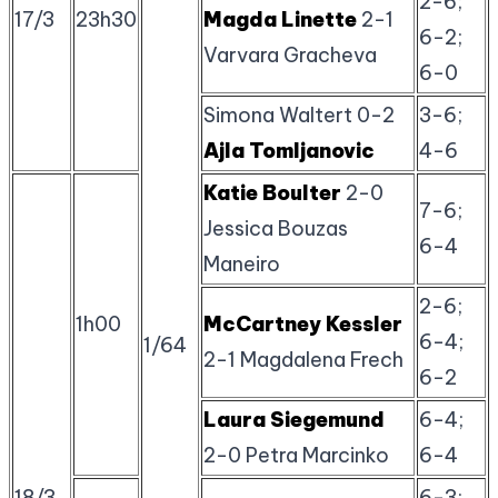
2-6;
17/3
23h30
Magda Linette
2-1
6-2;
Varvara Gracheva
6-0
Simona Waltert 0-2
3-6;
Ajla Tomljanovic
4-6
Katie Boulter
2-0
7-6;
Jessica Bouzas
6-4
Maneiro
2-6;
1h00
McCartney Kessler
6-4;
1/64
2-1 Magdalena Frech
6-2
Laura Siegemund
6-4;
2-0 Petra Marcinko
6-4
18/3
6-3;