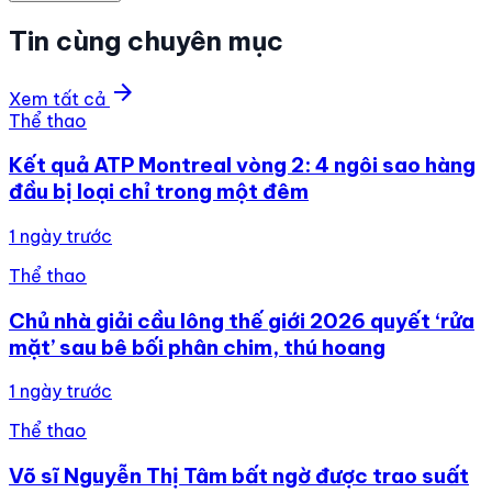
Tin cùng chuyên mục
arrow_forward
Xem tất cả
Thể thao
Kết quả ATP Montreal vòng 2: 4 ngôi sao hàng
đầu bị loại chỉ trong một đêm
1 ngày trước
Thể thao
Chủ nhà giải cầu lông thế giới 2026 quyết ‘rửa
mặt’ sau bê bối phân chim, thú hoang
1 ngày trước
Thể thao
Võ sĩ Nguyễn Thị Tâm bất ngờ được trao suất