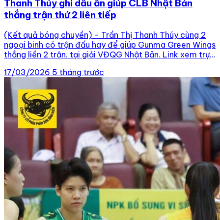
Thanh Thúy ghi dấu ấn giúp CLB Nhật Bản
thắng trận thứ 2 liên tiếp
(Kết quả bóng chuyền) – Trần Thị Thanh Thúy cùng 2
ngoại binh có trận đấu hay để giúp Gunma Green Wings
thắng liền 2 trận. tại giải VĐQG Nhật Bản. Link xem trực
tiếp Gunma Green Wings vs Toray Arrows
17/03/2026
5 tháng trước
https://www.voleylibre.com/ Set 1: Gunma 25-10
Toray Sự áp đảo tuyệt đối được Gunma Green […]