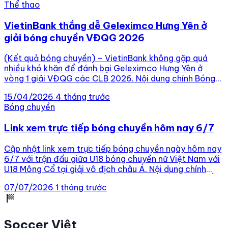
Thể thao
VietinBank thắng dễ Geleximco Hưng Yên ở
giải bóng chuyền VĐQG 2026
(Kết quả bóng chuyền) – VietinBank không gặp quá
nhiều khó khăn để đánh bại Geleximco Hưng Yên ở
vòng 1 giải VĐQG các CLB 2026. Nội dung chính Bóng
chuyền nữ VietinBank vs Geleximco Hưng Yên diễn ra
15/04/2026
4 tháng trước
lúc mấy giờ? Danh sách VĐV VietinBank vòng 1 giải
Bóng chuyền
bóng chuyền VĐQG các CLB 2026 […]
Link xem trực tiếp bóng chuyền hôm nay 6/7
Cập nhật link xem trực tiếp bóng chuyền ngày hôm nay
6/7 với trận đấu giữa U18 bóng chuyền nữ Việt Nam với
U18 Mông Cổ tại giải vô địch châu Á. Nội dung chính
LINK XEM TRỰC TIẾP GIẢI VÔ ĐỊCH U18 BÓNG CHUYỀN
07/07/2026
1 tháng trước
NỮ CHÂU Á 2026 NGÀY 6/7 LINK XEM TRỰC TIẾP […]
sports_score
Soccer Việt