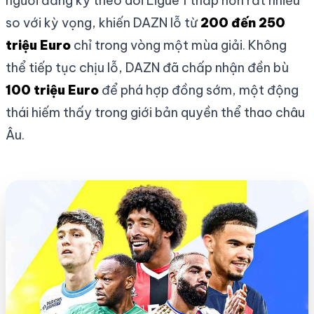
người đăng ký theo dõi Ligue 1 thấp hơn rất nhiều
so với kỳ vọng, khiến DAZN lỗ từ
200 đến 250
triệu Euro
chỉ trong vòng một mùa giải. Không
thể tiếp tục chịu lỗ, DAZN đã chấp nhận đền bù
100 triệu Euro
để phá hợp đồng sớm, một động
thái hiếm thấy trong giới bản quyền thể thao châu
Âu.