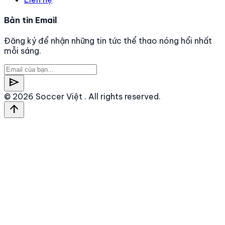
Bản tin Email
Đăng ký để nhận những tin tức thể thao nóng hổi nhất
mỗi sáng.
send
© 2026
Soccer Việt
. All rights reserved.
arrow_upward