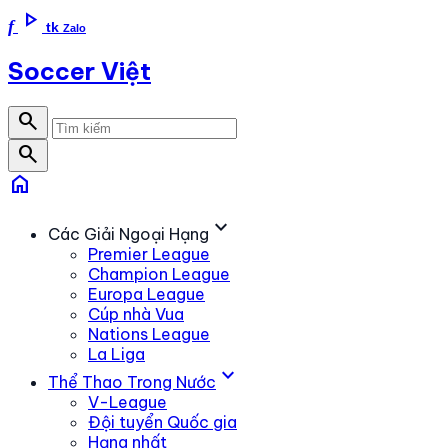
play_arrow
f
tk
Zalo
Soccer Việt
search
search
home
expand_more
Các Giải Ngoại Hạng
Premier League
Champion League
Europa League
Cúp nhà Vua
Nations League
La Liga
expand_more
Thể Thao Trong Nước
V-League
Đội tuyển Quốc gia
Hạng nhất