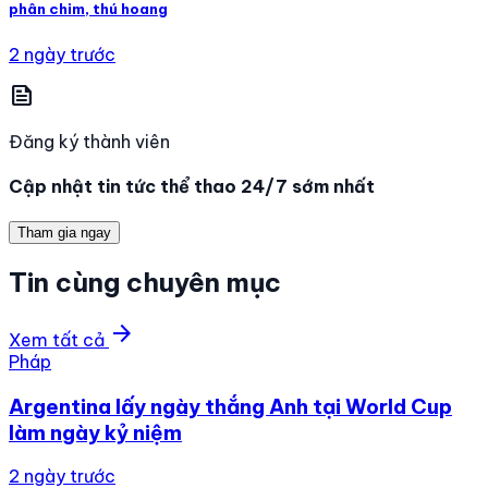
phân chim, thú hoang
2 ngày trước
news
Đăng ký thành viên
Cập nhật tin tức thể thao 24/7 sớm nhất
Tham gia ngay
Tin cùng chuyên mục
arrow_forward
Xem tất cả
Pháp
Argentina lấy ngày thắng Anh tại World Cup
làm ngày kỷ niệm
2 ngày trước