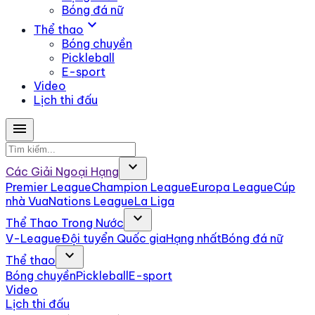
Bóng đá nữ
expand_more
Thể thao
Bóng chuyền
Pickleball
E-sport
Video
Lịch thi đấu
menu
expand_more
Các Giải Ngoại Hạng
Premier League
Champion League
Europa League
Cúp
nhà Vua
Nations League
La Liga
expand_more
Thể Thao Trong Nước
V-League
Đội tuyển Quốc gia
Hạng nhất
Bóng đá nữ
expand_more
Thể thao
Bóng chuyền
Pickleball
E-sport
Video
Lịch thi đấu