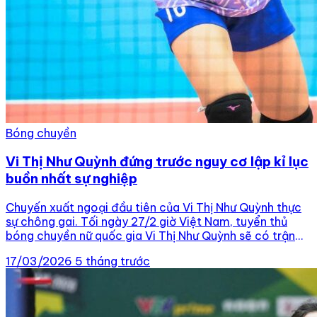
Bóng chuyền
Vi Thị Như Quỳnh đứng trước nguy cơ lập kỉ lục
buồn nhất sự nghiệp
Chuyến xuất ngoại đầu tiên của Vi Thị Như Quỳnh thực
sự chông gai. Tối ngày 27/2 giờ Việt Nam, tuyển thủ
bóng chuyền nữ quốc gia Vi Thị Như Quỳnh sẽ có trận
đấu cuối cùng trong màu áo Medan Falcons tại Giải Vô
17/03/2026
5 tháng trước
địch Quốc gia Indonesia (Proliga) 2026, trước đối thủ
Jakarta […]