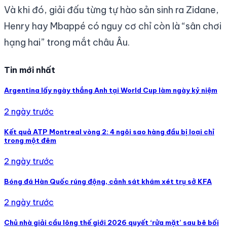
Và khi đó, giải đấu từng tự hào sản sinh ra Zidane,
Henry hay Mbappé có nguy cơ chỉ còn là “sân chơi
hạng hai” trong mắt châu Âu.
Tin mới nhất
Argentina lấy ngày thắng Anh tại World Cup làm ngày kỷ niệm
2 ngày trước
Kết quả ATP Montreal vòng 2: 4 ngôi sao hàng đầu bị loại chỉ
trong một đêm
2 ngày trước
Bóng đá Hàn Quốc rúng động, cảnh sát khám xét trụ sở KFA
2 ngày trước
Chủ nhà giải cầu lông thế giới 2026 quyết ‘rửa mặt’ sau bê bối