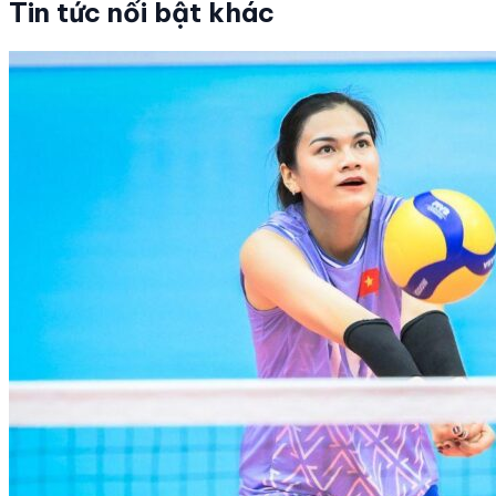
Tin tức nổi bật khác