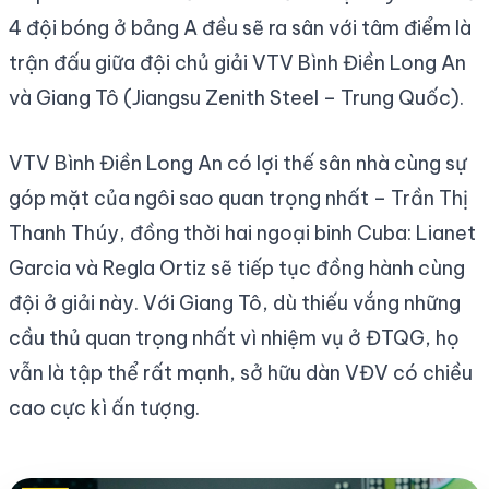
4 đội bóng ở bảng A đều sẽ ra sân với tâm điểm là
trận đấu giữa đội chủ giải VTV Bình Điền Long An
và Giang Tô (Jiangsu Zenith Steel – Trung Quốc).
VTV Bình Điền Long An có lợi thế sân nhà cùng sự
góp mặt của ngôi sao quan trọng nhất – Trần Thị
Thanh Thúy, đồng thời hai ngoại binh Cuba: Lianet
Garcia và Regla Ortiz sẽ tiếp tục đồng hành cùng
đội ở giải này. Với Giang Tô, dù thiếu vắng những
cầu thủ quan trọng nhất vì nhiệm vụ ở ĐTQG, họ
vẫn là tập thể rất mạnh, sở hữu dàn VĐV có chiều
cao cực kì ấn tượng.