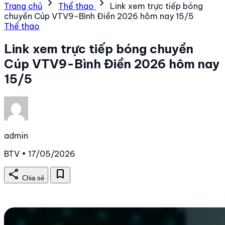
chevron_right
chevron_right
Trang chủ
Thể thao
Link xem trực tiếp bóng
chuyền Cúp VTV9-Bình Điền 2026 hôm nay 15/5
Thể thao
Link xem trực tiếp bóng chuyền
Cúp VTV9-Bình Điền 2026 hôm nay
15/5
admin
BTV • 17/05/2026
share
bookmark
Chia sẻ