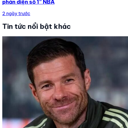
phản diện số 1” NBA
2 ngày trước
Tin tức nổi bật khác