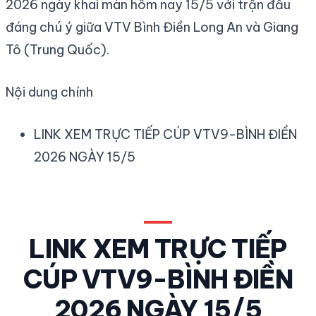
2026 ngày khai màn hôm nay 15/5 với trận đấu
đáng chú ý giữa VTV Bình Điền Long An và Giang
Tô (Trung Quốc).
Nội dung chính
LINK XEM TRỰC TIẾP CÚP VTV9-BÌNH ĐIỀN
2026 NGÀY 15/5
LINK XEM TRỰC TIẾP
CÚP VTV9-BÌNH ĐIỀN
2026 NGÀY 15/5