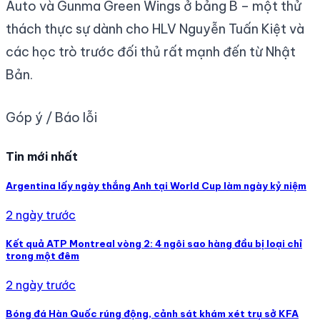
Auto và Gunma Green Wings ở bảng B – một thử
thách thực sự dành cho HLV Nguyễn Tuấn Kiệt và
các học trò trước đối thủ rất mạnh đến từ Nhật
Bản.
Góp ý / Báo lỗi
Tin mới nhất
Argentina lấy ngày thắng Anh tại World Cup làm ngày kỷ niệm
2 ngày trước
Kết quả ATP Montreal vòng 2: 4 ngôi sao hàng đầu bị loại chỉ
trong một đêm
2 ngày trước
Bóng đá Hàn Quốc rúng động, cảnh sát khám xét trụ sở KFA