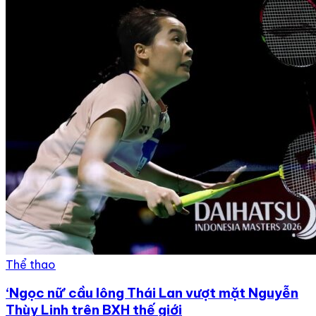
Thể thao
‘Ngọc nữ’ cầu lông Thái Lan vượt mặt Nguyễn
Thùy Linh trên BXH thế giới