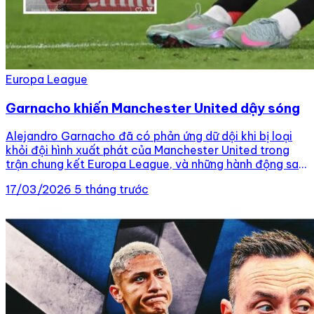
Europa League
Garnacho khiến Manchester United dậy sóng
Alejandro Garnacho đã có phản ứng dữ dội khi bị loại
khỏi đội hình xuất phát của Manchester United trong
trận chung kết Europa League, và những hành động sau
đó càng khiến dư luận đặt nhiều dấu hỏi. Trận chung kết
17/03/2026
5 tháng trước
Europa League giữa Manchester United và Tottenham
tại sân San Mames (Bilbao) kết […]