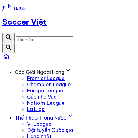
play_arrow
f
tk
Zalo
Soccer Việt
search
search
home
expand_more
Các Giải Ngoại Hạng
Premier League
Champion League
Europa League
Cúp nhà Vua
Nations League
La Liga
expand_more
Thể Thao Trong Nước
V-League
Đội tuyển Quốc gia
Hạng nhất