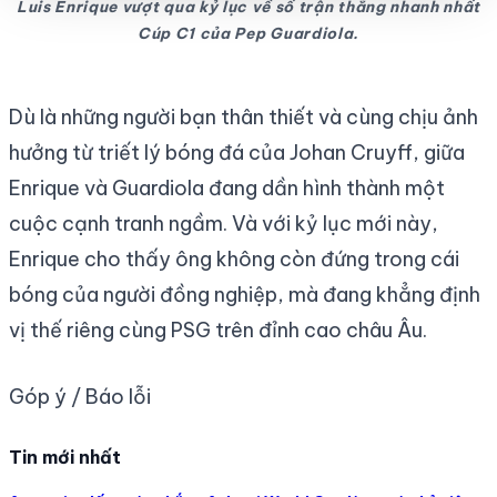
Luis Enrique vượt qua kỷ lục về số trận thắng nhanh nhất
Cúp C1 của Pep Guardiola.
Dù là những người bạn thân thiết và cùng chịu ảnh
hưởng từ triết lý bóng đá của Johan Cruyff, giữa
Enrique và Guardiola đang dần hình thành một
cuộc cạnh tranh ngầm. Và với kỷ lục mới này,
Enrique cho thấy ông không còn đứng trong cái
bóng của người đồng nghiệp, mà đang khẳng định
vị thế riêng cùng PSG trên đỉnh cao châu Âu.
Góp ý / Báo lỗi
Tin mới nhất