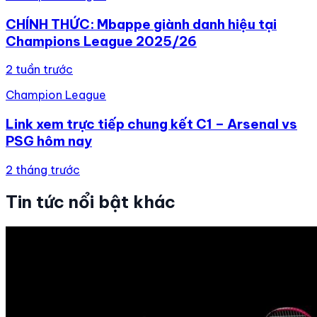
CHÍNH THỨC: Mbappe giành danh hiệu tại
Champions League 2025/26
2 tuần trước
Champion League
Link xem trực tiếp chung kết C1 – Arsenal vs
PSG hôm nay
2 tháng trước
Tin tức nổi bật khác