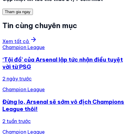
Tham gia ngay
Tin cùng chuyên mục
arrow_forward
Xem tất cả
Champion League
‘Tội đồ’ của Arsenal lập tức nhận điều tuyệt
vời từ PSG
2 ngày trước
Champion League
Đừng lo, Arsenal sẽ sớm vô địch Champions
League thôi!
2 tuần trước
Champion League