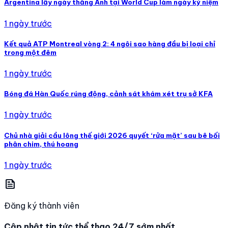
Argentina lấy ngày thắng Anh tại World Cup làm ngày kỷ niệm
1 ngày trước
Kết quả ATP Montreal vòng 2: 4 ngôi sao hàng đầu bị loại chỉ
trong một đêm
1 ngày trước
Bóng đá Hàn Quốc rúng động, cảnh sát khám xét trụ sở KFA
1 ngày trước
Chủ nhà giải cầu lông thế giới 2026 quyết ‘rửa mặt’ sau bê bối
phân chim, thú hoang
1 ngày trước
news
Đăng ký thành viên
Cập nhật tin tức thể thao 24/7 sớm nhất