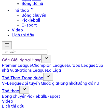
Bóng đá nữ
expand_more
Thể thao
Bóng chuyền
Pickleball
E-sport
Video
Lịch thi đấu
menu
expand_more
Các Giải Ngoại Hạng
Premier League
Champion League
Europa League
Cúp
nhà Vua
Nations League
La Liga
expand_more
Thể Thao Trong Nước
V-League
Đội tuyển Quốc gia
Hạng nhất
Bóng đá nữ
expand_more
Thể thao
Bóng chuyền
Pickleball
E-sport
Video
Lịch thi đấu