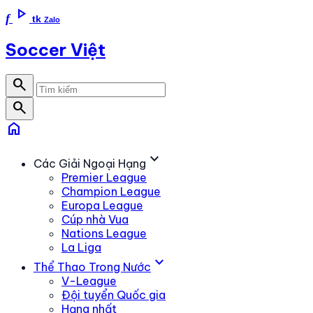
play_arrow
f
tk
Zalo
Soccer Việt
search
search
home
expand_more
Các Giải Ngoại Hạng
Premier League
Champion League
Europa League
Cúp nhà Vua
Nations League
La Liga
expand_more
Thể Thao Trong Nước
V-League
Đội tuyển Quốc gia
Hạng nhất