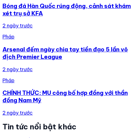
Bóng đá Hàn Quốc rúng động, cảnh sát khám
xét trụ sở KFA
2 ngày trước
Pháp
Arsenal đếm ngày chia tay tiền đạo 5 lần vô
địch Premier League
2 ngày trước
Pháp
CHÍNH THỨC: MU công bố hợp đồng với thần
đồng Nam Mỹ
2 ngày trước
Tin tức nổi bật khác