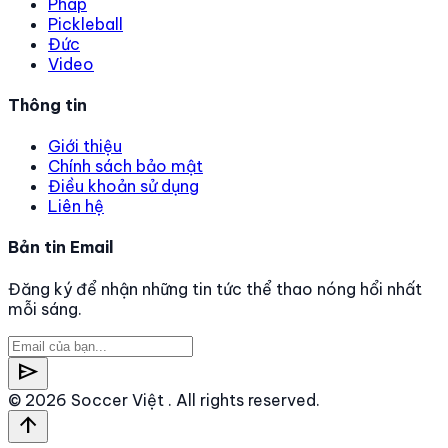
Pháp
Pickleball
Đức
Video
Thông tin
Giới thiệu
Chính sách bảo mật
Điều khoản sử dụng
Liên hệ
Bản tin Email
Đăng ký để nhận những tin tức thể thao nóng hổi nhất
mỗi sáng.
send
© 2026
Soccer Việt
. All rights reserved.
arrow_upward