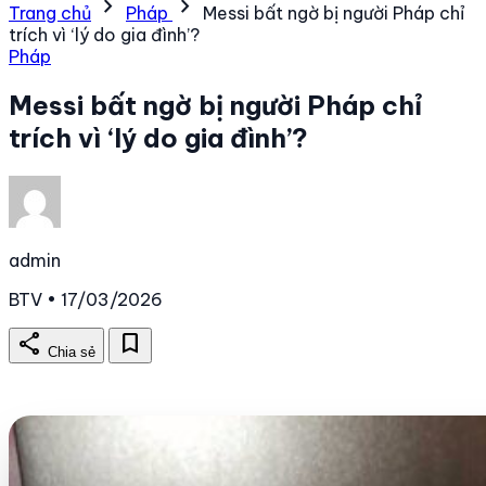
chevron_right
chevron_right
Trang chủ
Pháp
Messi bất ngờ bị người Pháp chỉ
trích vì ‘lý do gia đình’?
Pháp
Messi bất ngờ bị người Pháp chỉ
trích vì ‘lý do gia đình’?
admin
BTV • 17/03/2026
share
bookmark
Chia sẻ