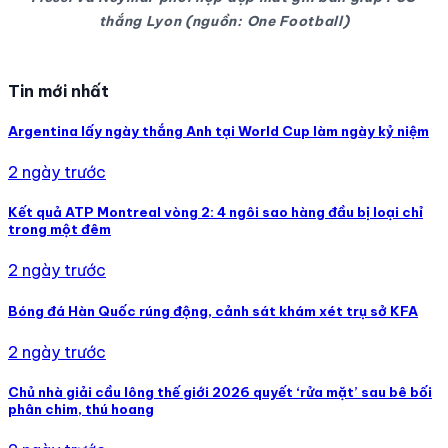
thắng Lyon (nguồn: One Football)
Tin mới nhất
Argentina lấy ngày thắng Anh tại World Cup làm ngày kỷ niệm
2 ngày trước
Kết quả ATP Montreal vòng 2: 4 ngôi sao hàng đầu bị loại chỉ
trong một đêm
2 ngày trước
Bóng đá Hàn Quốc rúng động, cảnh sát khám xét trụ sở KFA
2 ngày trước
Chủ nhà giải cầu lông thế giới 2026 quyết ‘rửa mặt’ sau bê bối
phân chim, thú hoang