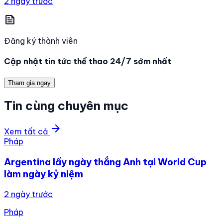
2 ngày trước
news
Đăng ký thành viên
Cập nhật tin tức thể thao 24/7 sớm nhất
Tham gia ngay
Tin cùng chuyên mục
arrow_forward
Xem tất cả
Pháp
Argentina lấy ngày thắng Anh tại World Cup
làm ngày kỷ niệm
2 ngày trước
Pháp