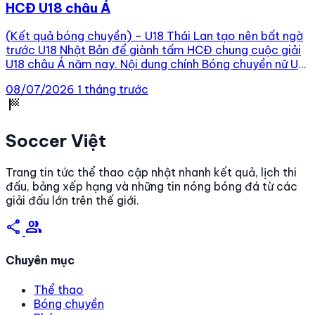
HCĐ U18 châu Á
(Kết quả bóng chuyền) – U18 Thái Lan tạo nên bất ngờ
trước U18 Nhật Bản để giành tấm HCĐ chung cuộc giải
U18 châu Á năm nay. Nội dung chính Bóng chuyền nữ U18
Thái Lan vs U18 Nhật Bản diễn ra lúc mấy giờ? Danh
08/07/2026
1 tháng trước
sách VĐV U18 Thái Lan giải vô địch […]
sports_score
Soccer Việt
Trang tin tức thể thao cập nhật nhanh kết quả, lịch thi
đấu, bảng xếp hạng và những tin nóng bóng đá từ các
giải đấu lớn trên thế giới.
share
group
Chuyên mục
Thể thao
Bóng chuyền