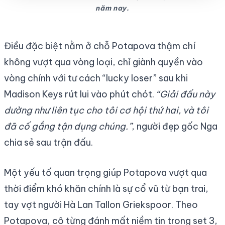
năm nay.
Điều đặc biệt nằm ở chỗ Potapova thậm chí
không vượt qua vòng loại, chỉ giành quyền vào
vòng chính với tư cách “lucky loser” sau khi
Madison Keys rút lui vào phút chót.
“Giải đấu này
dường như liên tục cho tôi cơ hội thứ hai, và tôi
đã cố gắng tận dụng chúng.”
, người đẹp gốc Nga
chia sẻ sau trận đấu.
Một yếu tố quan trọng giúp Potapova vượt qua
thời điểm khó khăn chính là sự cổ vũ từ bạn trai,
tay vợt người Hà Lan Tallon Griekspoor. Theo
Potapova, cô từng đánh mất niềm tin trong set 3,