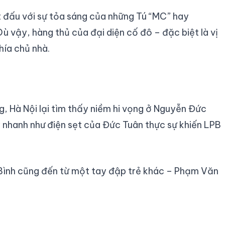
et đấu với sự tỏa sáng của những Tú “MC” hay
ù vậy, hàng thủ của đại diện cố đô – đặc biệt là vị
hía chủ nhà.
g, Hà Nội lại tìm thấy niềm hi vọng ở Nguyễn Đức
 nhanh như điện sẹt của Đức Tuân thực sự khiến LPB
nh Bình cũng đến từ một tay đập trẻ khác – Phạm Văn