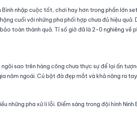
nh Bình nhập cuộc tốt, chơi hay hơn trong phần lớn s
chặng cuối với những pha phối hợp chưa đủ hiệu quả. D
 bảo toàn thành quả. Tỉ số giờ đã là 2-0 nghiêng về p
 ngôi sao trên hàng công chưa thực sự để lại ấn tượn
gia năm ngoái. Cú bật đà đẹp mắt và khả năng ra tay
iều những pha xử lí lỗi. Điểm sáng trong đội hình Ni