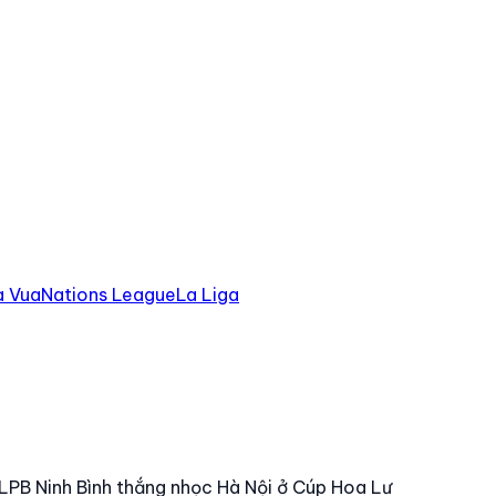
à Vua
Nations League
La Liga
LPB Ninh Bình thắng nhọc Hà Nội ở Cúp Hoa Lư