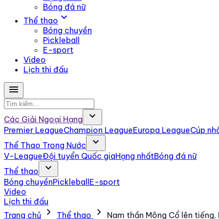
Bóng đá nữ
expand_more
Thể thao
Bóng chuyền
Pickleball
E-sport
Video
Lịch thi đấu
menu
expand_more
Các Giải Ngoại Hạng
Premier League
Champion League
Europa League
Cúp nh
expand_more
Thể Thao Trong Nước
V-League
Đội tuyển Quốc gia
Hạng nhất
Bóng đá nữ
expand_more
Thể thao
Bóng chuyền
Pickleball
E-sport
Video
Lịch thi đấu
chevron_right
chevron_right
Trang chủ
Thể thao
Nam thần Mông Cổ lên tiếng, 