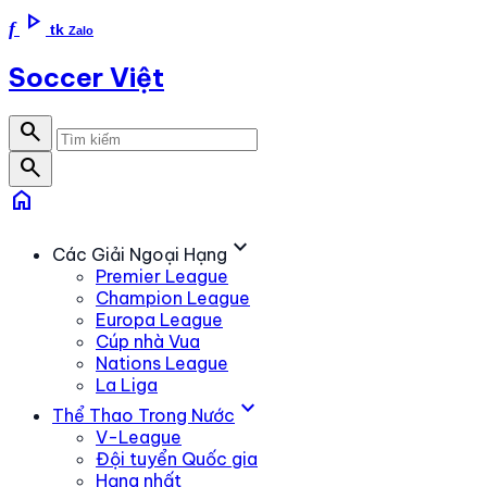
play_arrow
f
tk
Zalo
Soccer Việt
search
search
home
expand_more
Các Giải Ngoại Hạng
Premier League
Champion League
Europa League
Cúp nhà Vua
Nations League
La Liga
expand_more
Thể Thao Trong Nước
V-League
Đội tuyển Quốc gia
Hạng nhất