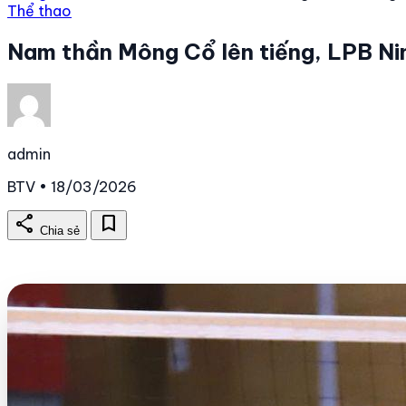
Thể thao
Nam thần Mông Cổ lên tiếng, LPB Ni
admin
BTV • 18/03/2026
share
bookmark
Chia sẻ