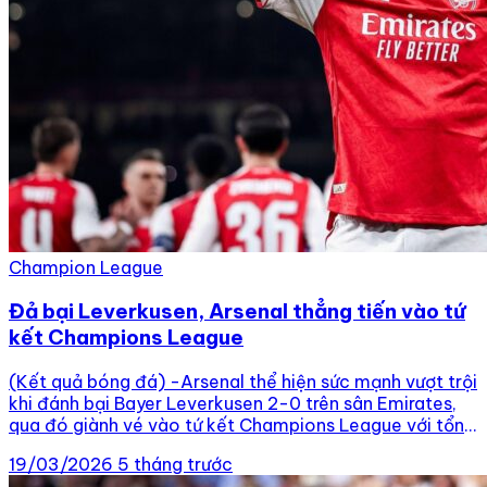
Champion League
Đả bại Leverkusen, Arsenal thẳng tiến vào tứ
kết Champions League
(Kết quả bóng đá) -Arsenal thể hiện sức mạnh vượt trội
khi đánh bại Bayer Leverkusen 2-0 trên sân Emirates,
qua đó giành vé vào tứ kết Champions League với tổng
tỷ số 3-1 đầy thuyết phục. Rạng sáng 18/3 (giờ Việt
19/03/2026
5 tháng trước
Nam), Arsenal đã có màn trình diễn thuyết phục khi