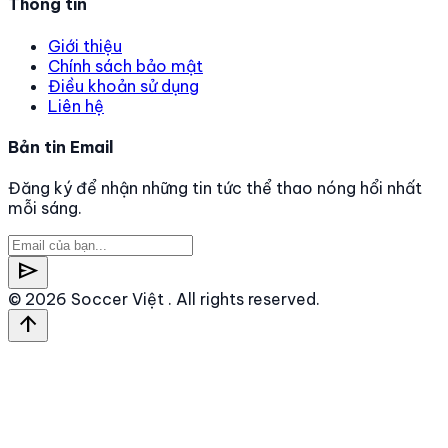
Thông tin
Giới thiệu
Chính sách bảo mật
Điều khoản sử dụng
Liên hệ
Bản tin Email
Đăng ký để nhận những tin tức thể thao nóng hổi nhất
mỗi sáng.
send
© 2026
Soccer Việt
. All rights reserved.
arrow_upward