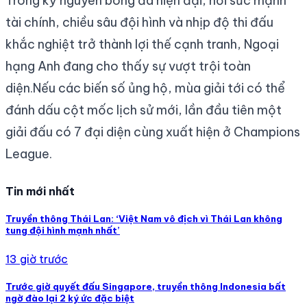
Trong kỷ nguyên bóng đá hiện đại, nơi sức mạnh
tài chính, chiều sâu đội hình và nhịp độ thi đấu
khắc nghiệt trở thành lợi thế cạnh tranh, Ngoại
hạng Anh đang cho thấy sự vượt trội toàn
diện.Nếu các biến số ủng hộ, mùa giải tới có thể
đánh dấu cột mốc lịch sử mới, lần đầu tiên một
giải đấu có 7 đại diện cùng xuất hiện ở Champions
League.
Tin mới nhất
Truyền thông Thái Lan: ‘Việt Nam vô địch vì Thái Lan không
tung đội hình mạnh nhất’
13 giờ trước
Trước giờ quyết đấu Singapore, truyền thông Indonesia bất
ngờ đào lại 2 ký ức đặc biệt