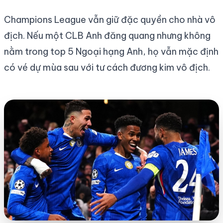
Champions League vẫn giữ đặc quyền cho nhà vô
địch. Nếu một CLB Anh đăng quang nhưng không
nằm trong top 5 Ngoại hạng Anh, họ vẫn mặc định
có vé dự mùa sau với tư cách đương kim vô địch.