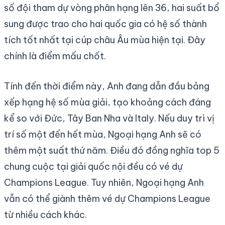
số đội tham dự vòng phân hạng lên 36, hai suất bổ
sung được trao cho hai quốc gia có hệ số thành
tích tốt nhất tại cúp châu Âu mùa hiện tại. Đây
chính là điểm mấu chốt.
Tính đến thời điểm này, Anh đang dẫn đầu bảng
xếp hạng hệ số mùa giải, tạo khoảng cách đáng
kể so với Đức, Tây Ban Nha và Italy. Nếu duy trì vị
trí số một đến hết mùa, Ngoại hạng Anh sẽ có
thêm một suất thứ năm. Điều đó đồng nghĩa top 5
chung cuộc tại giải quốc nội đều có vé dự
Champions League. Tuy nhiên, Ngoại hạng Anh
vẫn có thể giành thêm vé dự Champions League
từ nhiều cách khác.