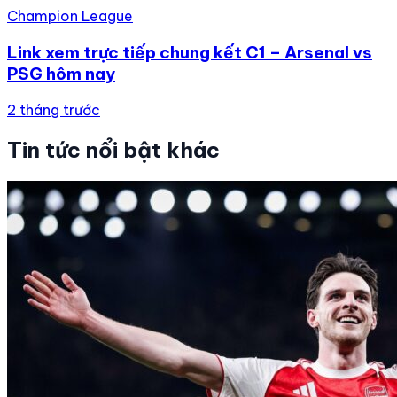
Champion League
Link xem trực tiếp chung kết C1 – Arsenal vs
PSG hôm nay
2 tháng trước
Tin tức nổi bật khác