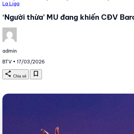
La Liga
‘Người thừa’ MU đang khiến CĐV Ba
admin
BTV • 17/03/2026
share
bookmark
Chia sẻ