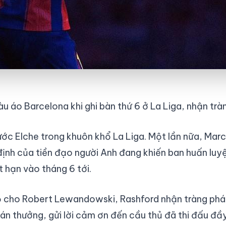
 áo Barcelona khi ghi bàn thứ 6 ở La Liga, nhận tràn
ước Elche trong khuôn khổ La Liga. Một lần nữa, Marc
định của tiền đạo người Anh đang khiến ban huấn luyệ
 hạn vào tháng 6 tới.
ỗ cho Robert Lewandowski, Rashford nhận tràng pháo
án thưởng, gửi lời cảm ơn đến cầu thủ đã thi đấu đầ