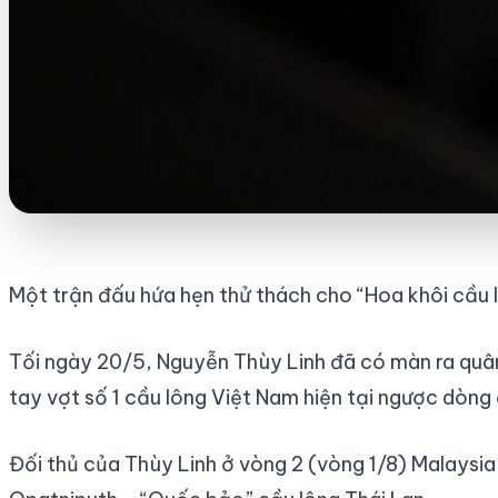
Một trận đấu hứa hẹn thử thách cho “Hoa khôi cầu 
Tối ngày 20/5, Nguyễn Thùy Linh đã có màn ra quân
tay vợt số 1 cầu lông Việt Nam hiện tại ngược dòng 
Đối thủ của Thùy Linh ở vòng 2 (vòng 1/8) Malaysi