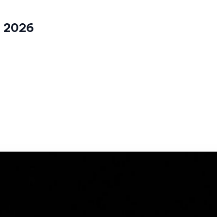
s 2026