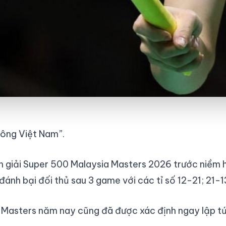
lông Việt Nam”.
 giải Super 500 Malaysia Masters 2026 trước niềm h
đánh bại đối thủ sau 3 game với các tỉ số 12-21; 21-1
a Masters năm nay cũng đã được xác định ngay lập t