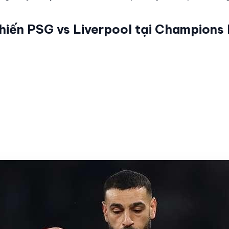
chiến PSG vs Liverpool tại Champions