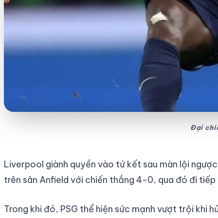
Đại chi
Liverpool giành quyền vào tứ kết sau màn lội ngược
trên sân Anfield với chiến thắng 4-0, qua đó đi tiếp 
Trong khi đó, PSG thể hiện sức mạnh vượt trội khi h