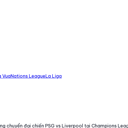
à Vua
Nations League
La Liga
rung chuyển đại chiến PSG vs Liverpool tại Champions Lea