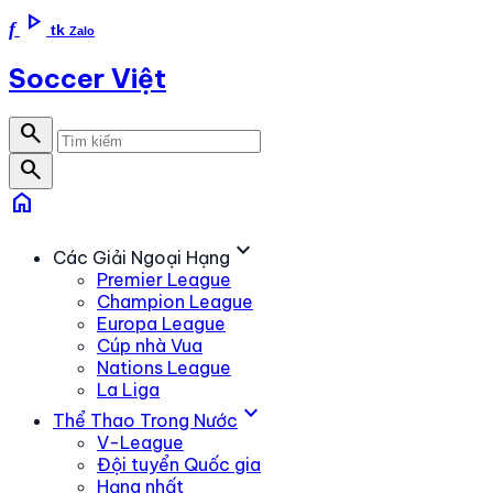
play_arrow
f
tk
Zalo
Soccer Việt
search
search
home
expand_more
Các Giải Ngoại Hạng
Premier League
Champion League
Europa League
Cúp nhà Vua
Nations League
La Liga
expand_more
Thể Thao Trong Nước
V-League
Đội tuyển Quốc gia
Hạng nhất