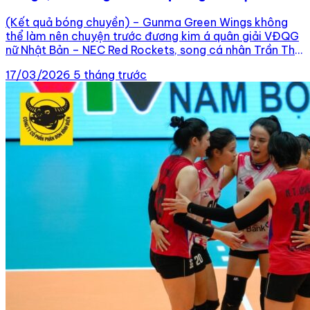
(Kết quả bóng chuyền) – Gunma Green Wings không
thể làm nên chuyện trước đương kim á quân giải VĐQG
nữ Nhật Bản – NEC Red Rockets, song cá nhân Trần Thị
Thanh Thúy lại có trận đấu hay. Nội dung chính Bóng
17/03/2026
5 tháng trước
chuyền Gunma Green Wings vs NEC Red Rockets diễn ra
lúc mấy […]