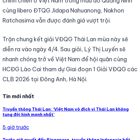
chinh chiến ở Việt Nam trong màu áo Quảng Ninh
cùng libero ĐTQG Jidapa Nahuanong, Nakhon
Ratchasima vẫn được đánh giá vượt trội.
Trận chung kết giải VĐQG Thái Lan mùa này sẽ
diễn ra vào ngày 4/4. Sau giải, Lý Thị Luyến sẽ
nhanh chóng trở về Việt Nam để hội quân cùng
HCĐG Lào Cai tham dự Giai đoạn 1 Giải VĐQG các
CLB 2026 tại Đông Anh, Hà Nội.
Tin mới nhất
Truyền thông Thái Lan: ‘Việt Nam vô địch vì Thái Lan không
tung đội hình mạnh nhất’
5 giờ trước
Trước giờ quyết đấu Singapore, truyền thông Indonesia bất