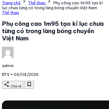
chevron_right
chevron_right
Trang chủ
Thể thao
Phụ công cao 1m95 tạo kỉ
lục chưa từng có trong làng bóng chuyền Việt Nam
Thể thao
Phụ công cao 1m95 tạo kỉ lục chưa
từng có trong làng bóng chuyền
Việt Nam
admin
BTV • 04/04/2026
share
bookmark
Chia sẻ