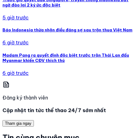
ngờ đào lại 2 ký ức đặc biệt
5 giờ trước
Báo Indonesia thừa nhận điều đáng sợ sau trận thua Việt Nam
6 giờ trước
Madam Pang ra quyết định đặc biệt trước trận Thái Lan đấu
Myanmar khiến CĐV thích thú
6 giờ trước
news
Đăng ký thành viên
Cập nhật tin tức thể thao 24/7 sớm nhất
Tham gia ngay
Tin cùng chuyên mục