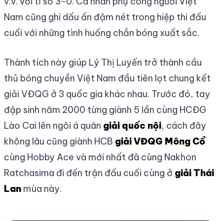
v.v. với tỉ số 3-0. Cá nhân phụ công người Việt
Nam cũng ghi dấu ấn đậm nét trong hiệp thi đấu
cuối với những tình huống chắn bóng xuất sắc.
Thành tích này giúp Lý Thị Luyến trở thành cầu
thủ bóng chuyền Việt Nam đầu tiên lọt chung kết
giải VĐQG ở 3 quốc gia khác nhau. Trước đó, tay
đập sinh năm 2000 từng giành 5 lần cùng HCĐG
Lào Cai lên ngôi á quân
giải quốc nội
, cách đây
không lâu cũng giành HCB
giải VĐQG Mông Cổ
cùng Hobby Ace và mới nhất đã cùng Nakhon
Ratchasima đi đến trận đấu cuối cùng ở
giải Thái
Lan
mùa này.