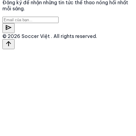
Đăng ký để nhận những tin tức thể thao nóng hổi nhất
mỗi sáng.
send
© 2026
Soccer Việt
. All rights reserved.
arrow_upward