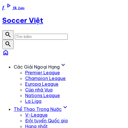
play_arrow
f
tk
Zalo
Soccer Việt
search
search
home
expand_more
Các Giải Ngoại Hạng
Premier League
Champion League
Europa League
Cúp nhà Vua
Nations League
La Liga
expand_more
Thể Thao Trong Nước
V-League
Đội tuyển Quốc gia
Hạng nhất