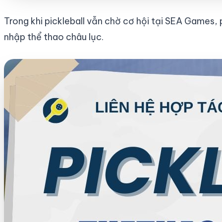
Trong khi pickleball vẫn chờ cơ hội tại SEA Games, 
nhập thể thao châu lục.