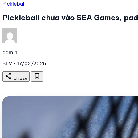
Pickleball
Pickleball chưa vào SEA Games, pad
admin
BTV • 17/03/2026
share
bookmark
Chia sẻ