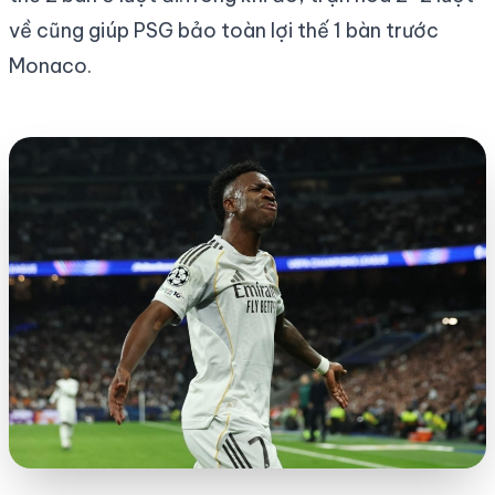
về cũng giúp PSG bảo toàn lợi thế 1 bàn trước
Monaco.