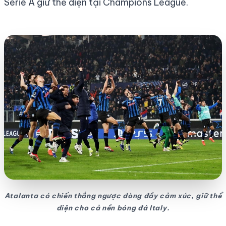
Serie A giữ thể diện tại Champions League.
Atalanta có chiến thắng ngược dòng đầy cảm xúc, giữ thể
diện cho cả nền bóng đá Italy.