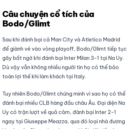
Câu chuyện cổ tích của
Bodo/Glimt
Sau khi đánh bại cả Man City và Atletico Madrid
để giành vé vào vòng playoff, Bodo/Glimt tiếp tục
gây bất ngờ khi đánh bại Inter Milan 3-1 tại Na Uy.
Dù vậy vẫn không nhiều người tin họ có thể bảo
toàn lợi thế khi làm khách tại Italy.
Tuy nhiên Bodo/Glimt chứng minh vì sao họ có thể
đánh bại nhiều CLB hàng đầu châu Âu. Đại diện Na
Uy có trận lượt về quả cảm, đánh bại Inter 2-1
ngay tại Giuseppe Meazza, qua đó loại nhà đương