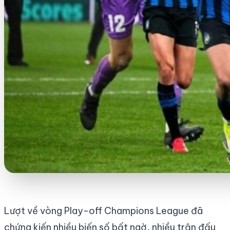
Lượt về vòng Play-off Champions League đã
chứng kiến nhiều biến số bất ngờ, nhiều trận đấu