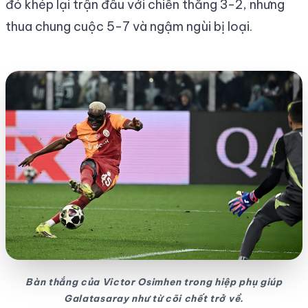
đó khép lại trận đấu với chiến thắng 3-2, nhưng
thua chung cuộc 5-7 và ngậm ngùi bị loại.
Bàn thắng của Victor Osimhen trong hiệp phụ giúp
Galatasaray như từ cõi chết trở về.