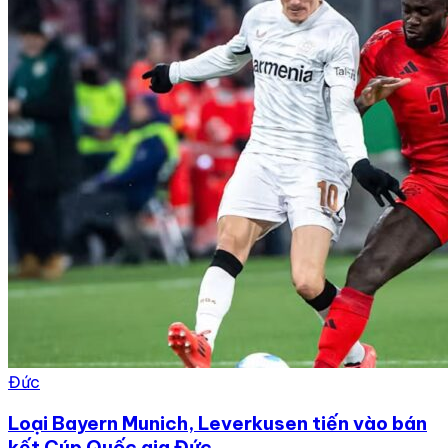
Đức
Loại Bayern Munich, Leverkusen tiến vào bán
kết Cúp Quốc gia Đức