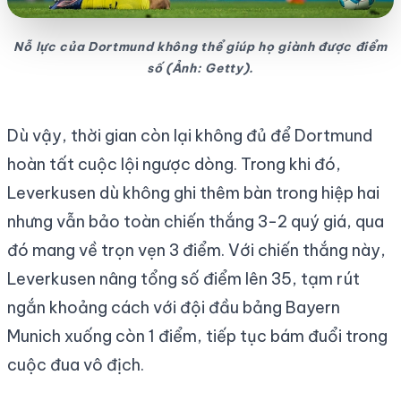
Nỗ lực của Dortmund không thể giúp họ giành được điểm
số (Ảnh: Getty).
Dù vậy, thời gian còn lại không đủ để Dortmund
hoàn tất cuộc lội ngược dòng. Trong khi đó,
Leverkusen dù không ghi thêm bàn trong hiệp hai
nhưng vẫn bảo toàn chiến thắng 3-2 quý giá, qua
đó mang về trọn vẹn 3 điểm. Với chiến thắng này,
Leverkusen nâng tổng số điểm lên 35, tạm rút
ngắn khoảng cách với đội đầu bảng Bayern
Munich xuống còn 1 điểm, tiếp tục bám đuổi trong
cuộc đua vô địch.