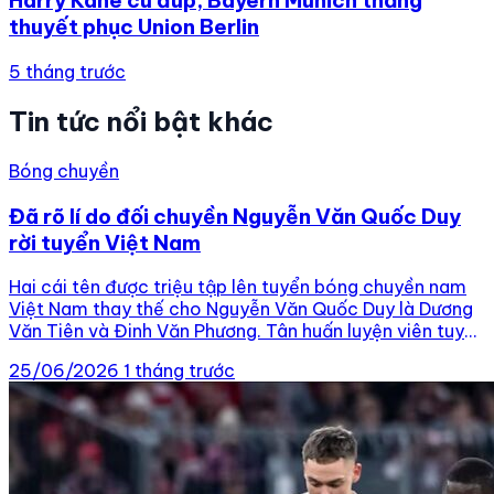
Harry Kane cú đúp, Bayern Munich thắng
thuyết phục Union Berlin
5 tháng trước
Tin tức nổi bật khác
Bóng chuyền
Đã rõ lí do đối chuyền Nguyễn Văn Quốc Duy
rời tuyển Việt Nam
Hai cái tên được triệu tập lên tuyển bóng chuyền nam
Việt Nam thay thế cho Nguyễn Văn Quốc Duy là Dương
Văn Tiên và Đinh Văn Phương. Tân huấn luyện viên tuyển
bóng chuyền nam Việt Nam – ông Federico Rampazzo
25/06/2026
1 tháng trước
– đã có những lí giải về việc loại đối chuyền Nguyễn
Văn […]