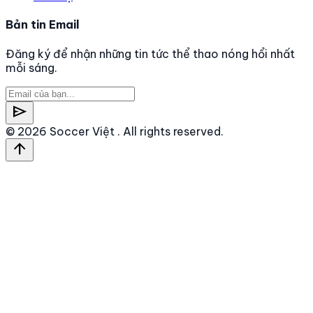
Bản tin Email
Đăng ký để nhận những tin tức thể thao nóng hổi nhất
mỗi sáng.
send
© 2026
Soccer Việt
. All rights reserved.
arrow_upward