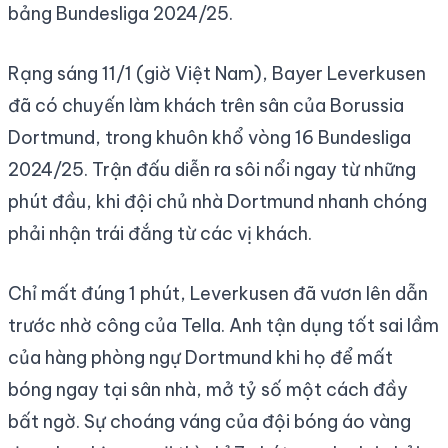
bảng Bundesliga 2024/25.
Rạng sáng 11/1 (giờ Việt Nam), Bayer Leverkusen
đã có chuyến làm khách trên sân của Borussia
Dortmund, trong khuôn khổ vòng 16 Bundesliga
2024/25. Trận đấu diễn ra sôi nổi ngay từ những
phút đầu, khi đội chủ nhà Dortmund nhanh chóng
phải nhận trái đắng từ các vị khách.
Chỉ mất đúng 1 phút, Leverkusen đã vươn lên dẫn
trước nhờ công của Tella. Anh tận dụng tốt sai lầm
của hàng phòng ngự Dortmund khi họ để mất
bóng ngay tại sân nhà, mở tỷ số một cách đầy
bất ngờ. Sự choáng váng của đội bóng áo vàng