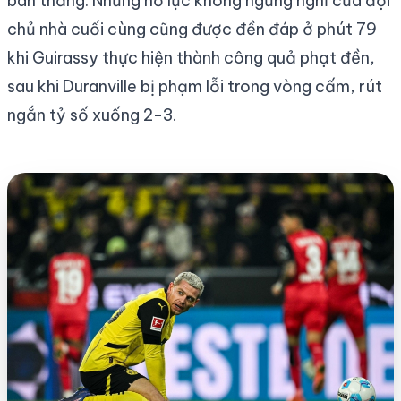
bàn thắng. Những nỗ lực không ngừng nghỉ của đội
chủ nhà cuối cùng cũng được đền đáp ở phút 79
khi Guirassy thực hiện thành công quả phạt đền,
sau khi Duranville bị phạm lỗi trong vòng cấm, rút
ngắn tỷ số xuống 2-3.