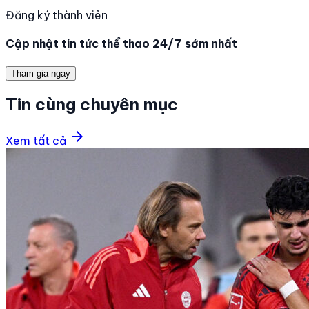
Đăng ký thành viên
Cập nhật tin tức thể thao 24/7 sớm nhất
Tham gia ngay
Tin cùng chuyên mục
arrow_forward
Xem tất cả