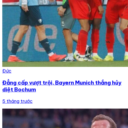
Đức
Đẳng cấp vượt trội, Bayern Munich thắng hủy
diệt Bochum
5 tháng trước