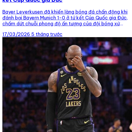
Bayer Leverkusen đã khiến làng bóng đá chấn động khi
đánh bại Bayern Munich 1-0 ở tứ kết Cúp Quốc gia Đức,
chấm dứt chuỗi phong độ ấn tượng của đội bóng xứ
Bavaria. Bayern Munich bước vào tứ kết Cúp Quốc gia
17/03/2026
5 tháng trước
Đức với phong độ ấn tượng, bất bại 8 trận liên tiếp […]