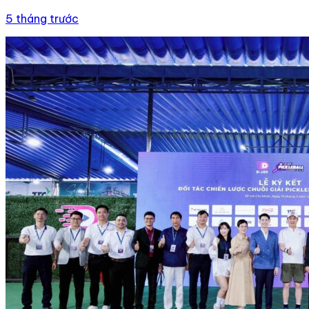
5 tháng trước