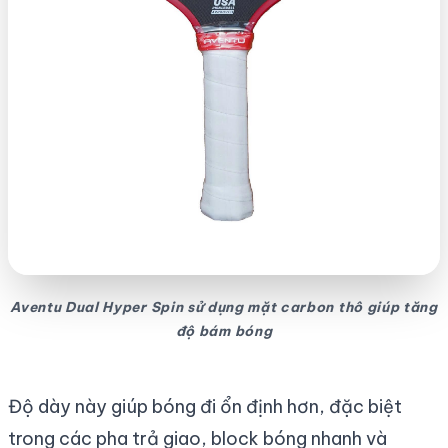
Aventu Dual Hyper Spin sử dụng mặt carbon thô giúp tăng
độ bám bóng
Độ dày này giúp bóng đi ổn định hơn, đặc biệt
trong các pha trả giao, block bóng nhanh và