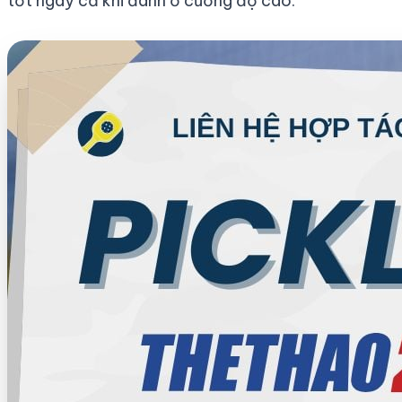
tốt ngay cả khi đánh ở cường độ cao.