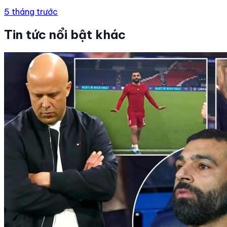
5 tháng trước
Tin tức nổi bật khác