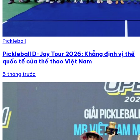
Pickleball
Pickleball D-Joy Tour 2026: Khẳng định vị thế
quốc tế của thể thao Việt Nam
5 tháng trước