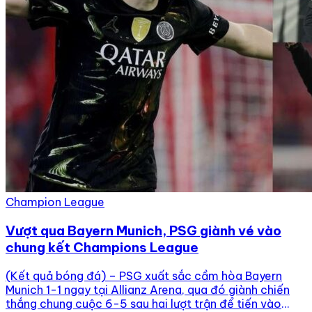
Champion League
Vượt qua Bayern Munich, PSG giành vé vào
chung kết Champions League
(Kết quả bóng đá) – PSG xuất sắc cầm hòa Bayern
Munich 1-1 ngay tại Allianz Arena, qua đó giành chiến
thắng chung cuộc 6-5 sau hai lượt trận để tiến vào