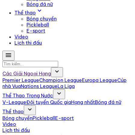
Bóng đá nữ
expand_more
Thể thao
Bóng chuyền
Pickleball
E-sport
Video
Lịch thi đấu
menu
expand_more
Các Giải Ngoại Hạng
Premier League
Champion League
Europa League
Cúp
nhà Vua
Nations League
La Liga
expand_more
Thể Thao Trong Nước
V-League
Đội tuyển Quốc gia
Hạng nhất
Bóng đá nữ
expand_more
Thể thao
Bóng chuyền
Pickleball
E-sport
Video
Lịch thi đấu