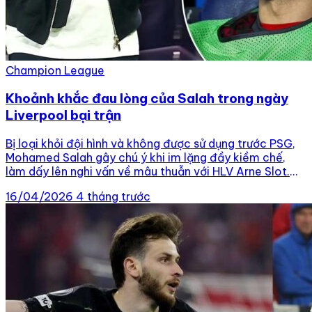
Champion League
Khoảnh khắc đau lòng của Salah trong ngày
Liverpool bại trận
Bị loại khỏi đội hình và không được sử dụng trước PSG,
Mohamed Salah gây chú ý khi im lặng đầy kiềm chế,
làm dấy lên nghi vấn về mâu thuẫn với HLV Arne Slot.
Người hâm mộ Liverpool đang đặt nhiều dấu hỏi xung
16/04/2026
4 tháng trước
quanh phản ứng đầy kiềm chế của Mohamed Salah, sau
[…]