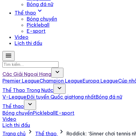
Bóng đá nữ
expand_more
Thể thao
Bóng chuyền
Pickleball
E-sport
Video
Lịch thi đấu
menu
expand_more
Các Giải Ngoại Hạng
Premier League
Champion League
Europa League
Cúp nh
expand_more
Thể Thao Trong Nước
V-League
Đội tuyển Quốc gia
Hạng nhất
Bóng đá nữ
expand_more
Thể thao
Bóng chuyền
Pickleball
E-sport
Video
Lịch thi đấu
chevron_right
chevron_right
Trang chủ
Thể thao
Roddick: ‘Sinner chơi tennis nh