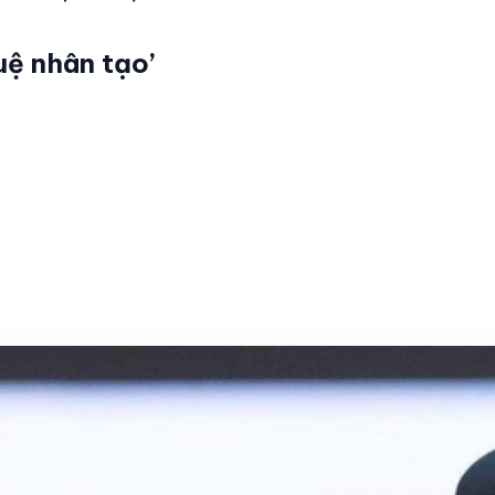
tuệ nhân tạo’