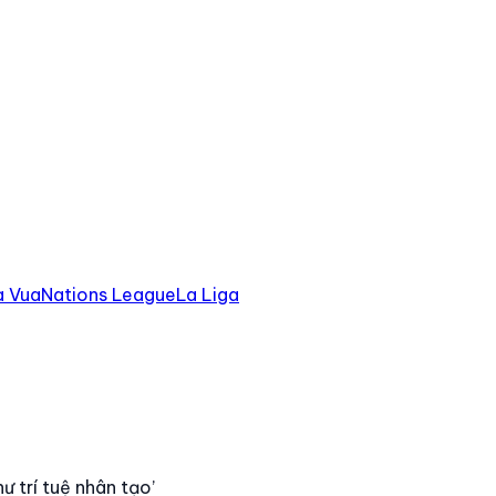
à Vua
Nations League
La Liga
ư trí tuệ nhân tạo’