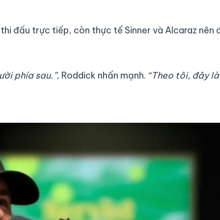
thi đấu trực tiếp, còn thực tế Sinner và Alcaraz nê
ười phía sau.”
, Roddick nhấn mạnh.
“Theo tôi, đây là