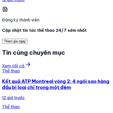
news
Đăng ký thành viên
Cập nhật tin tức thể thao 24/7 sớm nhất
Tham gia ngay
Tin cùng chuyên mục
arrow_forward
Xem tất cả
Thể thao
Kết quả ATP Montreal vòng 2: 4 ngôi sao hàng
đầu bị loại chỉ trong một đêm
12 giờ trước
Thể thao