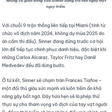
Những cú giao bóng của Sinner đang trở nên ngày một
nguy hiểm.
Với chuỗi 9 trận thắng liên tiếp tại Miami (tính từ
chức vô địch năm 2024, không dự mùa 2025 do
án cấm thi đấu), Sinner đang đứng trước cơ hội
lớn để tiếp tục chinh phục danh hiệu, đặc biệt khi
những Carlos Alcaraz, Taylor Fritz hay Daniil
Medvedev đều đã dừng bước.
Ở tứ kết, Sinner sẽ chạm trán Frances Tiafoe –
một đối thủ giàu sức mạnh và luôn tiềm ẩn khả
năng gây bất ngờ. Đây hứa hẹn sẽ là phép thử
thực sự cho tham vọng vô địch của tay vợt người