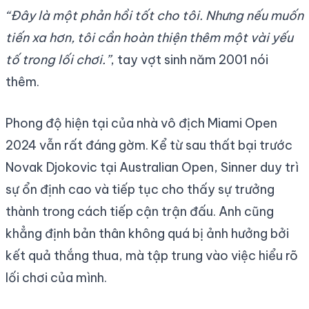
“Đây là một phản hồi tốt cho tôi. Nhưng nếu muốn
tiến xa hơn, tôi cần hoàn thiện thêm một vài yếu
tố trong lối chơi.”
, tay vợt sinh năm 2001 nói
thêm.
Phong độ hiện tại của nhà vô địch Miami Open
2024 vẫn rất đáng gờm. Kể từ sau thất bại trước
Novak Djokovic tại Australian Open, Sinner duy trì
sự ổn định cao và tiếp tục cho thấy sự trưởng
thành trong cách tiếp cận trận đấu. Anh cũng
khẳng định bản thân không quá bị ảnh hưởng bởi
kết quả thắng thua, mà tập trung vào việc hiểu rõ
lối chơi của mình.