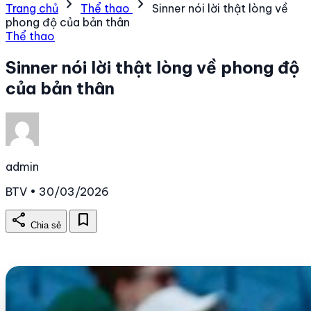
chevron_right
chevron_right
Trang chủ
Thể thao
Sinner nói lời thật lòng về
phong độ của bản thân
Thể thao
Sinner nói lời thật lòng về phong độ
của bản thân
admin
BTV • 30/03/2026
share
bookmark
Chia sẻ