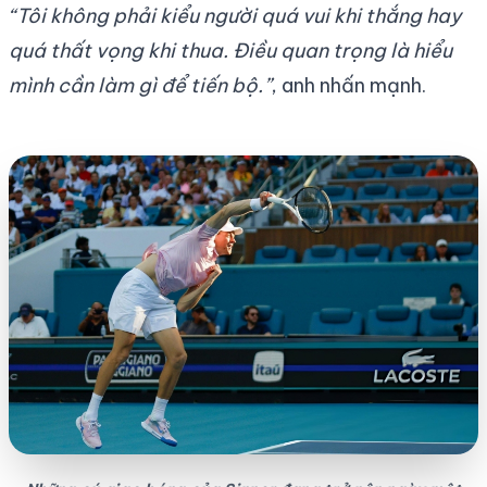
“Tôi không phải kiểu người quá vui khi thắng hay
quá thất vọng khi thua. Điều quan trọng là hiểu
mình cần làm gì để tiến bộ.”
, anh nhấn mạnh.