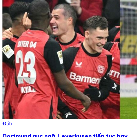
Đức
Dortmund gục ngã, Leverkusen tiếp tục bay