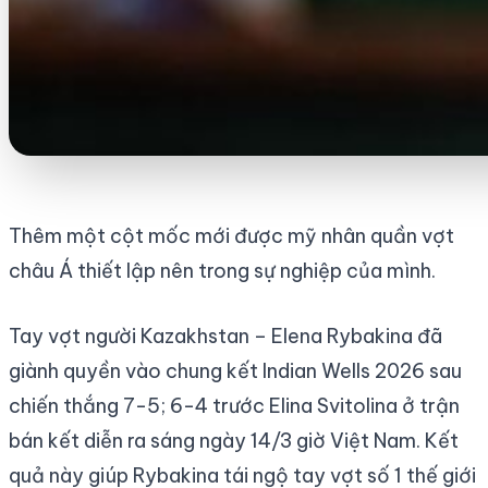
Thêm một cột mốc mới được mỹ nhân quần vợt
châu Á thiết lập nên trong sự nghiệp của mình.
Tay vợt người Kazakhstan – Elena Rybakina đã
giành quyền vào chung kết Indian Wells 2026 sau
chiến thắng 7-5; 6-4 trước Elina Svitolina ở trận
bán kết diễn ra sáng ngày 14/3 giờ Việt Nam. Kết
quả này giúp Rybakina tái ngộ tay vợt số 1 thế giới