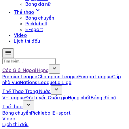
Bóng đá nữ
expand_more
Thể thao
Bóng chuyền
Pickleball
E-sport
Video
Lịch thi đấu
menu
expand_more
Các Giải Ngoại Hạng
Premier League
Champion League
Europa League
Cúp
nhà Vua
Nations League
La Liga
expand_more
Thể Thao Trong Nước
V-League
Đội tuyển Quốc gia
Hạng nhất
Bóng đá nữ
expand_more
Thể thao
Bóng chuyền
Pickleball
E-sport
Video
Lịch thi đấu