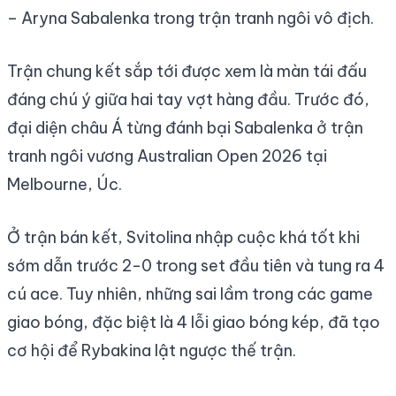
– Aryna Sabalenka trong trận tranh ngôi vô địch.
Trận chung kết sắp tới được xem là màn tái đấu
đáng chú ý giữa hai tay vợt hàng đầu. Trước đó,
đại diện châu Á từng đánh bại Sabalenka ở trận
tranh ngôi vương Australian Open 2026 tại
Melbourne, Úc.
Ở trận bán kết, Svitolina nhập cuộc khá tốt khi
sớm dẫn trước 2-0 trong set đầu tiên và tung ra 4
cú ace. Tuy nhiên, những sai lầm trong các game
giao bóng, đặc biệt là 4 lỗi giao bóng kép, đã tạo
cơ hội để Rybakina lật ngược thế trận.