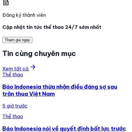
news
Đăng ký thành viên
Cập nhật tin tức thể thao 24/7 sớm nhất
Tham gia ngay
Tin cùng chuyên mục
arrow_forward
Xem tất cả
Thể thao
Báo Indonesia thừa nhận điều đáng sợ sau
trận thua Việt Nam
5 giờ trước
Thể thao
Báo Indonesia nói về quyết định bất lực trước