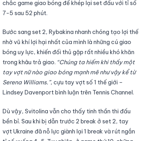
chắc game giao bóng để khép lại set đấu với tỉ số
7-5 sau 52 phút.
Bước sang set 2, Rybakina nhanh chóng tạo lợi thế
nhờ vũ khí lợi hại nhất của mình là những cú giao
bóng uy lực, khiến đối thủ gặp rất nhiều khó khăn
trong khâu trả giao.
“Chúng ta hiếm khi thấy một
tay vợt nữ nào giao bóng mạnh mẽ như vậy kể từ
Serena Williams.”
, cựu tay vợt số 1 thế giới –
Lindsey Davenport bình luận trên Tennis Channel.
Dù vậy, Svitolina vẫn cho thấy tinh thần thi đấu
bền bỉ. Sau khi bị dẫn trước 2 break ở set 2, tay
vợt Ukraine đã nỗ lực giành lại 1 break và rút ngắn