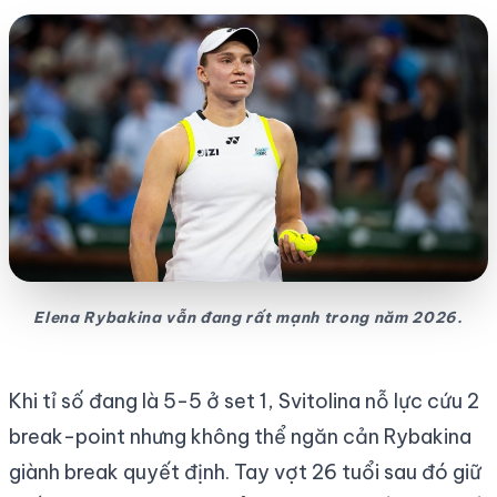
Elena Rybakina vẫn đang rất mạnh trong năm 2026.
Khi tỉ số đang là 5-5 ở set 1, Svitolina nỗ lực cứu 2
break-point nhưng không thể ngăn cản Rybakina
giành break quyết định. Tay vợt 26 tuổi sau đó giữ