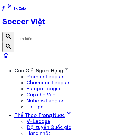
play_arrow
f
tk
Zalo
Soccer Việt
search
search
home
expand_more
Các Giải Ngoại Hạng
Premier League
Champion League
Europa League
Cúp nhà Vua
Nations League
La Liga
expand_more
Thể Thao Trong Nước
V-League
Đội tuyển Quốc gia
Hạng nhất