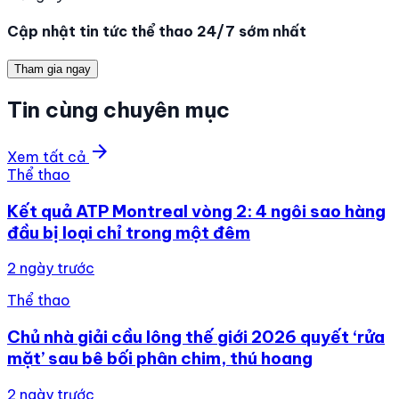
Cập nhật tin tức thể thao 24/7 sớm nhất
Tham gia ngay
Tin cùng chuyên mục
arrow_forward
Xem tất cả
Thể thao
Kết quả ATP Montreal vòng 2: 4 ngôi sao hàng
đầu bị loại chỉ trong một đêm
2 ngày trước
Thể thao
Chủ nhà giải cầu lông thế giới 2026 quyết ‘rửa
mặt’ sau bê bối phân chim, thú hoang
2 ngày trước