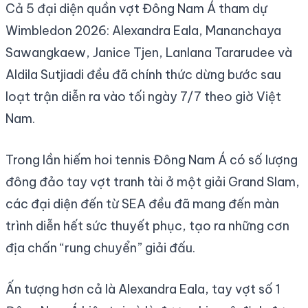
Cả 5 đại diện quần vợt Đông Nam Á tham dự
Wimbledon 2026: Alexandra Eala, Mananchaya
Sawangkaew, Janice Tjen, Lanlana Tararudee và
Aldila Sutjiadi đều đã chính thức dừng bước sau
loạt trận diễn ra vào tối ngày 7/7 theo giờ Việt
Nam.
Trong lần hiếm hoi tennis Đông Nam Á có số lượng
đông đảo tay vợt tranh tài ở một giải Grand Slam,
các đại diện đến từ SEA đều đã mang đến màn
trình diễn hết sức thuyết phục, tạo ra những cơn
địa chấn “rung chuyển” giải đấu.
Ấn tượng hơn cả là Alexandra Eala, tay vợt số 1