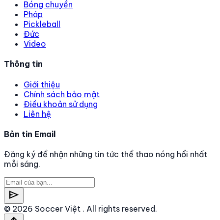
Bóng chuyền
Pháp
Pickleball
Đức
Video
Thông tin
Giới thiệu
Chính sách bảo mật
Điều khoản sử dụng
Liên hệ
Bản tin Email
Đăng ký để nhận những tin tức thể thao nóng hổi nhất
mỗi sáng.
send
© 2026
Soccer Việt
. All rights reserved.