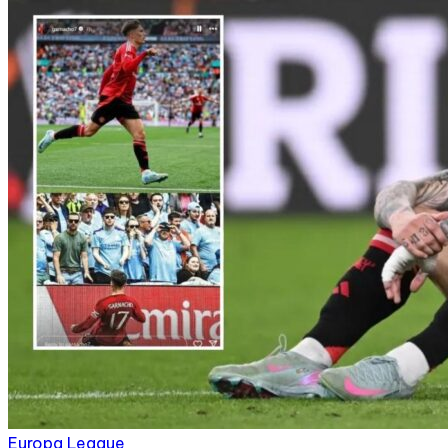
[…]
Europa League